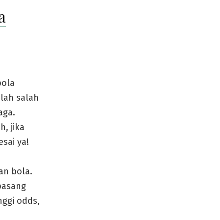
a
bola
lah salah
aga.
, jika
esai ya!
an bola.
pasang
ggi odds,