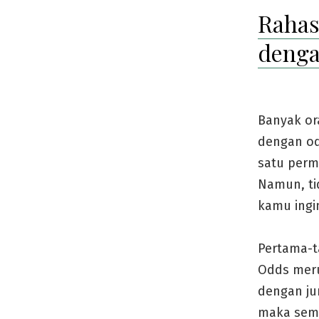
Rahas
denga
Banyak or
dengan od
satu perm
Namun, ti
kamu ingin
Pertama-t
Odds meru
dengan ju
maka sema