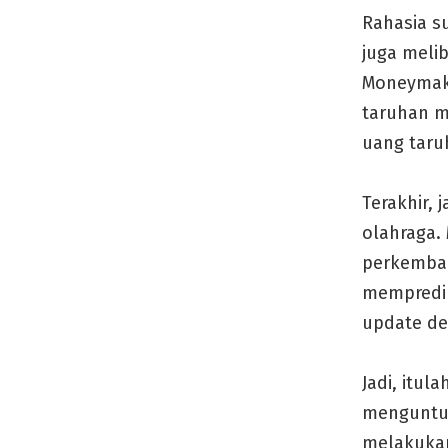
Rahasia s
juga meli
Moneymake
taruhan m
uang taru
Terakhir,
olahraga.
perkemban
memprediks
update den
Jadi, itu
menguntun
melakukan