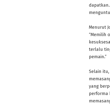
dapatkan.
menguntu
Menurut J
“Memilih 
kesuksesa
terlalu ti
pemain.”
Selain itu
memasang 
yang berp
performa 
memasang 