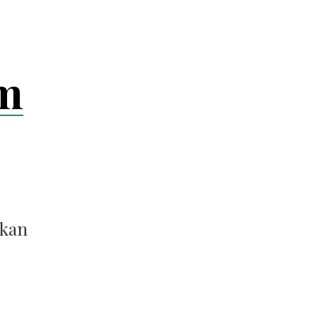
m
okan