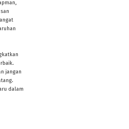
hapman,
usan
sangat
taruhan
ngkatkan
rbaik.
an jangan
atang.
baru dalam