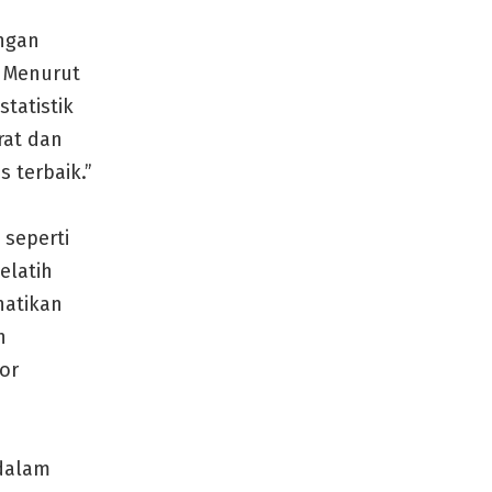
engan
. Menurut
tatistik
rat dan
 terbaik.”
 seperti
elatih
hatikan
h
or
 dalam