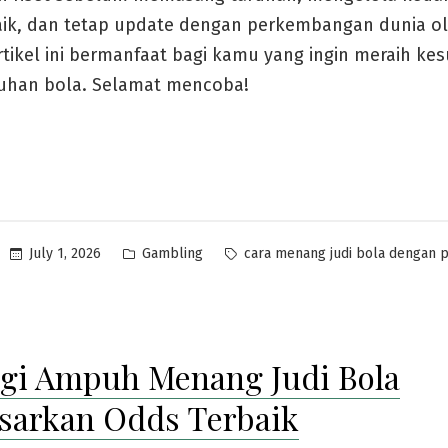
ik, dan tetap update dengan perkembangan dunia ol
tikel ini bermanfaat bagi kamu yang ingin meraih ke
uhan bola. Selamat mencoba!
Posted
Tags:
July 1, 2026
Gambling
cara menang judi bola dengan 
in
egi Ampuh Menang Judi Bola
sarkan Odds Terbaik