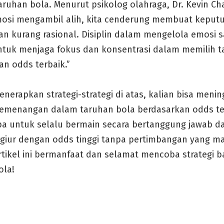
aruhan bola. Menurut psikolog olahraga, Dr. Kevin C
mosi mengambil alih, kita cenderung membuat keput
dan kurang rasional. Disiplin dalam mengelola emosi 
ntuk menjaga fokus dan konsentrasi dalam memilih 
an odds terbaik.”
nerapkan strategi-strategi di atas, kalian bisa meni
emenangan dalam taruhan bola berdasarkan odds te
pa untuk selalu bermain secara bertanggung jawab d
ergiur dengan odds tinggi tanpa pertimbangan yang m
tikel ini bermanfaat dan selamat mencoba strategi 
ola!