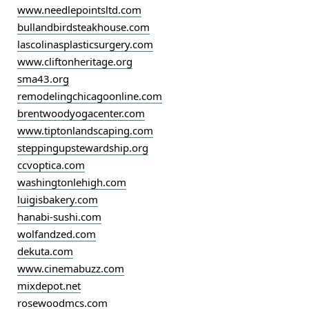
www.needlepointsltd.com
bullandbirdsteakhouse.com
lascolinasplasticsurgery.com
www.cliftonheritage.org
sma43.org
remodelingchicagoonline.com
brentwoodyogacenter.com
www.tiptonlandscaping.com
steppingupstewardship.org
ccvoptica.com
washingtonlehigh.com
luigisbakery.com
hanabi-sushi.com
wolfandzed.com
dekuta.com
www.cinemabuzz.com
mixdepot.net
rosewoodmcs.com