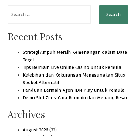
Search
for:
Recent Posts
Strategi Ampuh Meraih Kemenangan dalam Data
Togel
Tips Bermain Live Online Casino untuk Pemula
Kelebihan dan Kekurangan Menggunakan Situs
Sbobet Alternatif
Panduan Bermain Agen IDN Play untuk Pemula
Demo Slot Zeus: Cara Bermain dan Menang Besar
Archives
August 2026
(32)