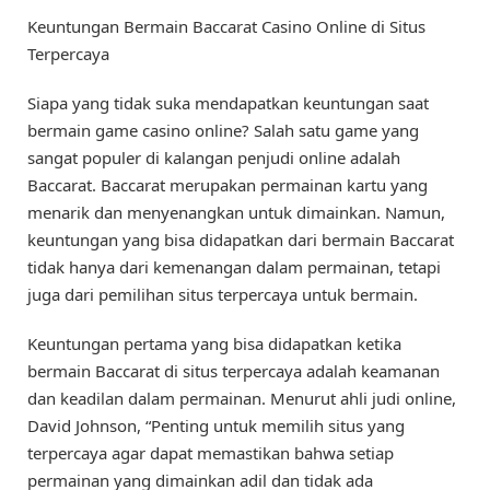
Keuntungan Bermain Baccarat Casino Online di Situs
Terpercaya
Siapa yang tidak suka mendapatkan keuntungan saat
bermain game casino online? Salah satu game yang
sangat populer di kalangan penjudi online adalah
Baccarat. Baccarat merupakan permainan kartu yang
menarik dan menyenangkan untuk dimainkan. Namun,
keuntungan yang bisa didapatkan dari bermain Baccarat
tidak hanya dari kemenangan dalam permainan, tetapi
juga dari pemilihan situs terpercaya untuk bermain.
Keuntungan pertama yang bisa didapatkan ketika
bermain Baccarat di situs terpercaya adalah keamanan
dan keadilan dalam permainan. Menurut ahli judi online,
David Johnson, “Penting untuk memilih situs yang
terpercaya agar dapat memastikan bahwa setiap
permainan yang dimainkan adil dan tidak ada