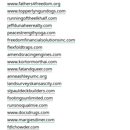
www.fathers4freedom.org
www.topperlyngundogs.com
runningoftheelkhalf.com
jeffdunaheerealty.com
peacestrengthyoga.com
freedomfinancialsolutionsinc.com
flexfoldtraps.com
amendsracingengines.com
www.kortormorthai.com
www.fatandqueer.com
anneashleyumc.org
landsurveyskansascity.com
stpauldeckbuilders.com
footingsunlimited.com
runsnoqualmie.com
www.docsdrugs.com
www.margiesdiner.com
fdlchowder.com