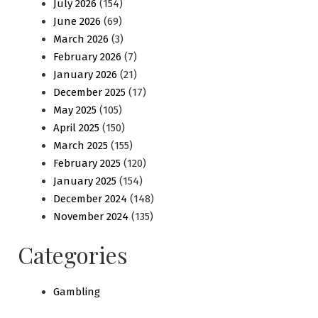
July 2026
(154)
June 2026
(69)
March 2026
(3)
February 2026
(7)
January 2026
(21)
December 2025
(17)
May 2025
(105)
April 2025
(150)
March 2025
(155)
February 2025
(120)
January 2025
(154)
December 2024
(148)
November 2024
(135)
Categories
Gambling