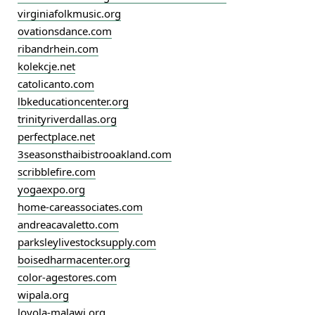
virginiafolkmusic.org
ovationsdance.com
ribandrhein.com
kolekcje.net
catolicanto.com
lbkeducationcenter.org
trinityriverdallas.org
perfectplace.net
3seasonsthaibistrooakland.com
scribblefire.com
yogaexpo.org
home-careassociates.com
andreacavaletto.com
parksleylivestocksupply.com
boisedharmacenter.org
color-agestores.com
wipala.org
loyola-malawi.org