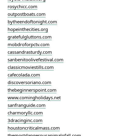
rosychicc.com
outpostboats.com
bytheendoftonight.com
hopeinthecities.org
gratefulgluttons.com
mobdroforpctv.com
cassandrasturdy.com
sanbenitoolivefestival.com
classicmoviestills.com
cafecolada.com
discoversoriano.com
thebeginnerspoint.com
www.comingholidays.net
sanfranguide.com
charmoryllc.com
3dracinginc.com
houstoncriticalmass.com
themostdangerousanimalofall.com