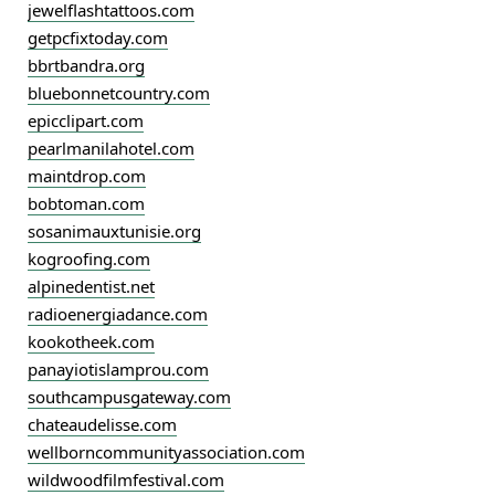
jewelflashtattoos.com
getpcfixtoday.com
bbrtbandra.org
bluebonnetcountry.com
epicclipart.com
pearlmanilahotel.com
maintdrop.com
bobtoman.com
sosanimauxtunisie.org
kogroofing.com
alpinedentist.net
radioenergiadance.com
kookotheek.com
panayiotislamprou.com
southcampusgateway.com
chateaudelisse.com
wellborncommunityassociation.com
wildwoodfilmfestival.com