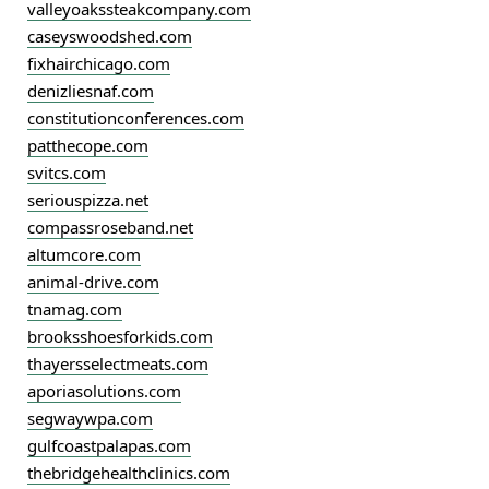
valleyoakssteakcompany.com
caseyswoodshed.com
fixhairchicago.com
denizliesnaf.com
constitutionconferences.com
patthecope.com
svitcs.com
seriouspizza.net
compassroseband.net
altumcore.com
animal-drive.com
tnamag.com
brooksshoesforkids.com
thayersselectmeats.com
aporiasolutions.com
segwaywpa.com
gulfcoastpalapas.com
thebridgehealthclinics.com