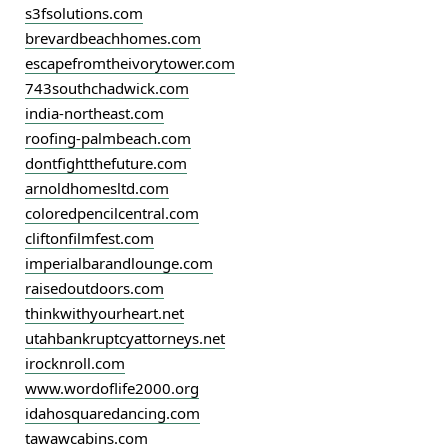
s3fsolutions.com
brevardbeachhomes.com
escapefromtheivorytower.com
743southchadwick.com
india-northeast.com
roofing-palmbeach.com
dontfightthefuture.com
arnoldhomesltd.com
coloredpencilcentral.com
cliftonfilmfest.com
imperialbarandlounge.com
raisedoutdoors.com
thinkwithyourheart.net
utahbankruptcyattorneys.net
irocknroll.com
www.wordoflife2000.org
idahosquaredancing.com
tawawcabins.com