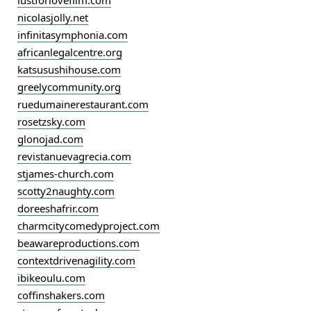
nicolasjolly.net
infinitasymphonia.com
africanlegalcentre.org
katsusushihouse.com
greelycommunity.org
ruedumainerestaurant.com
rosetzsky.com
glonojad.com
revistanuevagrecia.com
stjames-church.com
scotty2naughty.com
doreeshafrir.com
charmcitycomedyproject.com
beawareproductions.com
contextdrivenagility.com
ibikeoulu.com
coffinshakers.com