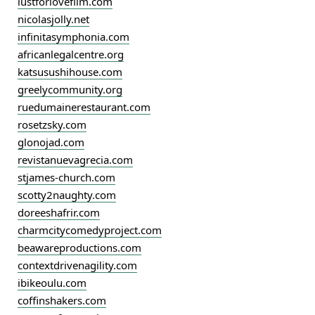
lustforlovefilm.com
nicolasjolly.net
infinitasymphonia.com
africanlegalcentre.org
katsusushihouse.com
greelycommunity.org
ruedumainerestaurant.com
rosetzsky.com
glonojad.com
revistanuevagrecia.com
stjames-church.com
scotty2naughty.com
doreeshafrir.com
charmcitycomedyproject.com
beawareproductions.com
contextdrivenagility.com
ibikeoulu.com
coffinshakers.com