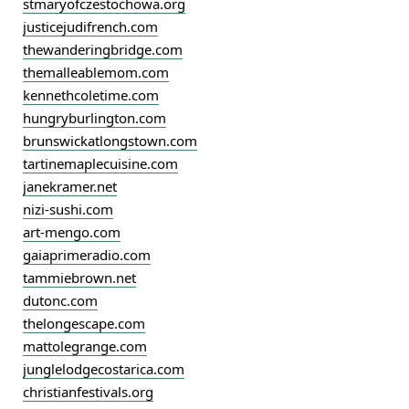
stmaryofczestochowa.org
justicejudifrench.com
thewanderingbridge.com
themalleablemom.com
kennethcoletime.com
hungryburlington.com
brunswickatlongstown.com
tartinemaplecuisine.com
janekramer.net
nizi-sushi.com
art-mengo.com
gaiaprimeradio.com
tammiebrown.net
dutonc.com
thelongescape.com
mattolegrange.com
junglelodgecostarica.com
christianfestivals.org