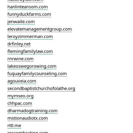
hanlintearoom.com
funnyduckfarms.com
jenwaite.com
elevatemanagementgroup.com
leroyzimmerman.com
drfinley.net
flemingfamilylaw.com
rnrwine.com
lakeoswegorowing.com
fuquayfamilycounseling.com
agouveia.com
secondbaptistchurchofolathe.org
mymseo.org
chhpac.com
dharmadogtraining.com
motionaudiotx.com
rttl.me
rescomheating.com