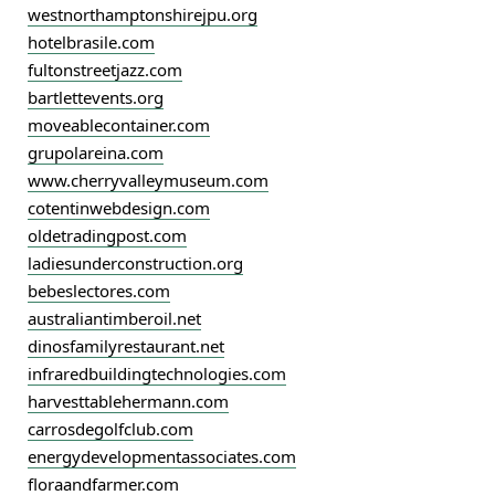
westnorthamptonshirejpu.org
hotelbrasile.com
fultonstreetjazz.com
bartlettevents.org
moveablecontainer.com
grupolareina.com
www.cherryvalleymuseum.com
cotentinwebdesign.com
oldetradingpost.com
ladiesunderconstruction.org
bebeslectores.com
australiantimberoil.net
dinosfamilyrestaurant.net
infraredbuildingtechnologies.com
harvesttablehermann.com
carrosdegolfclub.com
energydevelopmentassociates.com
floraandfarmer.com