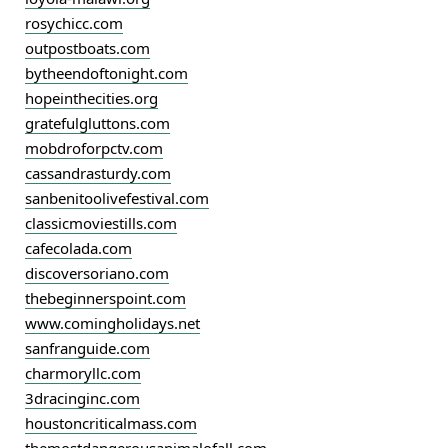
rosychicc.com
outpostboats.com
bytheendoftonight.com
hopeinthecities.org
gratefulgluttons.com
mobdroforpctv.com
cassandrasturdy.com
sanbenitoolivefestival.com
classicmoviestills.com
cafecolada.com
discoversoriano.com
thebeginnerspoint.com
www.comingholidays.net
sanfranguide.com
charmoryllc.com
3dracinginc.com
houstoncriticalmass.com