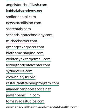
angelstouchnaillash.com
kabbalahacademy.net
smilondental.com
newstarcollision.com
sasrentals.com
secondsighttechnology.com
michaelsarver.com
greengeckogrocer.com
hlathome-staging.com
wokteriyakitargetmall.com
lexingtondentalcenter.com
sydneyellis.com
crowndialysis.org
restauranttrainingprogram.com
allamericanpoolservice.net
jewishpenicillin.com
tomsavagestudios.com
womens-wellbeing-and-mental-health.com