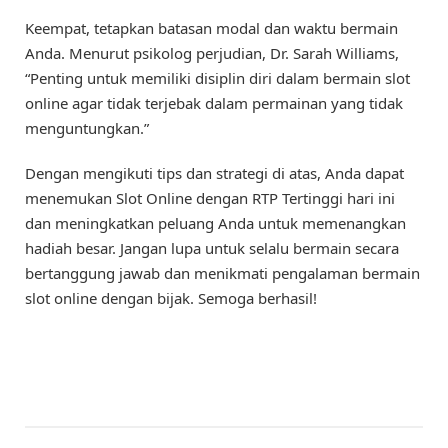
Keempat, tetapkan batasan modal dan waktu bermain
Anda. Menurut psikolog perjudian, Dr. Sarah Williams,
“Penting untuk memiliki disiplin diri dalam bermain slot
online agar tidak terjebak dalam permainan yang tidak
menguntungkan.”
Dengan mengikuti tips dan strategi di atas, Anda dapat
menemukan Slot Online dengan RTP Tertinggi hari ini
dan meningkatkan peluang Anda untuk memenangkan
hadiah besar. Jangan lupa untuk selalu bermain secara
bertanggung jawab dan menikmati pengalaman bermain
slot online dengan bijak. Semoga berhasil!