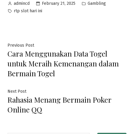
Posted
Posted
February 21, 2025
Gambling
admincd
by
in
Tags:
rtp slot hari ini
Post
Previous
Previous Post
Cara Menggunakan Data Togel
post:
navigation
untuk Meraih Kemenangan dalam
Bermain Togel
Next
Next Post
Rahasia Menang Bermain Poker
post:
Online QQ