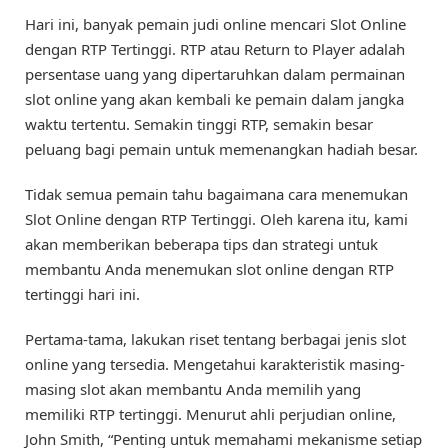
Hari ini, banyak pemain judi online mencari Slot Online
dengan RTP Tertinggi. RTP atau Return to Player adalah
persentase uang yang dipertaruhkan dalam permainan
slot online yang akan kembali ke pemain dalam jangka
waktu tertentu. Semakin tinggi RTP, semakin besar
peluang bagi pemain untuk memenangkan hadiah besar.
Tidak semua pemain tahu bagaimana cara menemukan
Slot Online dengan RTP Tertinggi. Oleh karena itu, kami
akan memberikan beberapa tips dan strategi untuk
membantu Anda menemukan slot online dengan RTP
tertinggi hari ini.
Pertama-tama, lakukan riset tentang berbagai jenis slot
online yang tersedia. Mengetahui karakteristik masing-
masing slot akan membantu Anda memilih yang
memiliki RTP tertinggi. Menurut ahli perjudian online,
John Smith, “Penting untuk memahami mekanisme setiap