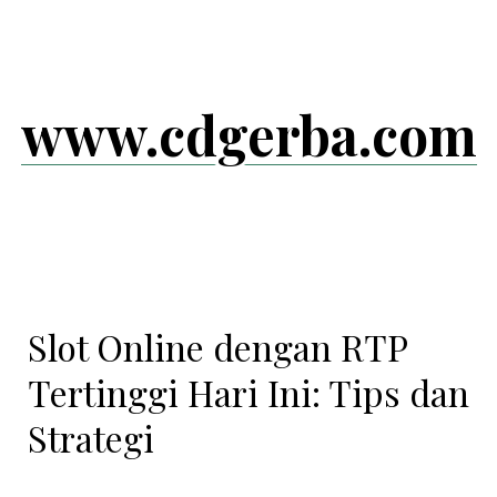
Skip
to
content
www.cdgerba.com
Slot Online dengan RTP
Tertinggi Hari Ini: Tips dan
Strategi