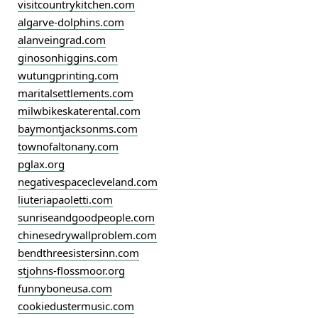
visitcountrykitchen.com
algarve-dolphins.com
alanveingrad.com
ginosonhiggins.com
wutungprinting.com
maritalsettlements.com
milwbikeskaterental.com
baymontjacksonms.com
townofaltonany.com
pglax.org
negativespacecleveland.com
liuteriapaoletti.com
sunriseandgoodpeople.com
chinesedrywallproblem.com
bendthreesistersinn.com
stjohns-flossmoor.org
funnyboneusa.com
cookiedustermusic.com