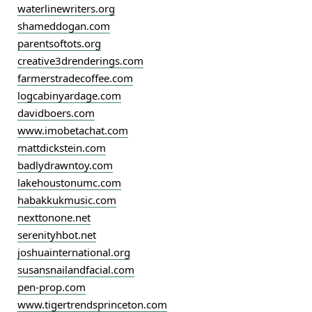
waterlinewriters.org
shameddogan.com
parentsoftots.org
creative3drenderings.com
farmerstradecoffee.com
logcabinyardage.com
davidboers.com
www.imobetachat.com
mattdickstein.com
badlydrawntoy.com
lakehoustonumc.com
habakkukmusic.com
nexttonone.net
serenityhbot.net
joshuainternational.org
susansnailandfacial.com
pen-prop.com
www.tigertrendsprinceton.com