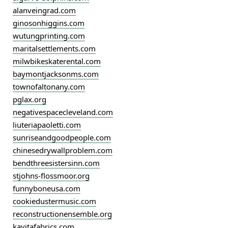
alanveingrad.com
ginosonhiggins.com
wutungprinting.com
maritalsettlements.com
milwbikeskaterental.com
baymontjacksonms.com
townofaltonany.com
pglax.org
negativespacecleveland.com
liuteriapaoletti.com
sunriseandgoodpeople.com
chinesedrywallproblem.com
bendthreesistersinn.com
stjohns-flossmoor.org
funnyboneusa.com
cookiedustermusic.com
reconstructionensemble.org
kavitafabrics.com