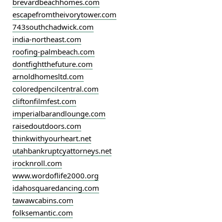
brevardbeachhomes.com
escapefromtheivorytower.com
743southchadwick.com
india-northeast.com
roofing-palmbeach.com
dontfightthefuture.com
arnoldhomesltd.com
coloredpencilcentral.com
cliftonfilmfest.com
imperialbarandlounge.com
raisedoutdoors.com
thinkwithyourheart.net
utahbankruptcyattorneys.net
irocknroll.com
www.wordoflife2000.org
idahosquaredancing.com
tawawcabins.com
folksemantic.com