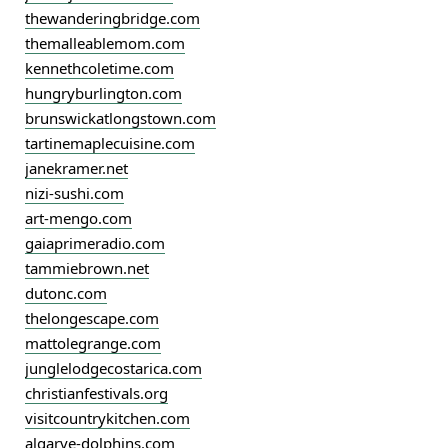
thewanderingbridge.com
themalleablemom.com
kennethcoletime.com
hungryburlington.com
brunswickatlongstown.com
tartinemaplecuisine.com
janekramer.net
nizi-sushi.com
art-mengo.com
gaiaprimeradio.com
tammiebrown.net
dutonc.com
thelongescape.com
mattolegrange.com
junglelodgecostarica.com
christianfestivals.org
visitcountrykitchen.com
algarve-dolphins.com