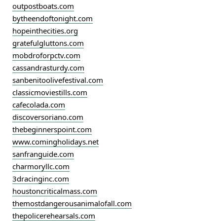
outpostboats.com
bytheendoftonight.com
hopeinthecities.org
gratefulgluttons.com
mobdroforpctv.com
cassandrasturdy.com
sanbenitoolivefestival.com
classicmoviestills.com
cafecolada.com
discoversoriano.com
thebeginnerspoint.com
www.comingholidays.net
sanfranguide.com
charmoryllc.com
3dracinginc.com
houstoncriticalmass.com
themostdangerousanimalofall.com
thepolicerehearsals.com