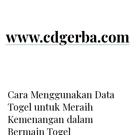
Skip
to
content
www.cdgerba.com
Cara Menggunakan Data
Togel untuk Meraih
Kemenangan dalam
Bermain Togel