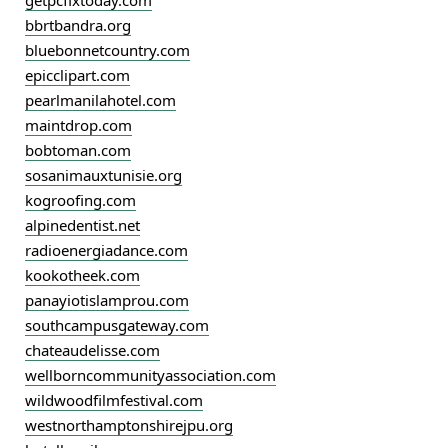
bbrtbandra.org
bluebonnetcountry.com
epicclipart.com
pearlmanilahotel.com
maintdrop.com
bobtoman.com
sosanimauxtunisie.org
kogroofing.com
alpinedentist.net
radioenergiadance.com
kookotheek.com
panayiotislamprou.com
southcampusgateway.com
chateaudelisse.com
wellborncommunityassociation.com
wildwoodfilmfestival.com
westnorthamptonshirejpu.org