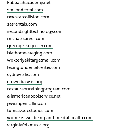
kabbalahacademy.net
smilondental.com
newstarcollision.com
sasrentals.com
secondsighttechnology.com
michaelsarver.com
greengeckogrocer.com
hlathome-staging.com
wokteriyakitargetmall.com
lexingtondentalcenter.com
sydneyellis.com
crowndialysis.org
restauranttrainingprogram.com
allamericanpoolservice.net
jewishpenicillin.com
tomsavagestudios.com
womens-wellbeing-and-mental-health.com
virginiafolkmusic.org