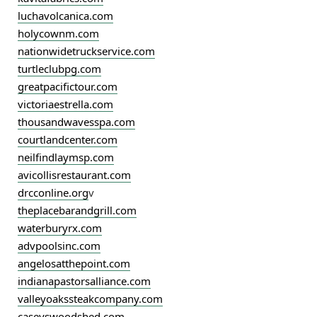
luchavolcanica.com
holycownm.com
nationwidetruckservice.com
turtleclubpg.com
greatpacifictour.com
victoriaestrella.com
thousandwavesspa.com
courtlandcenter.com
neilfindlaymsp.com
avicollisrestaurant.com
drcconline.org
v
theplacebarandgrill.com
waterburyrx.com
advpoolsinc.com
angelosatthepoint.com
indianapastorsalliance.com
valleyoakssteakcompany.com
caseyswoodshed.com