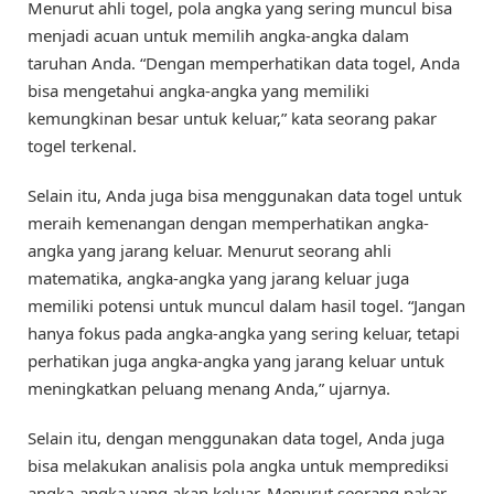
Menurut ahli togel, pola angka yang sering muncul bisa
menjadi acuan untuk memilih angka-angka dalam
taruhan Anda. “Dengan memperhatikan data togel, Anda
bisa mengetahui angka-angka yang memiliki
kemungkinan besar untuk keluar,” kata seorang pakar
togel terkenal.
Selain itu, Anda juga bisa menggunakan data togel untuk
meraih kemenangan dengan memperhatikan angka-
angka yang jarang keluar. Menurut seorang ahli
matematika, angka-angka yang jarang keluar juga
memiliki potensi untuk muncul dalam hasil togel. “Jangan
hanya fokus pada angka-angka yang sering keluar, tetapi
perhatikan juga angka-angka yang jarang keluar untuk
meningkatkan peluang menang Anda,” ujarnya.
Selain itu, dengan menggunakan data togel, Anda juga
bisa melakukan analisis pola angka untuk memprediksi
angka-angka yang akan keluar. Menurut seorang pakar