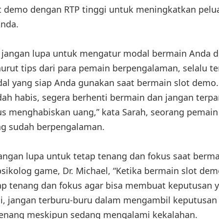
t demo dengan RTP tinggi untuk meningkatkan pelu
nda.
u, jangan lupa untuk mengatur modal bermain Anda 
nurut tips dari para pemain berpengalaman, selalu t
al yang siap Anda gunakan saat bermain slot demo. 
ah habis, segera berhenti bermain dan jangan terpa
us menghabiskan uang,” kata Sarah, seorang pemain 
ng sudah berpengalaman.
 jangan lupa untuk tetap tenang dan fokus saat berma
sikolog game, Dr. Michael, “Ketika bermain slot dem
ap tenang dan fokus agar bisa membuat keputusan 
adi, jangan terburu-buru dalam mengambil keputusan
tenang meskipun sedang mengalami kekalahan.