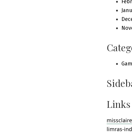
Febr
Janu
Dec
Nov
Categ
Gam
Sideb
Links
missclair
limras-in