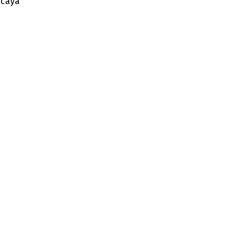
rcaya