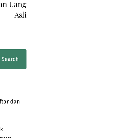
gan Uang
Asli
ftar dan
ik