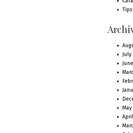
Cara
Tips
Archi
Aug
July
June
Mar
Febr
Janu
Dec
May
Apri
Mar