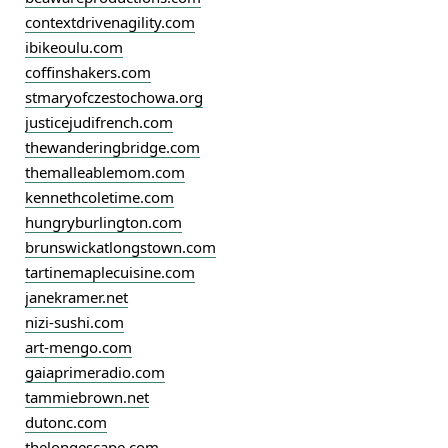
contextdrivenagility.com
ibikeoulu.com
coffinshakers.com
stmaryofczestochowa.org
justicejudifrench.com
thewanderingbridge.com
themalleablemom.com
kennethcoletime.com
hungryburlington.com
brunswickatlongstown.com
tartinemaplecuisine.com
janekramer.net
nizi-sushi.com
art-mengo.com
gaiaprimeradio.com
tammiebrown.net
dutonc.com
thelongescape.com