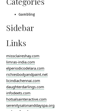
Categories
Gambling
Sidebar
Links
missclaireshay.com
limras-india.com
elperiodicodelara.com
richiesbodyandpaint.net
licindiachennai.com
daughterdarlings.com
infodeets.com
hotsalsainteractive.com
serenitysalonanddayspa.org