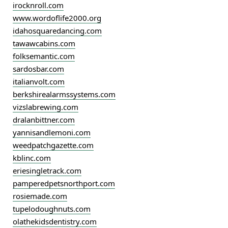
irocknroll.com
www.wordoflife2000.org
idahosquaredancing.com
tawawcabins.com
folksemantic.com
sardosbar.com
italianvolt.com
berkshirealarmssystems.com
vizslabrewing.com
dralanbittner.com
yannisandlemoni.com
weedpatchgazette.com
kblinc.com
eriesingletrack.com
pamperedpetsnorthport.com
rosiemade.com
tupelodoughnuts.com
olathekidsdentistry.com