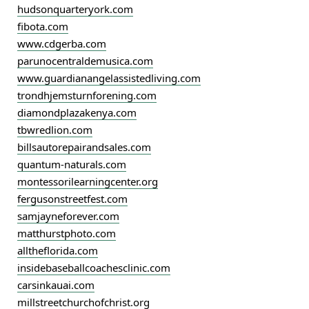
hudsonquarteryork.com
fibota.com
www.cdgerba.com
parunocentraldemusica.com
www.guardianangelassistedliving.com
trondhjemsturnforening.com
diamondplazakenya.com
tbwredlion.com
billsautorepairandsales.com
quantum-naturals.com
montessorilearningcenter.org
fergusonstreetfest.com
samjayneforever.com
matthurstphoto.com
alltheflorida.com
insidebaseballcoachesclinic.com
carsinkauai.com
millstreetchurchofchrist.org