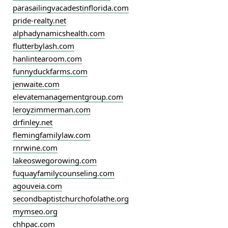
parasailingvacadestinflorida.com
pride-realty.net
alphadynamicshealth.com
flutterbylash.com
hanlintearoom.com
funnyduckfarms.com
jenwaite.com
elevatemanagementgroup.com
leroyzimmerman.com
drfinley.net
flemingfamilylaw.com
rnrwine.com
lakeoswegorowing.com
fuquayfamilycounseling.com
agouveia.com
secondbaptistchurchofolathe.org
mymseo.org
chhpac.com