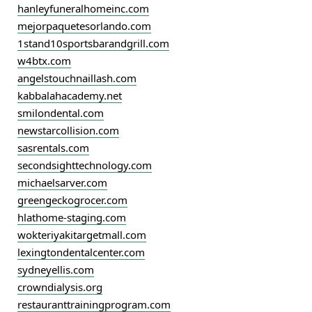
hanleyfuneralhomeinc.com
mejorpaquetesorlando.com
1stand10sportsbarandgrill.com
w4btx.com
angelstouchnaillash.com
kabbalahacademy.net
smilondental.com
newstarcollision.com
sasrentals.com
secondsighttechnology.com
michaelsarver.com
greengeckogrocer.com
hlathome-staging.com
wokteriyakitargetmall.com
lexingtondentalcenter.com
sydneyellis.com
crowndialysis.org
restauranttrainingprogram.com