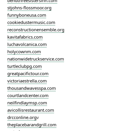
bendthreesistersinn.com
stjohns-flossmoor.org
funnyboneusa.com
cookiedustermusic.com
reconstructionensemble.org
kavitafabrics.com
luchavolcanica.com
holycownm.com
nationwidetruckservice.com
turtleclubpg.com
greatpacifictour.com
victoriaestrella.com
thousandwavesspa.com
courtlandcenter.com
neilfindlaymsp.com
avicollisrestaurant.com
drcconline.org
v
theplacebarandgrill.com