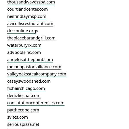
thousandwavesspa.com
courtlandcenter.com
neilfindlaymsp.com
avicollisrestaurant.com
drcconline.org
v
theplacebarandgrill.com
waterburyrx.com
advpoolsinc.com
angelosatthepoint.com
indianapastorsalliance.com
valleyoakssteakcompany.com
caseyswoodshed.com
fixhairchicago.com
denizliesnaf.com
constitutionconferences.com
patthecope.com
svitcs.com
seriouspizza.net