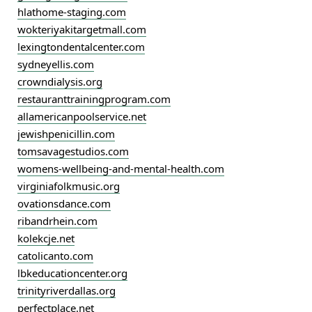
hlathome-staging.com
wokteriyakitargetmall.com
lexingtondentalcenter.com
sydneyellis.com
crowndialysis.org
restauranttrainingprogram.com
allamericanpoolservice.net
jewishpenicillin.com
tomsavagestudios.com
womens-wellbeing-and-mental-health.com
virginiafolkmusic.org
ovationsdance.com
ribandrhein.com
kolekcje.net
catolicanto.com
lbkeducationcenter.org
trinityriverdallas.org
perfectplace.net