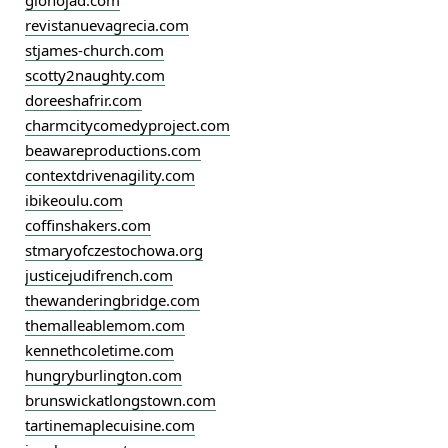
revistanuevagrecia.com
stjames-church.com
scotty2naughty.com
doreeshafrir.com
charmcitycomedyproject.com
beawareproductions.com
contextdrivenagility.com
ibikeoulu.com
coffinshakers.com
stmaryofczestochowa.org
justicejudifrench.com
thewanderingbridge.com
themalleablemom.com
kennethcoletime.com
hungryburlington.com
brunswickatlongstown.com
tartinemaplecuisine.com