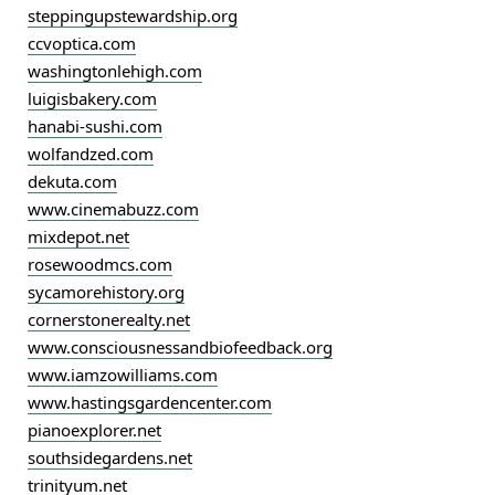
steppingupstewardship.org
ccvoptica.com
washingtonlehigh.com
luigisbakery.com
hanabi-sushi.com
wolfandzed.com
dekuta.com
www.cinemabuzz.com
mixdepot.net
rosewoodmcs.com
sycamorehistory.org
cornerstonerealty.net
www.consciousnessandbiofeedback.org
www.iamzowilliams.com
www.hastingsgardencenter.com
pianoexplorer.net
southsidegardens.net
trinityum.net