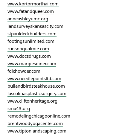
www.kortormorthai.com
www.fatandqueer.com
anneashleyumc.org
landsurveyskansascity.com
stpauldeckbuilders.com
footingsunlimited.com
runsnoqualmie.com
www.docsdrugs.com
www.margiesdiner.com
fdlchowder.com
www.needlepointsltd.com
bullandbirdsteakhouse.com
lascolinasplasticsurgery.com
www.cliftonheritage.org
sma43.org
remodelingchicagoonline.com
brentwoodyogacenter.com
www.tiptonlandscaping.com