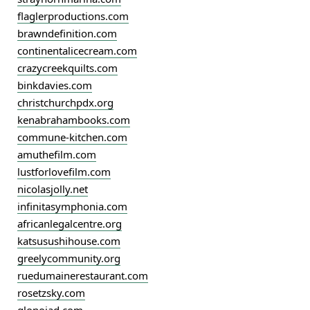
flaglerproductions.com
brawndefinition.com
continentalicecream.com
crazycreekquilts.com
binkdavies.com
christchurchpdx.org
kenabrahambooks.com
commune-kitchen.com
amuthefilm.com
lustforlovefilm.com
nicolasjolly.net
infinitasymphonia.com
africanlegalcentre.org
katsusushihouse.com
greelycommunity.org
ruedumainerestaurant.com
rosetzsky.com
glonojad.com