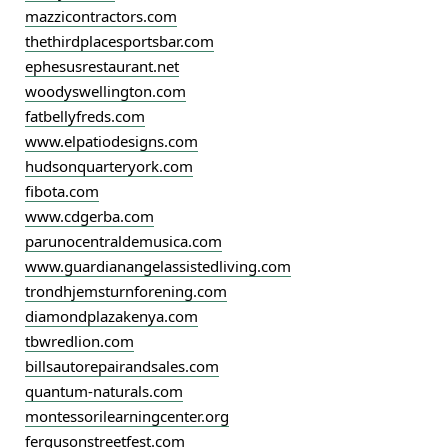
mazzicontractors.com
thethirdplacesportsbar.com
ephesusrestaurant.net
woodyswellington.com
fatbellyfreds.com
www.elpatiodesigns.com
hudsonquarteryork.com
fibota.com
www.cdgerba.com
parunocentraldemusica.com
www.guardianangelassistedliving.com
trondhjemsturnforening.com
diamondplazakenya.com
tbwredlion.com
billsautorepairandsales.com
quantum-naturals.com
montessorilearningcenter.org
fergusonstreetfest.com