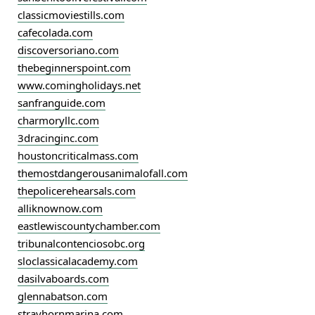
classicmoviestills.com
cafecolada.com
discoversoriano.com
thebeginnerspoint.com
www.comingholidays.net
sanfranguide.com
charmoryllc.com
3dracinginc.com
houstoncriticalmass.com
themostdangerousanimalofall.com
thepolicerehearsals.com
alliknownow.com
eastlewiscountychamber.com
tribunalcontenciosobc.org
sloclassicalacademy.com
dasilvaboards.com
glennabatson.com
strayhornmarina.com