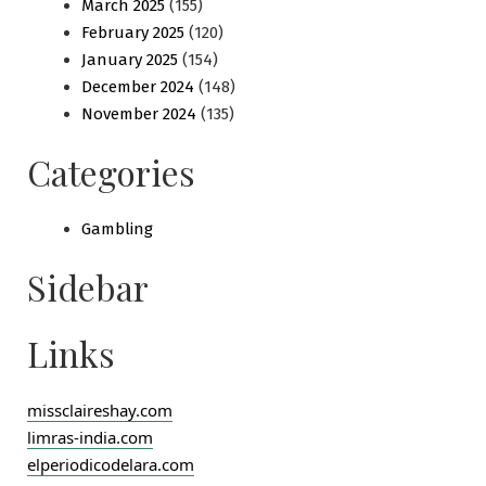
March 2025
(155)
February 2025
(120)
January 2025
(154)
December 2024
(148)
November 2024
(135)
Categories
Gambling
Sidebar
Links
missclaireshay.com
limras-india.com
elperiodicodelara.com