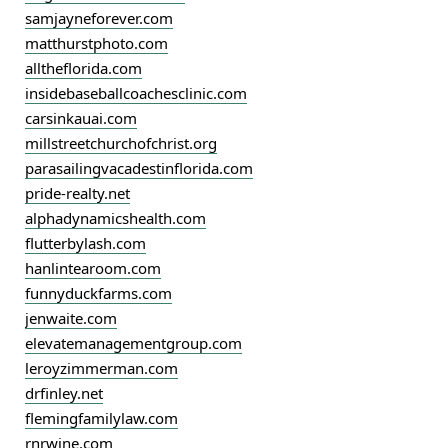
samjayneforever.com
matthurstphoto.com
alltheflorida.com
insidebaseballcoachesclinic.com
carsinkauai.com
millstreetchurchofchrist.org
parasailingvacadestinflorida.com
pride-realty.net
alphadynamicshealth.com
flutterbylash.com
hanlintearoom.com
funnyduckfarms.com
jenwaite.com
elevatemanagementgroup.com
leroyzimmerman.com
drfinley.net
flemingfamilylaw.com
rnrwine.com