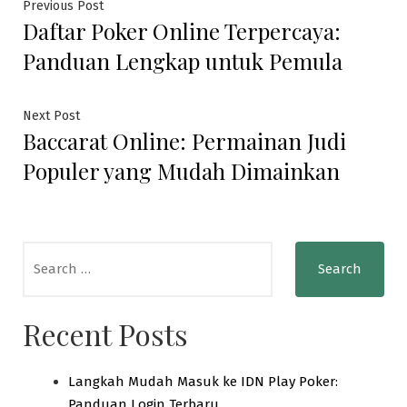
Post
Previous
Previous Post
Daftar Poker Online Terpercaya:
post:
navigation
Panduan Lengkap untuk Pemula
Next
Next Post
Baccarat Online: Permainan Judi
post:
Populer yang Mudah Dimainkan
Search
for:
Recent Posts
Langkah Mudah Masuk ke IDN Play Poker:
Panduan Login Terbaru