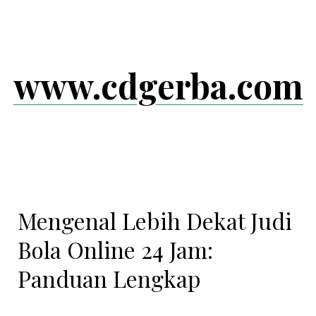
Skip
to
content
www.cdgerba.com
Mengenal Lebih Dekat Judi
Bola Online 24 Jam:
Panduan Lengkap