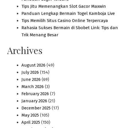
Tips Jitu Memenangkan Slot Gacor Maxwin
Panduan Lengkap Bermain Togel Kamboja Live
Tips Memilih Situs Casino Online Terpercaya
Rahasia Sukses Bermain di Sbobet Link: Tips dan
Trik Menang Besar
Archives
August 2026
(49)
July 2026
(154)
June 2026
(69)
March 2026
(3)
February 2026
(7)
January 2026
(21)
December 2025
(17)
May 2025
(105)
April 2025
(150)