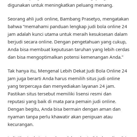
digunakan untuk meningkatkan peluang menang.
Seorang ahli judi online, Bambang Prasetyo, mengatakan
bahwa “memahami panduan lengkap judi bola online 24
jam adalah kunci utama untuk meraih kesuksesan dalam
berjudi secara online. Dengan pengetahuan yang cukup,
Anda bisa membuat keputusan taruhan yang lebih cerdas
dan bisa mengoptimalkan potensi kemenangan Anda.”
Tak hanya itu, Mengenal Lebih Dekat Judi Bola Online 24
Jam juga berarti Anda harus memilih situs judi online
yang terpercaya dan menyediakan layanan 24 jam.
Pastikan situs tersebut memiliki lisensi resmi dan
reputasi yang baik di mata para pemain judi online.
Dengan begitu, Anda bisa bermain dengan aman dan
nyaman tanpa perlu khawatir akan penipuan atau
kecurangan.