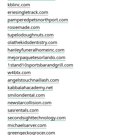
kblinc.com
eriesingletrack.com
pamperedpetsnorthport.com
rosiemade.com
tupelodoughnuts.com
olathekidsdentistry.com
hanleyfuneralhomeinc.com
mejorpaquetesorlando.com
1stand10sportsbarandgrill.com
w4btx.com
angelstouchnaillash.com
kabbalahacademy.net
smilondental.com
newstarcollision.com
sasrentals.com
secondsighttechnology.com
michaelsarver.com
greengeckogrocer.com