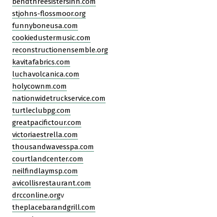
bendthreesistersinn.com
stjohns-flossmoor.org
funnyboneusa.com
cookiedustermusic.com
reconstructionensemble.org
kavitafabrics.com
luchavolcanica.com
holycownm.com
nationwidetruckservice.com
turtleclubpg.com
greatpacifictour.com
victoriaestrella.com
thousandwavesspa.com
courtlandcenter.com
neilfindlaymsp.com
avicollisrestaurant.com
drcconline.org
v
theplacebarandgrill.com