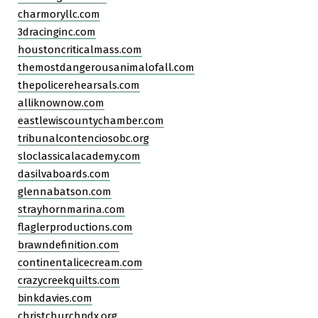
charmoryllc.com
3dracinginc.com
houstoncriticalmass.com
themostdangerousanimalofall.com
thepolicerehearsals.com
alliknownow.com
eastlewiscountychamber.com
tribunalcontenciosobc.org
sloclassicalacademy.com
dasilvaboards.com
glennabatson.com
strayhornmarina.com
flaglerproductions.com
brawndefinition.com
continentalicecream.com
crazycreekquilts.com
binkdavies.com
christchurchpdx.org