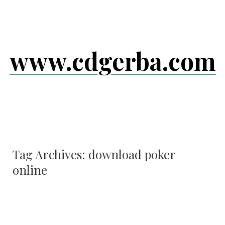
Skip
to
content
www.cdgerba.com
Tag Archives:
download poker
online