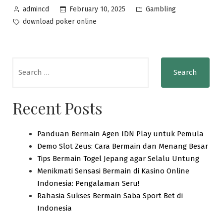
Posted
Posted
February 10, 2025
Gambling
admincd
by
in
Tags:
download poker online
Search
for:
Recent Posts
Panduan Bermain Agen IDN Play untuk Pemula
Demo Slot Zeus: Cara Bermain dan Menang Besar
Tips Bermain Togel Jepang agar Selalu Untung
Menikmati Sensasi Bermain di Kasino Online
Indonesia: Pengalaman Seru!
Rahasia Sukses Bermain Saba Sport Bet di
Indonesia