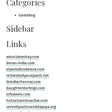
Categories
Gambling
Sidebar
Links
missclaireshay.com
limras-india.com
elperiodicodelara.com
richiesbodyandpaint.net
licindiachennai.com
daughterdarlings.com
infodeets.com
hotsalsainteractive.com
serenitysalonanddayspa.org