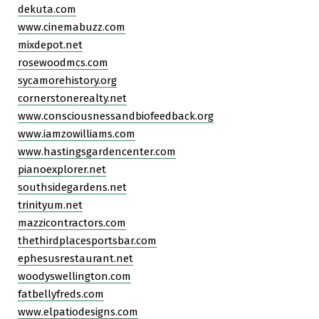
dekuta.com
www.cinemabuzz.com
mixdepot.net
rosewoodmcs.com
sycamorehistory.org
cornerstonerealty.net
www.consciousnessandbiofeedback.org
www.iamzowilliams.com
www.hastingsgardencenter.com
pianoexplorer.net
southsidegardens.net
trinityum.net
mazzicontractors.com
thethirdplacesportsbar.com
ephesusrestaurant.net
woodyswellington.com
fatbellyfreds.com
www.elpatiodesigns.com