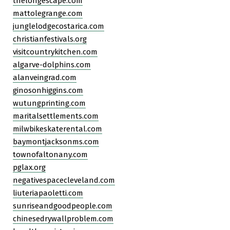
thelongescape.com
mattolegrange.com
junglelodgecostarica.com
christianfestivals.org
visitcountrykitchen.com
algarve-dolphins.com
alanveingrad.com
ginosonhiggins.com
wutungprinting.com
maritalsettlements.com
milwbikeskaterental.com
baymontjacksonms.com
townofaltonany.com
pglax.org
negativespacecleveland.com
liuteriapaoletti.com
sunriseandgoodpeople.com
chinesedrywallproblem.com