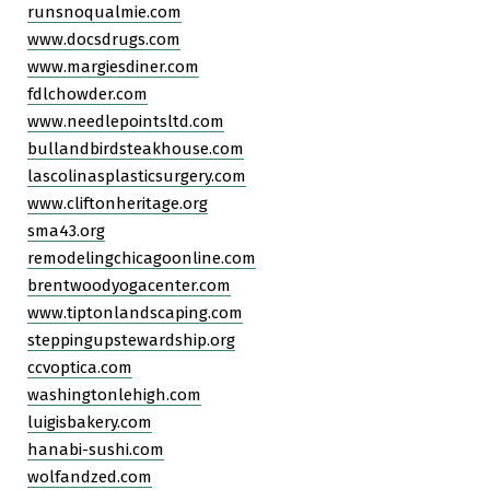
runsnoqualmie.com
www.docsdrugs.com
www.margiesdiner.com
fdlchowder.com
www.needlepointsltd.com
bullandbirdsteakhouse.com
lascolinasplasticsurgery.com
www.cliftonheritage.org
sma43.org
remodelingchicagoonline.com
brentwoodyogacenter.com
www.tiptonlandscaping.com
steppingupstewardship.org
ccvoptica.com
washingtonlehigh.com
luigisbakery.com
hanabi-sushi.com
wolfandzed.com