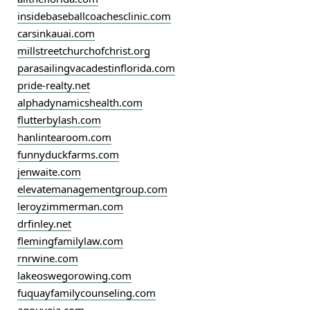
insidebaseballcoachesclinic.com
carsinkauai.com
millstreetchurchofchrist.org
parasailingvacadestinflorida.com
pride-realty.net
alphadynamicshealth.com
flutterbylash.com
hanlintearoom.com
funnyduckfarms.com
jenwaite.com
elevatemanagementgroup.com
leroyzimmerman.com
drfinley.net
flemingfamilylaw.com
rnrwine.com
lakeoswegorowing.com
fuquayfamilycounseling.com
agouveia.com