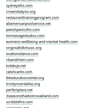
sydneyellis.com
crowndialysis.org
restauranttrainingprogram.com
allamericanpoolservice.net
jewishpenicillin.com
tomsavagestudios.com
womens-wellbeing-and-mental-health.com
virginiafolkmusic.org
ovationsdance.com
ribandrhein.com
kolekcje.net
catolicanto.com
lbkeducationcenter.org
trinityriverdallas.org
perfectplace.net
3seasonsthaibistrooakland.com
scribblefire.com
yogaexpo.org