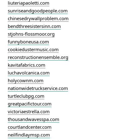
liuteriapaoletti.com
sunriseandgoodpeople.com
chinesedrywallproblem.com
bendthreesistersinn.com
stjohns-flossmoor.org
funnyboneusa.com
cookiedustermusic.com
reconstructionensemble.org
kavitafabrics.com
luchavolcanica.com
holycownm.com
nationwidetruckservice.com
turtleclubpg.com
greatpacifictour.com
victoriaestrella.com
thousandwavesspa.com
courtlandcenter.com
neilfindlaymsp.com