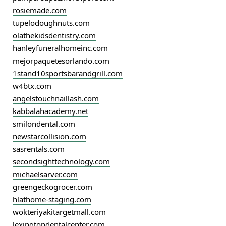
rosiemade.com
tupelodoughnuts.com
olathekidsdentistry.com
hanleyfuneralhomeinc.com
mejorpaquetesorlando.com
1stand10sportsbarandgrill.com
w4btx.com
angelstouchnaillash.com
kabbalahacademy.net
smilondental.com
newstarcollision.com
sasrentals.com
secondsighttechnology.com
michaelsarver.com
greengeckogrocer.com
hlathome-staging.com
wokteriyakitargetmall.com
lexingtondentalcenter.com