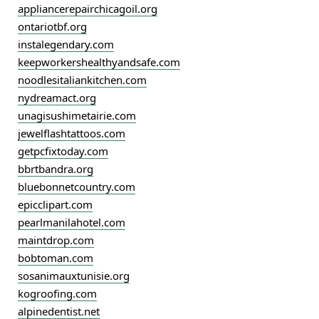
appliancerepairchicagoil.org
ontariotbf.org
instalegendary.com
keepworkershealthyandsafe.com
noodlesitaliankitchen.com
nydreamact.org
unagisushimetairie.com
jewelflashtattoos.com
getpcfixtoday.com
bbrtbandra.org
bluebonnetcountry.com
epicclipart.com
pearlmanilahotel.com
maintdrop.com
bobtoman.com
sosanimauxtunisie.org
kogroofing.com
alpinedentist.net