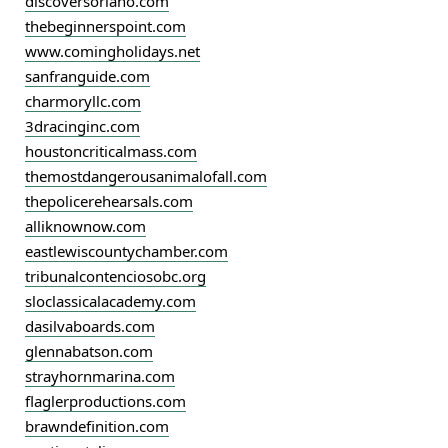
discoversoriano.com
thebeginnerspoint.com
www.comingholidays.net
sanfranguide.com
charmoryllc.com
3dracinginc.com
houstoncriticalmass.com
themostdangerousanimalofall.com
thepolicerehearsals.com
alliknownow.com
eastlewiscountychamber.com
tribunalcontenciosobc.org
sloclassicalacademy.com
dasilvaboards.com
glennabatson.com
strayhornmarina.com
flaglerproductions.com
brawndefinition.com