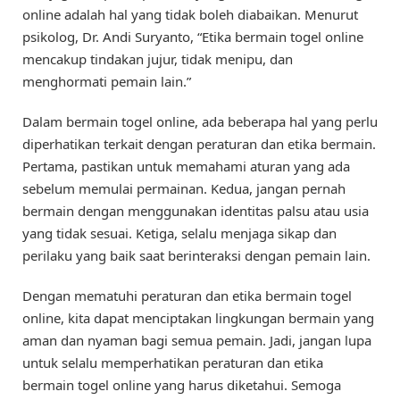
online adalah hal yang tidak boleh diabaikan. Menurut
psikolog, Dr. Andi Suryanto, “Etika bermain togel online
mencakup tindakan jujur, tidak menipu, dan
menghormati pemain lain.”
Dalam bermain togel online, ada beberapa hal yang perlu
diperhatikan terkait dengan peraturan dan etika bermain.
Pertama, pastikan untuk memahami aturan yang ada
sebelum memulai permainan. Kedua, jangan pernah
bermain dengan menggunakan identitas palsu atau usia
yang tidak sesuai. Ketiga, selalu menjaga sikap dan
perilaku yang baik saat berinteraksi dengan pemain lain.
Dengan mematuhi peraturan dan etika bermain togel
online, kita dapat menciptakan lingkungan bermain yang
aman dan nyaman bagi semua pemain. Jadi, jangan lupa
untuk selalu memperhatikan peraturan dan etika
bermain togel online yang harus diketahui. Semoga