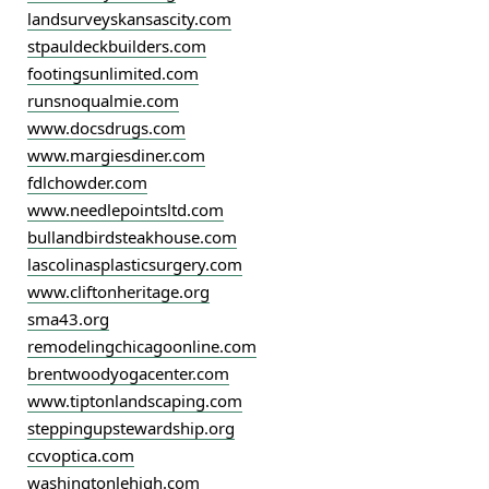
landsurveyskansascity.com
stpauldeckbuilders.com
footingsunlimited.com
runsnoqualmie.com
www.docsdrugs.com
www.margiesdiner.com
fdlchowder.com
www.needlepointsltd.com
bullandbirdsteakhouse.com
lascolinasplasticsurgery.com
www.cliftonheritage.org
sma43.org
remodelingchicagoonline.com
brentwoodyogacenter.com
www.tiptonlandscaping.com
steppingupstewardship.org
ccvoptica.com
washingtonlehigh.com