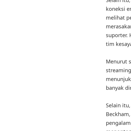
Selain it
koneksi e
melihat p
merasakan
suporter. 
tim kesay
Menurut s
streaming
menunjukk
banyak di
Selain it
Beckham,
pengalama