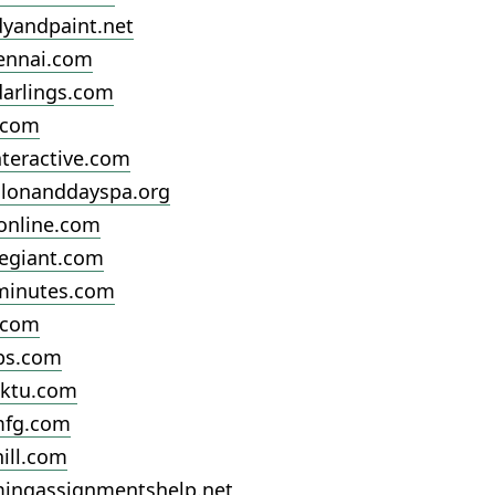
dyandpaint.net
hennai.com
arlings.com
.com
nteractive.com
alonanddayspa.org
online.com
regiant.com
minutes.com
.com
ps.com
ktu.com
mfg.com
ill.com
ingassignmentshelp.net