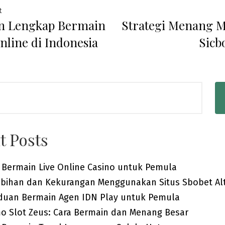
Previous
t
n Lengkap Bermain
Strategi Menang M
post:
ation
nline di Indonesia
Sicb
t Posts
 Bermain Live Online Casino untuk Pemula
ebihan dan Kekurangan Menggunakan Situs Sbobet Alt
duan Bermain Agen IDN Play untuk Pemula
o Slot Zeus: Cara Bermain dan Menang Besar