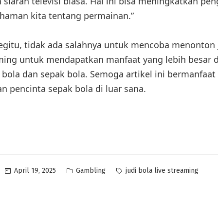
siaran televisi biasa. Hal ini bisa meningkatkan pe
aman kita tentang permainan.”
gitu, tidak ada salahnya untuk mencoba menonton j
aming untuk mendapatkan manfaat yang lebih besar 
i bola dan sepak bola. Semoga artikel ini bermanfaat
n pencinta sepak bola di luar sana.
Posted
Tags:
April 19, 2025
Gambling
judi bola live streaming
in