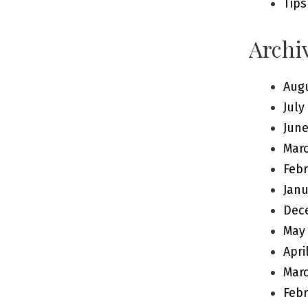
Tips
Archi
Aug
July
June
Mar
Febr
Janu
Dec
May
Apri
Mar
Febr