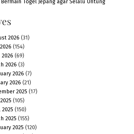
 Bermain Togel Jepang agar Selalu Untung
ves
ust 2026
(31)
 2026
(154)
 2026
(69)
ch 2026
(3)
uary 2026
(7)
ary 2026
(21)
ember 2025
(17)
 2025
(105)
l 2025
(150)
ch 2025
(155)
uary 2025
(120)