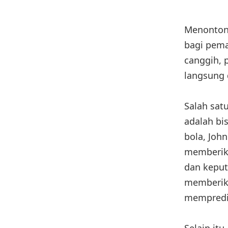
Menonton 
bagi pema
canggih, 
langsung 
Salah sat
adalah bi
bola, Joh
memberika
dan keput
memberika
mempredik