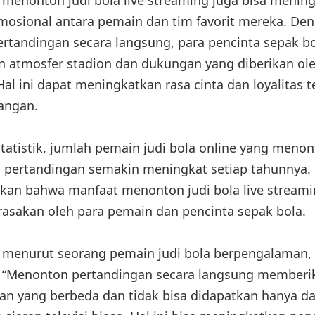
u, menonton judi bola live streaming juga bisa menin
mosional antara pemain dan tim favorit mereka. De
ertandingan secara langsung, para pencinta sepak bo
 atmosfer stadion dan dukungan yang diberikan ol
Hal ini dapat meningkatkan rasa cinta dan loyalitas 
angan.
tatistik, jumlah pemain judi bola online yang menon
 pertandingan semakin meningkat setiap tahunnya. H
an bahwa manfaat menonton judi bola live stream
rasakan oleh para pemain dan pencinta sepak bola.
u, menurut seorang pemain judi bola berpengalaman,
 “Menonton pertandingan secara langsung memberi
n yang berbeda dan tidak bisa didapatkan hanya da