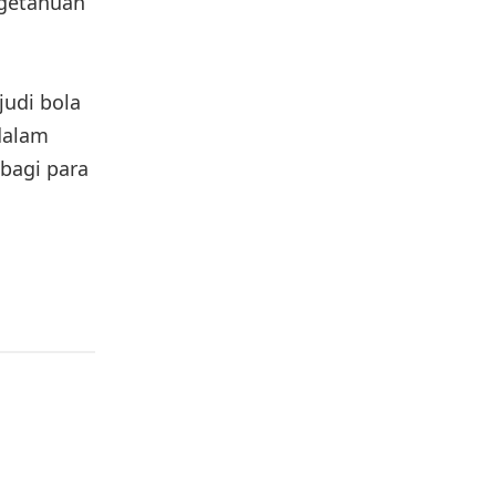
ngetahuan
udi bola
dalam
 bagi para