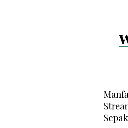
Skip
to
content
Manfa
Strea
Sepak