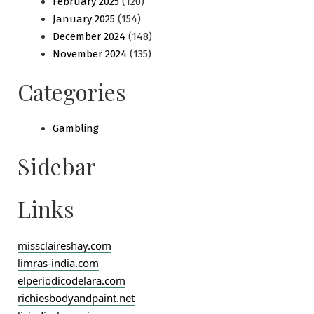
February 2025
(120)
January 2025
(154)
December 2024
(148)
November 2024
(135)
Categories
Gambling
Sidebar
Links
missclaireshay.com
limras-india.com
elperiodicodelara.com
richiesbodyandpaint.net