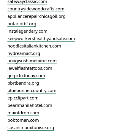
safewayclassic.com
countrysidewoodcrafts.com
appliancerepairchicagoil.org
ontariotbf.org
instalegendary.com
keepworkershealthyandsafe.com
noodlesitaliankitchen.com
nydreamact.org
unagisushimetairie.com
jewelflashtattoos.com
getpcfixtoday.com
bbrtbandra.org
bluebonnetcountry.com
epicclipart.com
pearlmanilahotel.com
maintdrop.com
bobtoman.com
sosanimauxtunisie.org