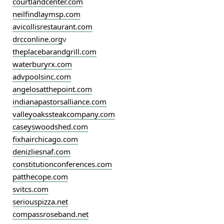
courtlandcenter.com
neilfindlaymsp.com
avicollisrestaurant.com
drcconline.org
v
theplacebarandgrill.com
waterburyrx.com
advpoolsinc.com
angelosatthepoint.com
indianapastorsalliance.com
valleyoakssteakcompany.com
caseyswoodshed.com
fixhairchicago.com
denizliesnaf.com
constitutionconferences.com
patthecope.com
svitcs.com
seriouspizza.net
compassroseband.net