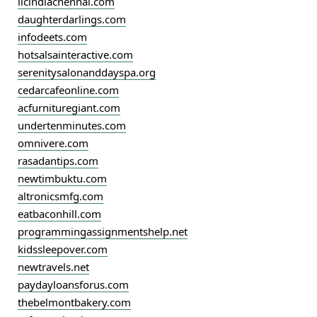
licindiachennai.com
daughterdarlings.com
infodeets.com
hotsalsainteractive.com
serenitysalonanddayspa.org
cedarcafeonline.com
acfurnituregiant.com
undertenminutes.com
omnivere.com
rasadantips.com
newtimbuktu.com
altronicsmfg.com
eatbaconhill.com
programmingassignmentshelp.net
kidssleepover.com
newtravels.net
paydayloansforus.com
thebelmontbakery.com