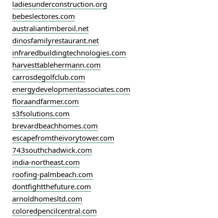
ladiesunderconstruction.org
bebeslectores.com
australiantimberoil.net
dinosfamilyrestaurant.net
infraredbuildingtechnologies.com
harvesttablehermann.com
carrosdegolfclub.com
energydevelopmentassociates.com
floraandfarmer.com
s3fsolutions.com
brevardbeachhomes.com
escapefromtheivorytower.com
743southchadwick.com
india-northeast.com
roofing-palmbeach.com
dontfightthefuture.com
arnoldhomesltd.com
coloredpencilcentral.com