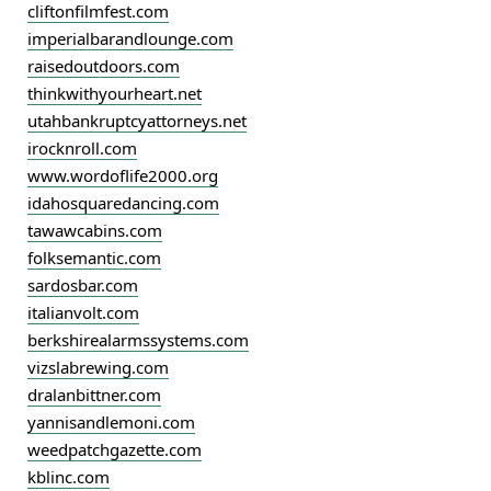
cliftonfilmfest.com
imperialbarandlounge.com
raisedoutdoors.com
thinkwithyourheart.net
utahbankruptcyattorneys.net
irocknroll.com
www.wordoflife2000.org
idahosquaredancing.com
tawawcabins.com
folksemantic.com
sardosbar.com
italianvolt.com
berkshirealarmssystems.com
vizslabrewing.com
dralanbittner.com
yannisandlemoni.com
weedpatchgazette.com
kblinc.com