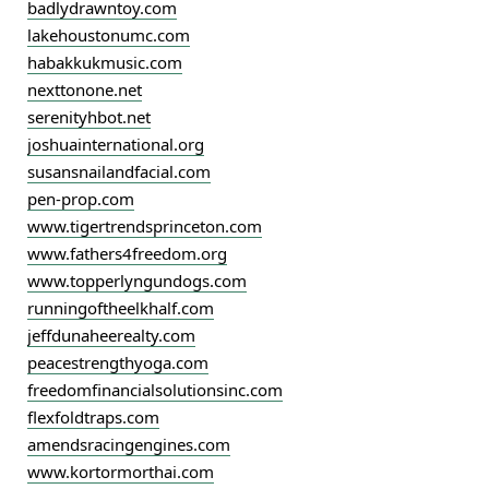
badlydrawntoy.com
lakehoustonumc.com
habakkukmusic.com
nexttonone.net
serenityhbot.net
joshuainternational.org
susansnailandfacial.com
pen-prop.com
www.tigertrendsprinceton.com
www.fathers4freedom.org
www.topperlyngundogs.com
runningoftheelkhalf.com
jeffdunaheerealty.com
peacestrengthyoga.com
freedomfinancialsolutionsinc.com
flexfoldtraps.com
amendsracingengines.com
www.kortormorthai.com