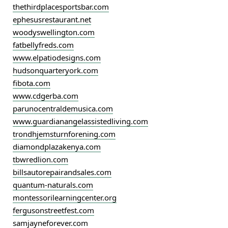
thethirdplacesportsbar.com
ephesusrestaurant.net
woodyswellington.com
fatbellyfreds.com
www.elpatiodesigns.com
hudsonquarteryork.com
fibota.com
www.cdgerba.com
parunocentraldemusica.com
www.guardianangelassistedliving.com
trondhjemsturnforening.com
diamondplazakenya.com
tbwredlion.com
billsautorepairandsales.com
quantum-naturals.com
montessorilearningcenter.org
fergusonstreetfest.com
samjayneforever.com