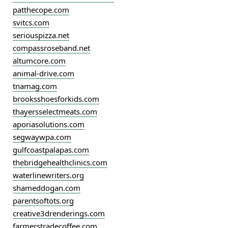
patthecope.com
svitcs.com
seriouspizza.net
compassroseband.net
altumcore.com
animal-drive.com
tnamag.com
brooksshoesforkids.com
thayersselectmeats.com
aporiasolutions.com
segwaywpa.com
gulfcoastpalapas.com
thebridgehealthclinics.com
waterlinewriters.org
shameddogan.com
parentsoftots.org
creative3drenderings.com
farmerstradecoffee.com