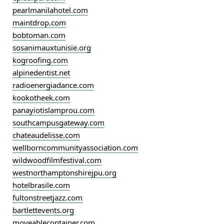
pearlmanilahotel.com
maintdrop.com
bobtoman.com
sosanimauxtunisie.org
kogroofing.com
alpinedentist.net
radioenergiadance.com
kookotheek.com
panayiotislamprou.com
southcampusgateway.com
chateaudelisse.com
wellborncommunityassociation.com
wildwoodfilmfestival.com
westnorthamptonshirejpu.org
hotelbrasile.com
fultonstreetjazz.com
bartlettevents.org
moveablecontainer.com