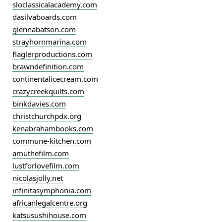
sloclassicalacademy.com
dasilvaboards.com
glennabatson.com
strayhornmarina.com
flaglerproductions.com
brawndefinition.com
continentalicecream.com
crazycreekquilts.com
binkdavies.com
christchurchpdx.org
kenabrahambooks.com
commune-kitchen.com
amuthefilm.com
lustforlovefilm.com
nicolasjolly.net
infinitasymphonia.com
africanlegalcentre.org
katsusushihouse.com