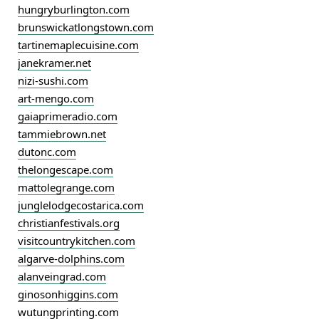
hungryburlington.com
brunswickatlongstown.com
tartinemaplecuisine.com
janekramer.net
nizi-sushi.com
art-mengo.com
gaiaprimeradio.com
tammiebrown.net
dutonc.com
thelongescape.com
mattolegrange.com
junglelodgecostarica.com
christianfestivals.org
visitcountrykitchen.com
algarve-dolphins.com
alanveingrad.com
ginosonhiggins.com
wutungprinting.com