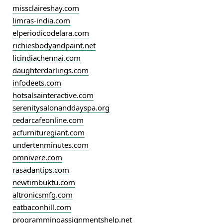
missclaireshay.com
limras-india.com
elperiodicodelara.com
richiesbodyandpaint.net
licindiachennai.com
daughterdarlings.com
infodeets.com
hotsalsainteractive.com
serenitysalonanddayspa.org
cedarcafeonline.com
acfurnituregiant.com
undertenminutes.com
omnivere.com
rasadantips.com
newtimbuktu.com
altronicsmfg.com
eatbaconhill.com
programmingassignmentshelp.net