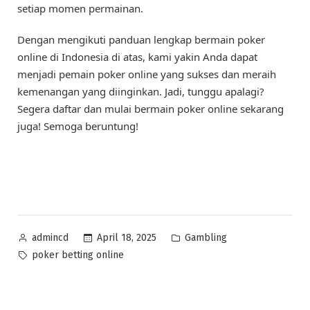
setiap momen permainan.
Dengan mengikuti panduan lengkap bermain poker
online di Indonesia di atas, kami yakin Anda dapat
menjadi pemain poker online yang sukses dan meraih
kemenangan yang diinginkan. Jadi, tunggu apalagi?
Segera daftar dan mulai bermain poker online sekarang
juga! Semoga beruntung!
Posted
Posted
April 18, 2025
Gambling
admincd
by
in
Tags:
poker betting online