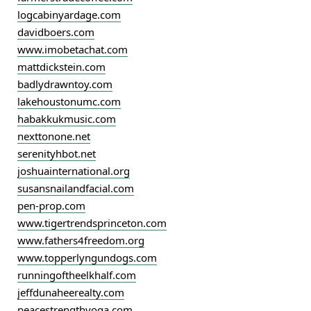
logcabinyardage.com
davidboers.com
www.imobetachat.com
mattdickstein.com
badlydrawntoy.com
lakehoustonumc.com
habakkukmusic.com
nexttonone.net
serenityhbot.net
joshuainternational.org
susansnailandfacial.com
pen-prop.com
www.tigertrendsprinceton.com
www.fathers4freedom.org
www.topperlyngundogs.com
runningoftheelkhalf.com
jeffdunaheerealty.com
peacestrengthyoga.com