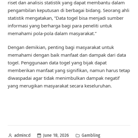
riset dan analisis statistik yang dapat membantu dalam
pengambilan keputusan di berbagai bidang. Seorang ahli
statistik mengatakan, “Data togel bisa menjadi sumber
informasi yang berharga bagi para peneliti untuk
memahami pola-pola dalam masyarakat.”
Dengan demikian, penting bagi masyarakat untuk
memahami dengan baik manfaat dan dampak dari data
togel. Penggunaan data togel yang bijak dapat
memberikan manfaat yang signifikan, namun harus tetap
diwaspadai agar tidak menimbulkan dampak negatif
yang merugikan masyarakat secara keseluruhan.
Posted
Posted
June 18, 2026
Gambling
admincd