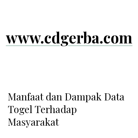
Skip
to
content
www.cdgerba.com
Manfaat dan Dampak Data
Togel Terhadap
Masyarakat