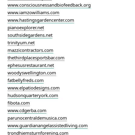
www.consciousnessandbiofeedback.org
www.iamzowilliams.com
www.hastingsgardencenter.com
pianoexplorer.net
southsidegardens.net
trinityum.net
mazzicontractors.com
thethirdplacesportsbar.com
ephesusrestaurant.net
woodyswellington.com
fatbellyfreds.com
www.elpatiodesigns.com
hudsonquarteryork.com
fibota.com
www.cdgerba.com
parunocentraldemusica.com
www.guardianangelassistedliving.com
trondhjemsturnforening.com