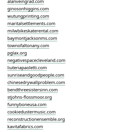
alanveingrad.com
ginosonhiggins.com
wutungprinting.com
maritalsettlements.com
milwbikeskaterental.com
baymontjacksonms.com
townofaltonany.com
pglax.org
negativespacecleveland.com
liuteriapaoletti.com
sunriseandgoodpeople.com
chinesedrywallproblem.com
bendthreesistersinn.com
stjohns-flossmoor.org
funnyboneusa.com
cookiedustermusic.com
reconstructionensemble.org
kavitafabrics.com