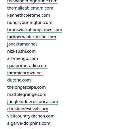
thewanderingbridge.com
themalleablemom.com
kennethcoletime.com
hungryburlington.com
brunswickatlongstown.com
tartinemaplecuisine.com
janekramer.net
nizi-sushi.com
art-mengo.com
gaiaprimeradio.com
tammiebrown.net
dutonc.com
thelongescape.com
mattolegrange.com
junglelodgecostarica.com
christianfestivals.org
visitcountrykitchen.com
algarve-dolphins.com