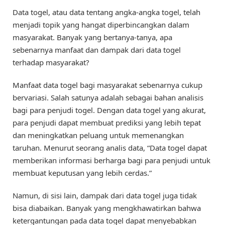
Data togel, atau data tentang angka-angka togel, telah
menjadi topik yang hangat diperbincangkan dalam
masyarakat. Banyak yang bertanya-tanya, apa
sebenarnya manfaat dan dampak dari data togel
terhadap masyarakat?
Manfaat data togel bagi masyarakat sebenarnya cukup
bervariasi. Salah satunya adalah sebagai bahan analisis
bagi para penjudi togel. Dengan data togel yang akurat,
para penjudi dapat membuat prediksi yang lebih tepat
dan meningkatkan peluang untuk memenangkan
taruhan. Menurut seorang analis data, “Data togel dapat
memberikan informasi berharga bagi para penjudi untuk
membuat keputusan yang lebih cerdas.”
Namun, di sisi lain, dampak dari data togel juga tidak
bisa diabaikan. Banyak yang mengkhawatirkan bahwa
ketergantungan pada data togel dapat menyebabkan