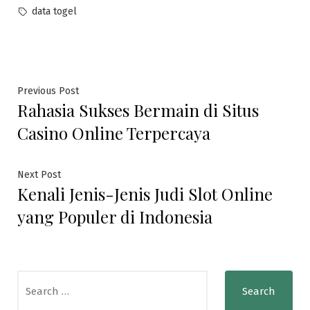
by
in
Tags:
data togel
Post
Previous
Previous Post
Rahasia Sukses Bermain di Situs
post:
navigation
Casino Online Terpercaya
Next
Next Post
Kenali Jenis-Jenis Judi Slot Online
post:
yang Populer di Indonesia
Search
for: