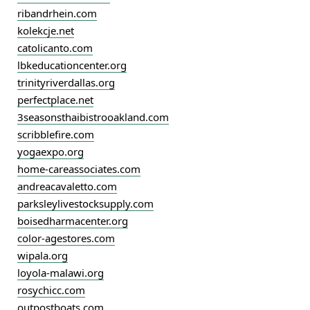
ribandrhein.com
kolekcje.net
catolicanto.com
lbkeducationcenter.org
trinityriverdallas.org
perfectplace.net
3seasonsthaibistrooakland.com
scribblefire.com
yogaexpo.org
home-careassociates.com
andreacavaletto.com
parksleylivestocksupply.com
boisedharmacenter.org
color-agestores.com
wipala.org
loyola-malawi.org
rosychicc.com
outpostboats.com