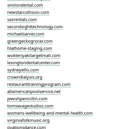
smilondental.com
newstarcollision.com
sasrentals.com
secondsighttechnology.com
michaelsarver.com
greengeckogrocer.com
hlathome-staging.com
wokteriyakitargetmall.com
lexingtondentalcenter.com
sydneyellis.com
crowndialysis.org
restauranttrainingprogram.com
allamericanpoolservice.net
jewishpenicillin.com
tomsavagestudios.com
womens-wellbeing-and-mental-health.com
virginiafolkmusic.org
ovationsdance.com