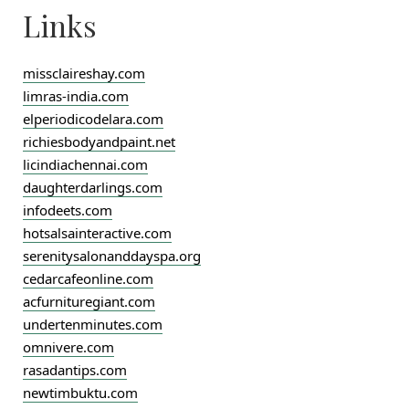
Links
missclaireshay.com
limras-india.com
elperiodicodelara.com
richiesbodyandpaint.net
licindiachennai.com
daughterdarlings.com
infodeets.com
hotsalsainteractive.com
serenitysalonanddayspa.org
cedarcafeonline.com
acfurnituregiant.com
undertenminutes.com
omnivere.com
rasadantips.com
newtimbuktu.com