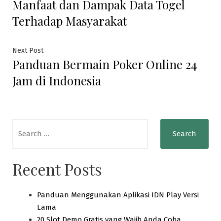
Manfaat dan Dampak Data Togel
post:
navigation
Terhadap Masyarakat
Next
Next Post
Panduan Bermain Poker Online 24
post:
Jam di Indonesia
Search
for:
Recent Posts
Panduan Menggunakan Aplikasi IDN Play Versi
Lama
20 Slot Demo Gratis yang Wajib Anda Coba