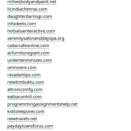
richiesbodyandpaint.net
licindiachennai.com
daughterdarlings.com
infodeets.com
hotsalsainteractive.com
serenitysalonanddayspa.org
cedarcafeonline.com
acfurnituregiant.com
undertenminutes.com
omnivere.com
rasadantips.com
newtimbuktu.com
altronicsmfg.com
eatbaconhill.com
programmingassignmentshelp.net
kidssleepover.com
newtravels.net
paydayloansforus.com