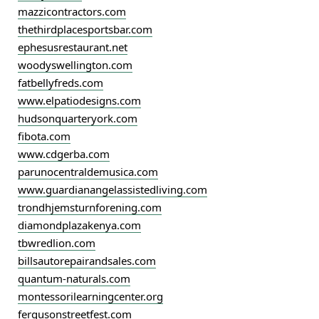
mazzicontractors.com
thethirdplacesportsbar.com
ephesusrestaurant.net
woodyswellington.com
fatbellyfreds.com
www.elpatiodesigns.com
hudsonquarteryork.com
fibota.com
www.cdgerba.com
parunocentraldemusica.com
www.guardianangelassistedliving.com
trondhjemsturnforening.com
diamondplazakenya.com
tbwredlion.com
billsautorepairandsales.com
quantum-naturals.com
montessorilearningcenter.org
fergusonstreetfest.com