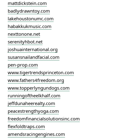
mattdickstein.com
badlydrawntoy.com
lakehoustonumc.com
habakkukmusic.com
nexttonone.net
serenityhbot.net
joshuainternational.org
susansnailandfacial.com
pen-prop.com
www.tigertrendsprinceton.com
www.fathers4freedom.org
www.topperlyngundogs.com
runningoftheelkhalf.com
jeffdunaheerealty.com
peacestrengthyoga.com
freedomfinancialsolutionsinc.com
flexfoldtraps.com
amendsracingengines.com