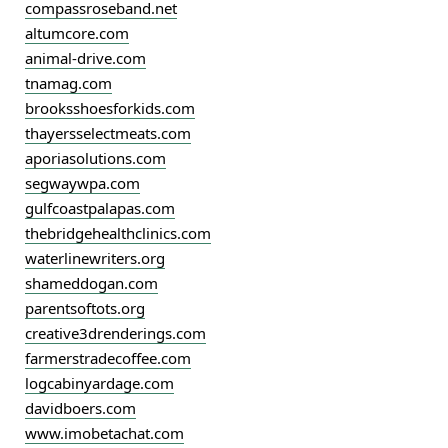
compassroseband.net
altumcore.com
animal-drive.com
tnamag.com
brooksshoesforkids.com
thayersselectmeats.com
aporiasolutions.com
segwaywpa.com
gulfcoastpalapas.com
thebridgehealthclinics.com
waterlinewriters.org
shameddogan.com
parentsoftots.org
creative3drenderings.com
farmerstradecoffee.com
logcabinyardage.com
davidboers.com
www.imobetachat.com