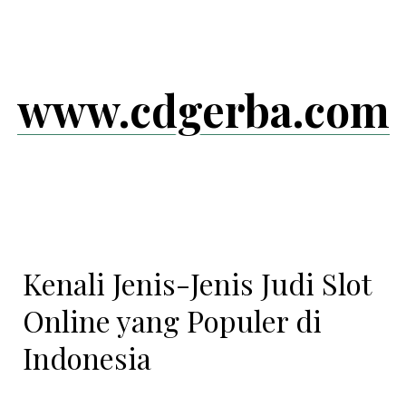
Skip
to
content
www.cdgerba.com
Kenali Jenis-Jenis Judi Slot
Online yang Populer di
Indonesia