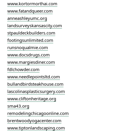
www.kortormorthai.com
www.fatandqueer.com
anneashleyumc.org
landsurveyskansascity.com
stpauldeckbuilders.com
footingsunlimited.com
runsnoqualmie.com
www.docsdrugs.com
www.margiesdiner.com
fdlchowder.com
www.needlepointsltd.com
bullandbirdsteakhouse.com
lascolinasplasticsurgery.com
www.cliftonheritage.org
sma43.org
remodelingchicagoonline.com
brentwoodyogacenter.com
www.tiptonlandscaping.com