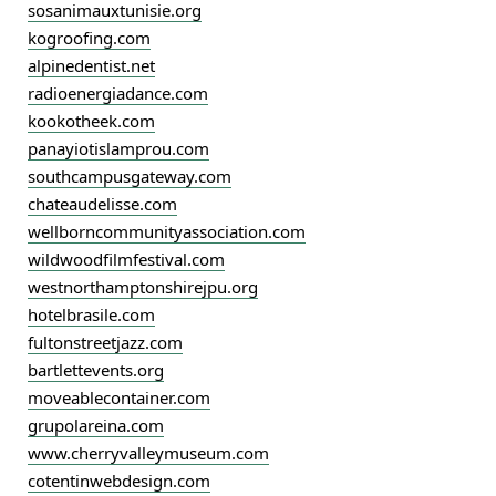
sosanimauxtunisie.org
kogroofing.com
alpinedentist.net
radioenergiadance.com
kookotheek.com
panayiotislamprou.com
southcampusgateway.com
chateaudelisse.com
wellborncommunityassociation.com
wildwoodfilmfestival.com
westnorthamptonshirejpu.org
hotelbrasile.com
fultonstreetjazz.com
bartlettevents.org
moveablecontainer.com
grupolareina.com
www.cherryvalleymuseum.com
cotentinwebdesign.com