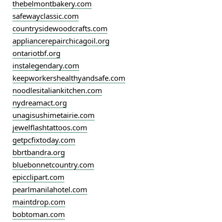
thebelmontbakery.com
safewayclassic.com
countrysidewoodcrafts.com
appliancerepairchicagoil.org
ontariotbf.org
instalegendary.com
keepworkershealthyandsafe.com
noodlesitaliankitchen.com
nydreamact.org
unagisushimetairie.com
jewelflashtattoos.com
getpcfixtoday.com
bbrtbandra.org
bluebonnetcountry.com
epicclipart.com
pearlmanilahotel.com
maintdrop.com
bobtoman.com