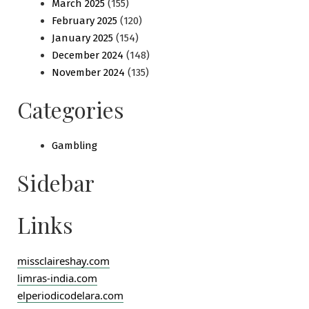
March 2025
(155)
February 2025
(120)
January 2025
(154)
December 2024
(148)
November 2024
(135)
Categories
Gambling
Sidebar
Links
missclaireshay.com
limras-india.com
elperiodicodelara.com