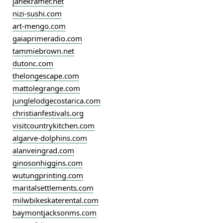
janekramer.net
nizi-sushi.com
art-mengo.com
gaiaprimeradio.com
tammiebrown.net
dutonc.com
thelongescape.com
mattolegrange.com
junglelodgecostarica.com
christianfestivals.org
visitcountrykitchen.com
algarve-dolphins.com
alanveingrad.com
ginosonhiggins.com
wutungprinting.com
maritalsettlements.com
milwbikeskaterental.com
baymontjacksonms.com