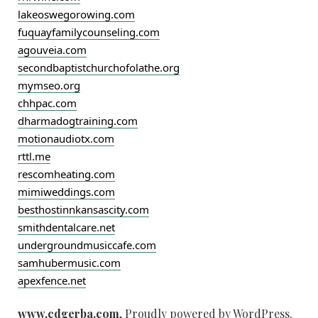
lakeoswegorowing.com
fuquayfamilycounseling.com
agouveia.com
secondbaptistchurchofolathe.org
mymseo.org
chhpac.com
dharmadogtraining.com
motionaudiotx.com
rttl.me
rescomheating.com
mimiweddings.com
besthostinnkansascity.com
smithdentalcare.net
undergroundmusiccafe.com
samhubermusic.com
apexfence.net
www.cdgerba.com
,
Proudly powered by WordPress.