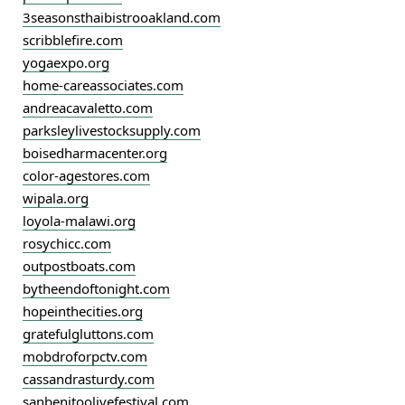
3seasonsthaibistrooakland.com
scribblefire.com
yogaexpo.org
home-careassociates.com
andreacavaletto.com
parksleylivestocksupply.com
boisedharmacenter.org
color-agestores.com
wipala.org
loyola-malawi.org
rosychicc.com
outpostboats.com
bytheendoftonight.com
hopeinthecities.org
gratefulgluttons.com
mobdroforpctv.com
cassandrasturdy.com
sanbenitoolivefestival.com