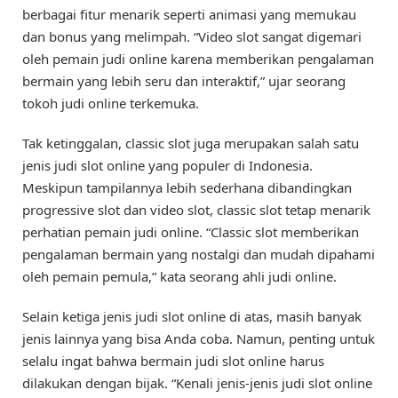
berbagai fitur menarik seperti animasi yang memukau
dan bonus yang melimpah. “Video slot sangat digemari
oleh pemain judi online karena memberikan pengalaman
bermain yang lebih seru dan interaktif,” ujar seorang
tokoh judi online terkemuka.
Tak ketinggalan, classic slot juga merupakan salah satu
jenis judi slot online yang populer di Indonesia.
Meskipun tampilannya lebih sederhana dibandingkan
progressive slot dan video slot, classic slot tetap menarik
perhatian pemain judi online. “Classic slot memberikan
pengalaman bermain yang nostalgi dan mudah dipahami
oleh pemain pemula,” kata seorang ahli judi online.
Selain ketiga jenis judi slot online di atas, masih banyak
jenis lainnya yang bisa Anda coba. Namun, penting untuk
selalu ingat bahwa bermain judi slot online harus
dilakukan dengan bijak. “Kenali jenis-jenis judi slot online