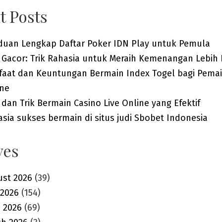
t Posts
duan Lengkap Daftar Poker IDN Play untuk Pemula
 Gacor: Trik Rahasia untuk Meraih Kemenangan Lebih
faat dan Keuntungan Bermain Index Togel bagi Pemai
ine
 dan Trik Bermain Casino Live Online yang Efektif
sia sukses bermain di situs judi Sbobet Indonesia
ves
ust 2026
(39)
 2026
(154)
 2026
(69)