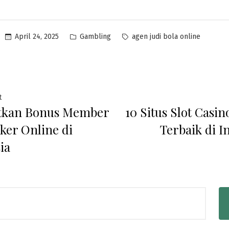
Posted
Tags:
April 24, 2025
Gambling
agen judi bola online
in
Previous
t
tkan Bonus Member
10 Situs Slot Casi
post:
ation
ker Online di
Terbaik di I
ia