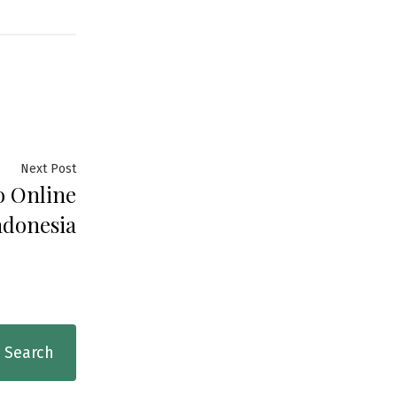
Next
Next Post
no Online
post:
ndonesia