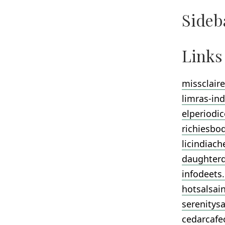
Sideb
Links
missclair
limras-in
elperiodi
richiesbo
licindiac
daughterd
infodeets
hotsalsai
serenitys
cedarcafe