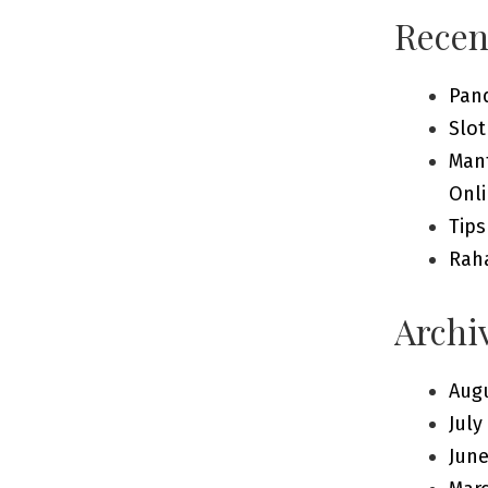
Recen
Pan
Slot
Man
Onl
Tips
Raha
Archi
Aug
July
June