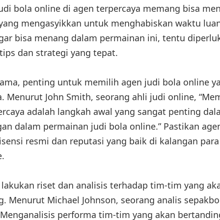
udi bola online di agen terpercaya memang bisa men
 yang mengasyikkan untuk menghabiskan waktu lua
ar bisa menang dalam permainan ini, tentu diperlu
ips dan strategi yang tepat.
ama, penting untuk memilih agen judi bola online y
a. Menurut John Smith, seorang ahli judi online, “Me
ercaya adalah langkah awal yang sangat penting da
n dalam permainan judi bola online.” Pastikan age
lisensi resmi dan reputasi yang baik di kalangan par
e.
, lakukan riset dan analisis terhadap tim-tim yang ak
g. Menurut Michael Johnson, seorang analis sepakbo
 “Menganalisis performa tim-tim yang akan bertandin