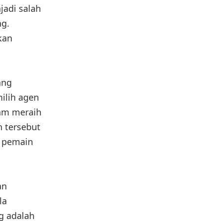
jadi salah
ng.
kan
ang
milih agen
lam meraih
n tersebut
a pemain
an
la
g adalah