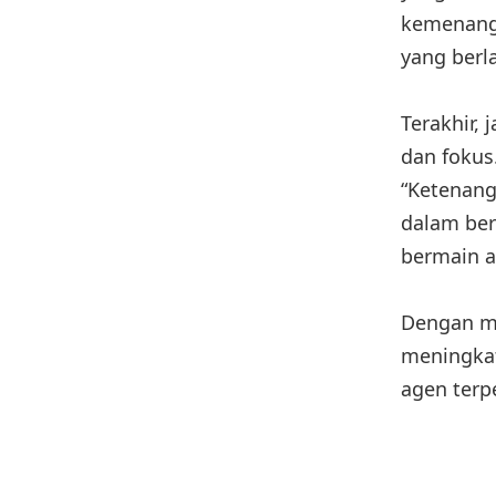
kemenanga
yang berl
Terakhir,
dan fokus
“Ketenang
dalam ber
bermain a
Dengan me
meningkat
agen terp