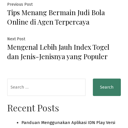
Post
Previous
Previous Post
Tips Menang Bermain Judi Bola
post:
navigation
Online di Agen Terpercaya
Next
Next Post
Mengenal Lebih Jauh Index Togel
post:
dan Jenis-Jenisnya yang Populer
Search
for:
Recent Posts
Panduan Menggunakan Aplikasi IDN Play Versi