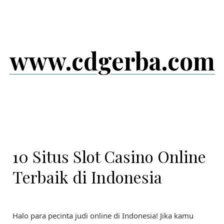
Skip
to
content
www.cdgerba.com
10 Situs Slot Casino Online
Terbaik di Indonesia
Halo para pecinta judi online di Indonesia! Jika kamu