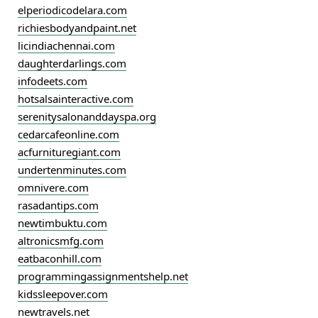
elperiodicodelara.com
richiesbodyandpaint.net
licindiachennai.com
daughterdarlings.com
infodeets.com
hotsalsainteractive.com
serenitysalonanddayspa.org
cedarcafeonline.com
acfurnituregiant.com
undertenminutes.com
omnivere.com
rasadantips.com
newtimbuktu.com
altronicsmfg.com
eatbaconhill.com
programmingassignmentshelp.net
kidssleepover.com
newtravels.net