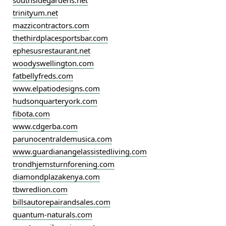
trinityum.net
mazzicontractors.com
thethirdplacesportsbar.com
ephesusrestaurant.net
woodyswellington.com
fatbellyfreds.com
www.elpatiodesigns.com
hudsonquarteryork.com
fibota.com
www.cdgerba.com
parunocentraldemusica.com
www.guardianangelassistedliving.com
trondhjemsturnforening.com
diamondplazakenya.com
tbwredlion.com
billsautorepairandsales.com
quantum-naturals.com