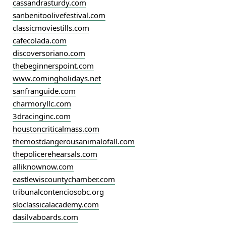
cassandrasturdy.com
sanbenitoolivefestival.com
classicmoviestills.com
cafecolada.com
discoversoriano.com
thebeginnerspoint.com
www.comingholidays.net
sanfranguide.com
charmoryllc.com
3dracinginc.com
houstoncriticalmass.com
themostdangerousanimalofall.com
thepolicerehearsals.com
alliknownow.com
eastlewiscountychamber.com
tribunalcontenciosobc.org
sloclassicalacademy.com
dasilvaboards.com