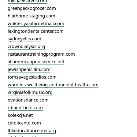
michaelsarver.com
greengeckogrocer.com
hlathome-staging.com
wokteriyakitargetmall.com
lexingtondentalcenter.com
sydneyellis.com
crowndialysis.org
restauranttrainingprogram.com
allamericanpoolservice.net
jewishpenicillin.com
tomsavagestudios.com
womens-wellbeing-and-mental-health.com
virginiafolkmusic.org
ovationsdance.com
ribandrhein.com
kolekcje.net
catolicanto.com
lbkeducationcenter.org