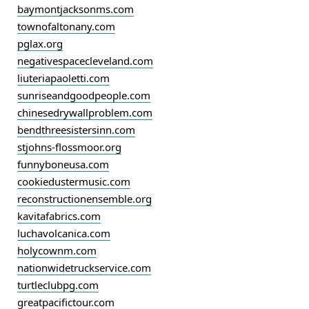
baymontjacksonms.com
townofaltonany.com
pglax.org
negativespacecleveland.com
liuteriapaoletti.com
sunriseandgoodpeople.com
chinesedrywallproblem.com
bendthreesistersinn.com
stjohns-flossmoor.org
funnyboneusa.com
cookiedustermusic.com
reconstructionensemble.org
kavitafabrics.com
luchavolcanica.com
holycownm.com
nationwidetruckservice.com
turtleclubpg.com
greatpacifictour.com