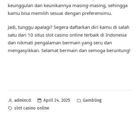
keunggulan dan keunikannya masing-masing, sehingga
kamu bisa memilih sesuai dengan preferensimu.
Jadi, tunggu apalagi? Segera daftarkan diri kamu di salah
satu dari 10 situs slot casino online terbaik di Indonesia
dan nikmati pengalaman bermain yang seru dan
mengasyikkan. Selamat bermain dan semoga beruntung!
Posted
Posted
April 24, 2025
Gambling
admincd
by
in
Tags:
slot casino online