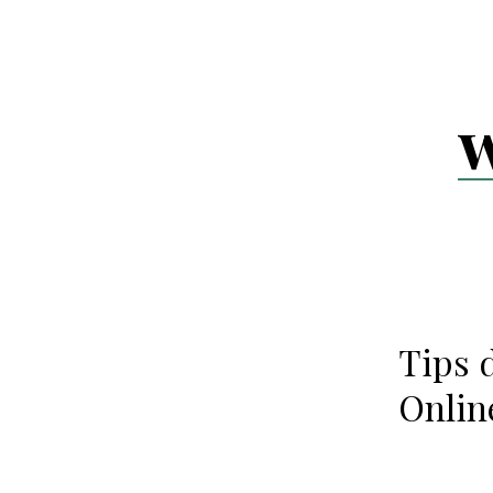
Skip
to
content
Tips 
Onlin