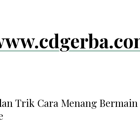
www.cdgerba.co
dan Trik Cara Menang Bermain
e