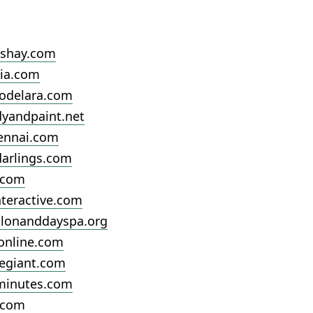
eshay.com
dia.com
codelara.com
dyandpaint.net
hennai.com
arlings.com
.com
nteractive.com
alonanddayspa.org
online.com
regiant.com
minutes.com
.com