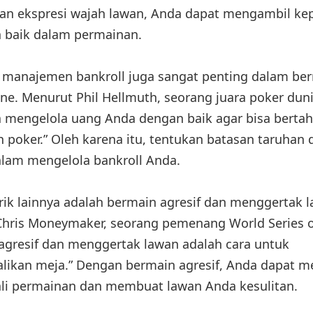
an ekspresi wajah lawan, Anda dapat mengambil ke
h baik dalam permainan.
u, manajemen bankroll juga sangat penting dalam be
ine. Menurut Phil Hellmuth, seorang juara poker duni
a mengelola uang Anda dengan baik agar bisa berta
 poker.” Oleh karena itu, tentukan batasan taruhan 
dalam mengelola bankroll Anda.
trik lainnya adalah bermain agresif dan menggertak 
hris Moneymaker, seorang pemenang World Series o
agresif dan menggertak lawan adalah cara untuk
ikan meja.” Dengan bermain agresif, Anda dapat 
ali permainan dan membuat lawan Anda kesulitan.