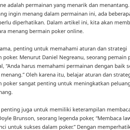
ine adalah permainan yang menarik dan menantang.
ng ingin menang dalam permainan ini, ada beberapa
perlu diperhatikan. Dalam artikel ini, kita akan mem
cara menang bermain poker online.
ama, penting untuk memahami aturan dan strategi
 poker. Menurut Daniel Negreanu, seorang pemain 
al, “Anda harus memahami permainan dengan baik 
 menang.” Oleh karena itu, belajar aturan dan strate
 poker sangat penting untuk meningkatkan peluan
nang.
u, penting juga untuk memiliki keterampilan membac
oyle Brunson, seorang legenda poker, “Membaca la
nci untuk sukses dalam poker.” Dengan memperhati