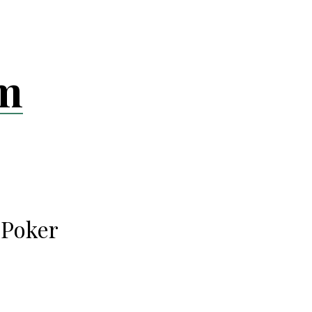
m
 Poker