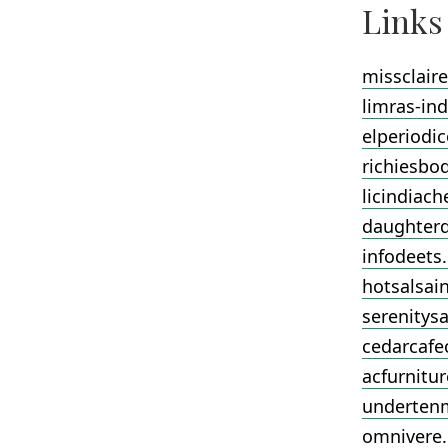
Links
missclair
limras-in
elperiodi
richiesbo
licindiac
daughterd
infodeets
hotsalsai
serenitys
cedarcafe
acfurnitu
underten
omnivere