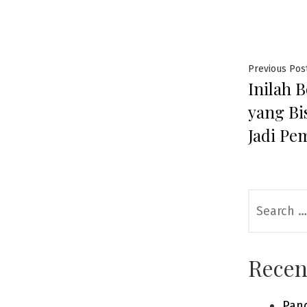
by
Post
Previous Pos
Inilah 
navig
yang B
Jadi P
Search
for:
Recen
Pan