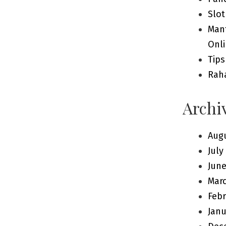
Slot
Man
Onl
Tips
Raha
Archi
Aug
July
June
Mar
Febr
Janu