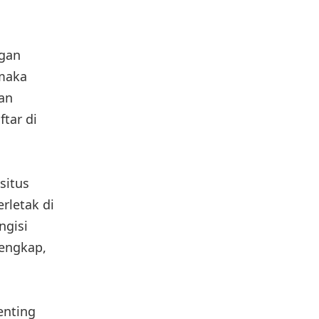
ngan
 maka
kan
tar di
situs
erletak di
ngisi
lengkap,
enting