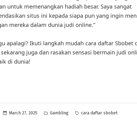
an untuk memenangkan hadiah besar. Saya sangat
dasikan situs ini kepada siapa pun yang ingin me
an mereka dalam dunia judi online.”
ggu apalagi? Ikuti langkah mudah cara daftar Sbobet 
 sekarang juga dan rasakan sensasi bermain judi onl
aik di dunia!
Posted
Tags:
March 27, 2025
Gambling
cara daftar sbobet
in