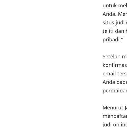
untuk mel
Anda. Men
situs jud
teliti da
pribadi.”
Setelah m
konfirmas
email ter
Anda dapa
permainan
Menurut J
mendaftar
judi onli