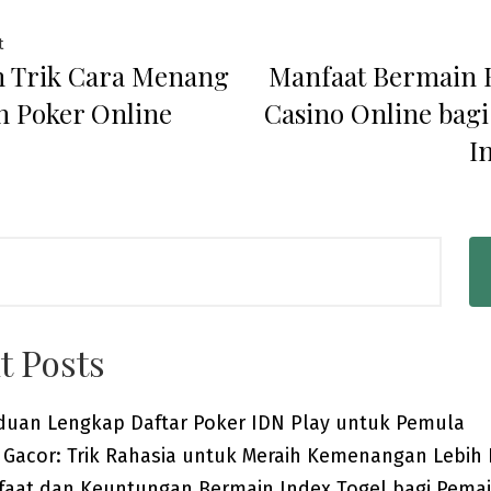
Previous
t
n Trik Cara Menang
Manfaat Bermain 
post:
ation
 Poker Online
Casino Online bag
I
t Posts
duan Lengkap Daftar Poker IDN Play untuk Pemula
 Gacor: Trik Rahasia untuk Meraih Kemenangan Lebih
faat dan Keuntungan Bermain Index Togel bagi Pemai