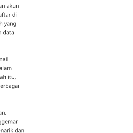
an akun
ftar di
ah yang
n data
mail
dalam
ah itu,
berbagai
an,
nggemar
narik dan