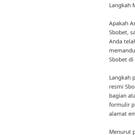
Langkah M
Apakah An
Sbobet, sa
Anda telah
memandu 
Sbobet di
Langkah p
resmi Sbob
bagian at
formulir 
alamat em
Menurut p