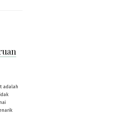
ruan
t adalah
idak
nai
enarik