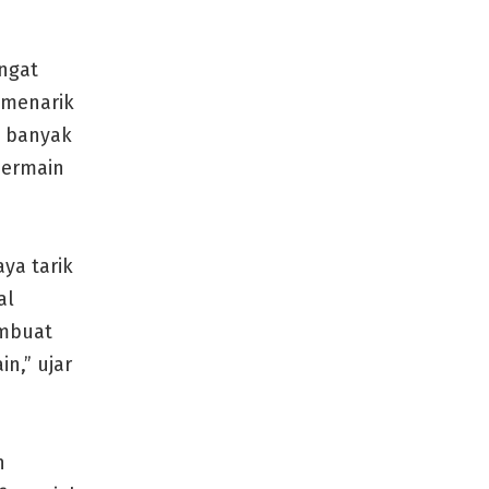
ngat
 menarik
t banyak
bermain
ya tarik
al
embuat
n,” ujar
n