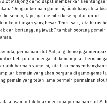
 slot Mahjong demo dapat memberikan keuntungan f
fikan. “Dengan bermain game ini, tidak hanya kita bis
diri sendiri, tapi juga memiliki kesempatan untuk
an keuntungan yang besar. Tentu saja, kita harus b
jak dan bertanggung jawab,” tambah seorang pemain
laman.
 pemula, permainan slot Mahjong demo juga merupak
 untuk belajar dan mengasah kemampuan bermain g
erlatih bermain game ini, kita bisa mengembangkan s
ampilan bermain yang akan berguna di game-game lai
ang pemain yang telah lama bermain permainan slot
ak ada alasan untuk tidak mencoba permainan slot Ma