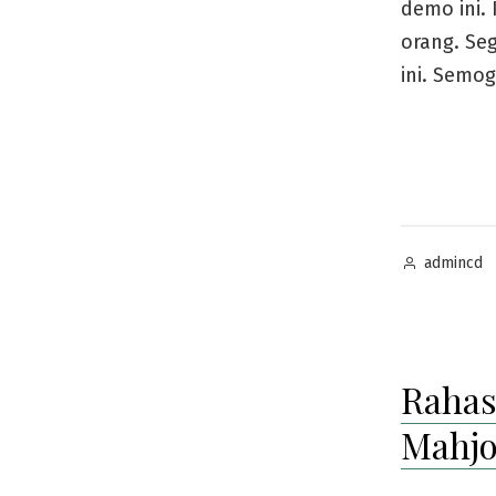
demo ini.
orang. Se
ini. Semo
Posted
admincd
by
Rahas
Mahjo