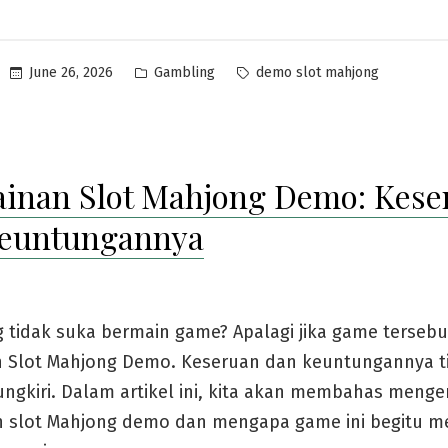
Posted
Tags:
June 26, 2026
Gambling
demo slot mahjong
in
inan Slot Mahjong Demo: Kese
euntungannya
g tidak suka bermain game? Apalagi jika game tersebu
 Slot Mahjong Demo. Keseruan dan keuntungannya t
ungkiri. Dalam artikel ini, kita akan membahas menge
 slot Mahjong demo dan mengapa game ini begitu m