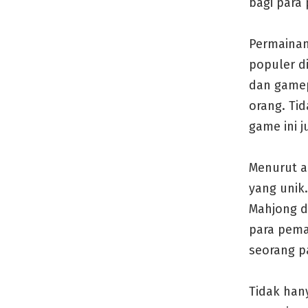
bagi para
Permainan
populer d
dan gamepl
orang. Ti
game ini j
Menurut a
yang unik
Mahjong d
para pema
seorang p
Tidak han