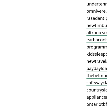
underten
omnivere
rasadanti
newtimbu
altronics
eatbaconh
programm
kidssleep
newtravel
paydaylo
thebelmo
safewaycl
countrysi
appliance
ontariotbf