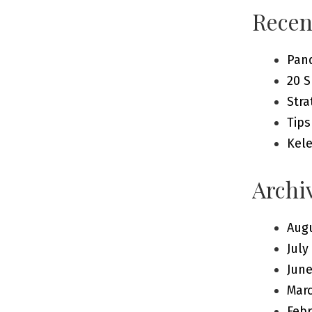
Recen
Pan
20 S
Str
Tips
Kel
Archi
Aug
July
June
Mar
Febr