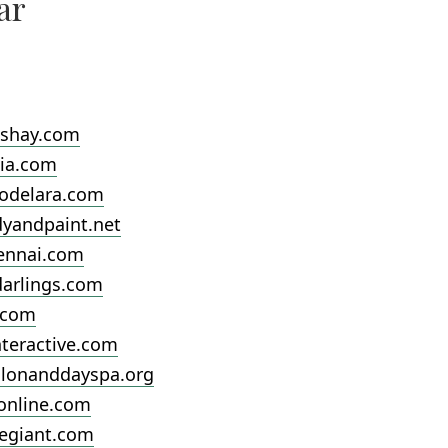
ar
eshay.com
dia.com
codelara.com
dyandpaint.net
hennai.com
arlings.com
.com
nteractive.com
alonanddayspa.org
online.com
regiant.com