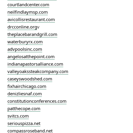
courtlandcenter.com
neilfindlaymsp.com
avicollisrestaurant.com
drcconline.org
v
theplacebarandgrill.com
waterburyrx.com
advpoolsinc.com
angelosatthepoint.com
indianapastorsalliance.com
valleyoakssteakcompany.com
caseyswoodshed.com
fixhairchicago.com
denizliesnaf.com
constitutionconferences.com
patthecope.com
svitcs.com
seriouspizza.net
compassroseband.net