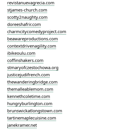
revistanuevagrecia.com
stjames-church.com
scotty2naughty.com
doreeshafrir.com
charmcitycomedyproject.com
beawareproductions.com
contextdrivenagility.com
ibikeoulu.com
coffinshakers.com
stmaryofczestochowa.org
justicejudifrench.com
thewanderingbridge.com
themalleablemom.com
kennethcoletime.com
hungryburlington.com
brunswickatlongstown.com
tartinemaplecuisine.com
janekramer.net