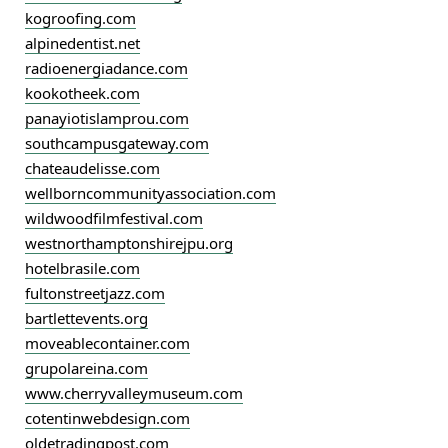
kogroofing.com
alpinedentist.net
radioenergiadance.com
kookotheek.com
panayiotislamprou.com
southcampusgateway.com
chateaudelisse.com
wellborncommunityassociation.com
wildwoodfilmfestival.com
westnorthamptonshirejpu.org
hotelbrasile.com
fultonstreetjazz.com
bartlettevents.org
moveablecontainer.com
grupolareina.com
www.cherryvalleymuseum.com
cotentinwebdesign.com
oldetradingpost.com