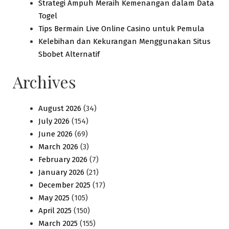
Strategi Ampuh Meraih Kemenangan dalam Data
Togel
Tips Bermain Live Online Casino untuk Pemula
Kelebihan dan Kekurangan Menggunakan Situs
Sbobet Alternatif
Archives
August 2026
(34)
July 2026
(154)
June 2026
(69)
March 2026
(3)
February 2026
(7)
January 2026
(21)
December 2025
(17)
May 2025
(105)
April 2025
(150)
March 2025
(155)