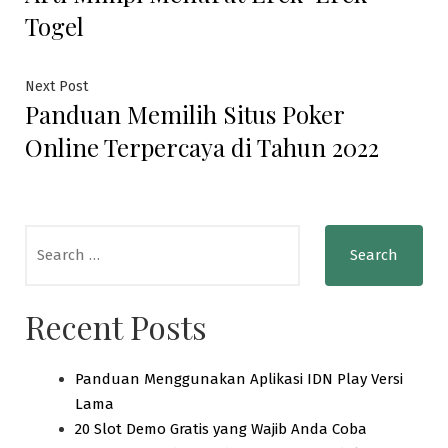
navigation
Togel
Next
Next Post
Panduan Memilih Situs Poker
post:
Online Terpercaya di Tahun 2022
Search
for:
Recent Posts
Panduan Menggunakan Aplikasi IDN Play Versi
Lama
20 Slot Demo Gratis yang Wajib Anda Coba