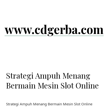
Skip
to
content
www.cdgerba.com
Strategi Ampuh Menang
Bermain Mesin Slot Online
Strategi Ampuh Menang Bermain Mesin Slot Online