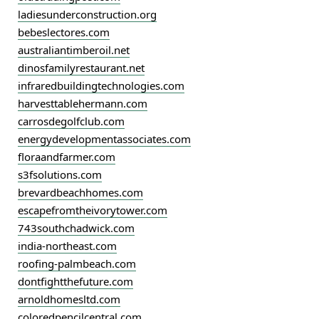
ladiesunderconstruction.org
bebeslectores.com
australiantimberoil.net
dinosfamilyrestaurant.net
infraredbuildingtechnologies.com
harvesttablehermann.com
carrosdegolfclub.com
energydevelopmentassociates.com
floraandfarmer.com
s3fsolutions.com
brevardbeachhomes.com
escapefromtheivorytower.com
743southchadwick.com
india-northeast.com
roofing-palmbeach.com
dontfightthefuture.com
arnoldhomesltd.com
coloredpencilcentral.com