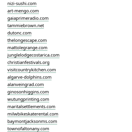
nizi-sushi.com
art-mengo.com
gaiaprimeradio.com
tammiebrown.net
dutonc.com
thelongescape.com
mattolegrange.com
junglelodgecostarica.com
christianfestivals.org
visitcountrykitchen.com
algarve-dolphins.com
alanveingrad.com
ginosonhiggins.com
wutungprinting.com
maritalsettlements.com
milwbikeskaterental.com
baymontjacksonms.com
townofaltonany.com