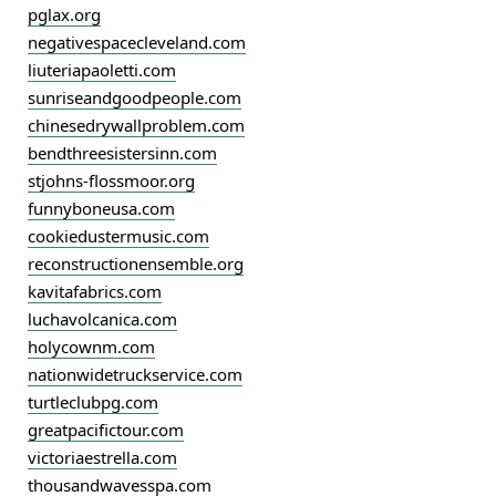
pglax.org
negativespacecleveland.com
liuteriapaoletti.com
sunriseandgoodpeople.com
chinesedrywallproblem.com
bendthreesistersinn.com
stjohns-flossmoor.org
funnyboneusa.com
cookiedustermusic.com
reconstructionensemble.org
kavitafabrics.com
luchavolcanica.com
holycownm.com
nationwidetruckservice.com
turtleclubpg.com
greatpacifictour.com
victoriaestrella.com
thousandwavesspa.com