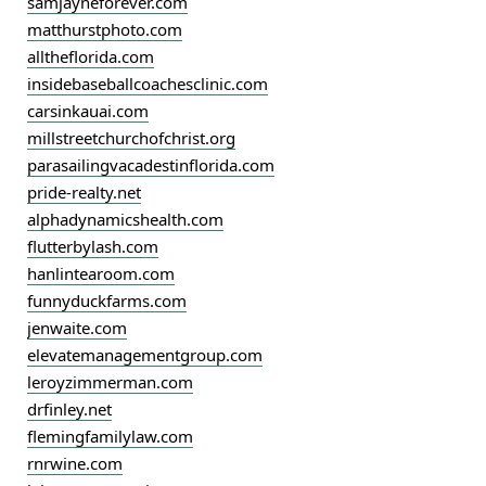
samjayneforever.com
matthurstphoto.com
alltheflorida.com
insidebaseballcoachesclinic.com
carsinkauai.com
millstreetchurchofchrist.org
parasailingvacadestinflorida.com
pride-realty.net
alphadynamicshealth.com
flutterbylash.com
hanlintearoom.com
funnyduckfarms.com
jenwaite.com
elevatemanagementgroup.com
leroyzimmerman.com
drfinley.net
flemingfamilylaw.com
rnrwine.com