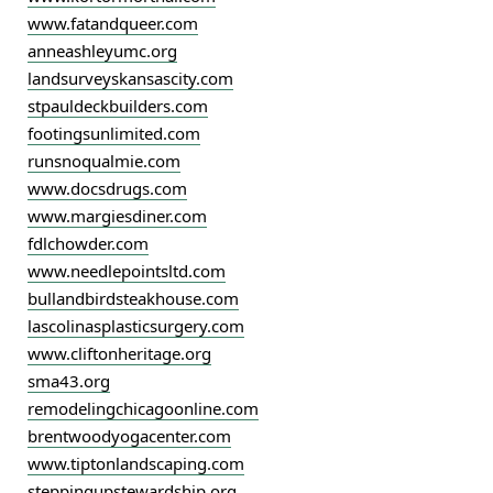
www.fatandqueer.com
anneashleyumc.org
landsurveyskansascity.com
stpauldeckbuilders.com
footingsunlimited.com
runsnoqualmie.com
www.docsdrugs.com
www.margiesdiner.com
fdlchowder.com
www.needlepointsltd.com
bullandbirdsteakhouse.com
lascolinasplasticsurgery.com
www.cliftonheritage.org
sma43.org
remodelingchicagoonline.com
brentwoodyogacenter.com
www.tiptonlandscaping.com
steppingupstewardship.org