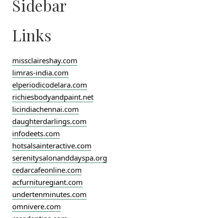
Sidebar
Links
missclaireshay.com
limras-india.com
elperiodicodelara.com
richiesbodyandpaint.net
licindiachennai.com
daughterdarlings.com
infodeets.com
hotsalsainteractive.com
serenitysalonanddayspa.org
cedarcafeonline.com
acfurnituregiant.com
undertenminutes.com
omnivere.com