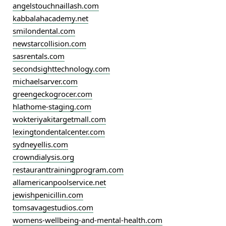
angelstouchnaillash.com
kabbalahacademy.net
smilondental.com
newstarcollision.com
sasrentals.com
secondsighttechnology.com
michaelsarver.com
greengeckogrocer.com
hlathome-staging.com
wokteriyakitargetmall.com
lexingtondentalcenter.com
sydneyellis.com
crowndialysis.org
restauranttrainingprogram.com
allamericanpoolservice.net
jewishpenicillin.com
tomsavagestudios.com
womens-wellbeing-and-mental-health.com