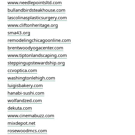
www.needlepointsltd.com
bullandbirdsteakhouse.com
lascolinasplasticsurgery.com
www.cliftonheritage.org
sma43.org
remodelingchicagoonline.com
brentwoodyogacenter.com
www.tiptonlandscaping.com
steppingupstewardship.org
ccvoptica.com
washingtonlehigh.com
luigisbakery.com
hanabi-sushi.com
wolfandzed.com
dekuta.com
www.cinemabuzz.com
mixdepot.net
rosewoodmcs.com