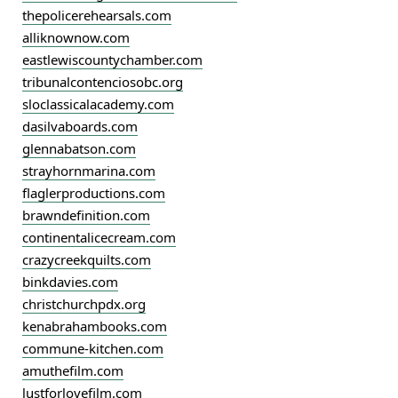
thepolicerehearsals.com
alliknownow.com
eastlewiscountychamber.com
tribunalcontenciosobc.org
sloclassicalacademy.com
dasilvaboards.com
glennabatson.com
strayhornmarina.com
flaglerproductions.com
brawndefinition.com
continentalicecream.com
crazycreekquilts.com
binkdavies.com
christchurchpdx.org
kenabrahambooks.com
commune-kitchen.com
amuthefilm.com
lustforlovefilm.com