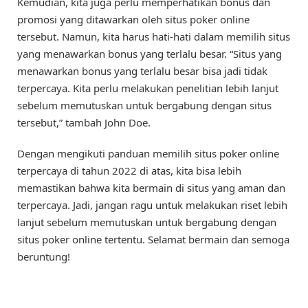
Kemudian, kita juga perlu memperhatikan bonus dan
promosi yang ditawarkan oleh situs poker online
tersebut. Namun, kita harus hati-hati dalam memilih situs
yang menawarkan bonus yang terlalu besar. “Situs yang
menawarkan bonus yang terlalu besar bisa jadi tidak
terpercaya. Kita perlu melakukan penelitian lebih lanjut
sebelum memutuskan untuk bergabung dengan situs
tersebut,” tambah John Doe.
Dengan mengikuti panduan memilih situs poker online
terpercaya di tahun 2022 di atas, kita bisa lebih
memastikan bahwa kita bermain di situs yang aman dan
terpercaya. Jadi, jangan ragu untuk melakukan riset lebih
lanjut sebelum memutuskan untuk bergabung dengan
situs poker online tertentu. Selamat bermain dan semoga
beruntung!