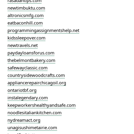
rasadantips.com
newtimbuktu.com
altronicsmfg.com
eatbaconhill.com
programmingassignmentshelp.net
kidssleepover.com
newtravels.net
paydayloansforus.com
thebelmontbakery.com
safewayclassic.com
countrysidewoodcrafts.com
appliancerepairchicagoil.org
ontariotbf.org
instalegendary.com
keepworkershealthyandsafe.com
noodlesitaliankitchen.com
nydreamact.org
unagisushimetairie.com