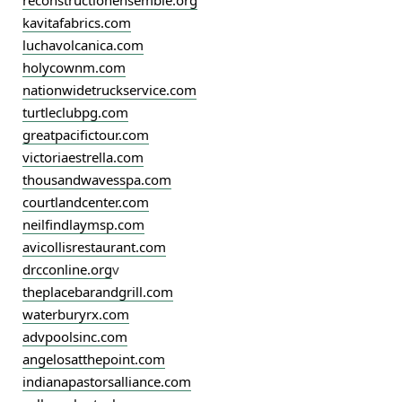
reconstructionensemble.org
kavitafabrics.com
luchavolcanica.com
holycownm.com
nationwidetruckservice.com
turtleclubpg.com
greatpacifictour.com
victoriaestrella.com
thousandwavesspa.com
courtlandcenter.com
neilfindlaymsp.com
avicollisrestaurant.com
drcconline.org
v
theplacebarandgrill.com
waterburyrx.com
advpoolsinc.com
angelosatthepoint.com
indianapastorsalliance.com