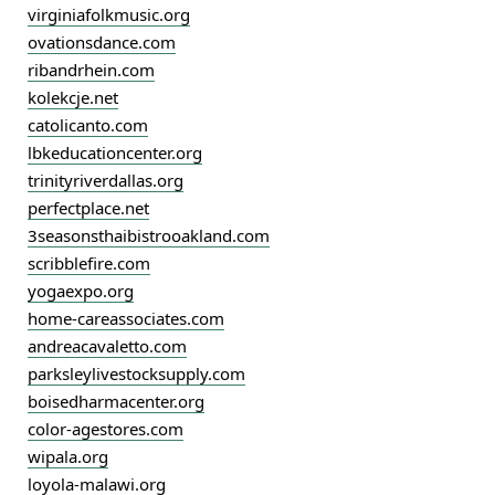
virginiafolkmusic.org
ovationsdance.com
ribandrhein.com
kolekcje.net
catolicanto.com
lbkeducationcenter.org
trinityriverdallas.org
perfectplace.net
3seasonsthaibistrooakland.com
scribblefire.com
yogaexpo.org
home-careassociates.com
andreacavaletto.com
parksleylivestocksupply.com
boisedharmacenter.org
color-agestores.com
wipala.org
loyola-malawi.org