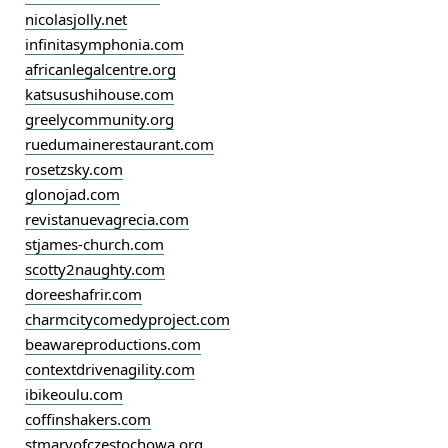
nicolasjolly.net
infinitasymphonia.com
africanlegalcentre.org
katsusushihouse.com
greelycommunity.org
ruedumainerestaurant.com
rosetzsky.com
glonojad.com
revistanuevagrecia.com
stjames-church.com
scotty2naughty.com
doreeshafrir.com
charmcitycomedyproject.com
beawareproductions.com
contextdrivenagility.com
ibikeoulu.com
coffinshakers.com
stmaryofczestochowa.org