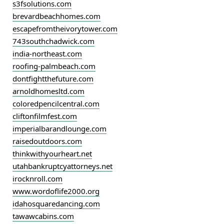
s3fsolutions.com
brevardbeachhomes.com
escapefromtheivorytower.com
743southchadwick.com
india-northeast.com
roofing-palmbeach.com
dontfightthefuture.com
arnoldhomesltd.com
coloredpencilcentral.com
cliftonfilmfest.com
imperialbarandlounge.com
raisedoutdoors.com
thinkwithyourheart.net
utahbankruptcyattorneys.net
irocknroll.com
www.wordoflife2000.org
idahosquaredancing.com
tawawcabins.com