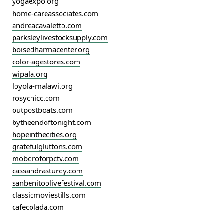
yogaexpo.org
home-careassociates.com
andreacavaletto.com
parksleylivestocksupply.com
boisedharmacenter.org
color-agestores.com
wipala.org
loyola-malawi.org
rosychicc.com
outpostboats.com
bytheendoftonight.com
hopeinthecities.org
gratefulgluttons.com
mobdroforpctv.com
cassandrasturdy.com
sanbenitoolivefestival.com
classicmoviestills.com
cafecolada.com