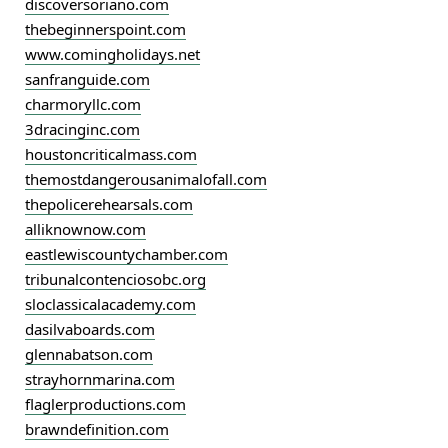
discoversoriano.com
thebeginnerspoint.com
www.comingholidays.net
sanfranguide.com
charmoryllc.com
3dracinginc.com
houstoncriticalmass.com
themostdangerousanimalofall.com
thepolicerehearsals.com
alliknownow.com
eastlewiscountychamber.com
tribunalcontenciosobc.org
sloclassicalacademy.com
dasilvaboards.com
glennabatson.com
strayhornmarina.com
flaglerproductions.com
brawndefinition.com