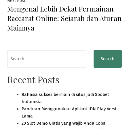
Next
Next Post
Mengenal Lebih Dekat Permainan
post:
Baccarat Online: Sejarah dan Aturan
Mainnya
Search
for:
Recent Posts
Rahasia sukses bermain di situs judi Sbobet
Indonesia
Panduan Menggunakan Aplikasi IDN Play Versi
Lama
20 Slot Demo Gratis yang Wajib Anda Coba