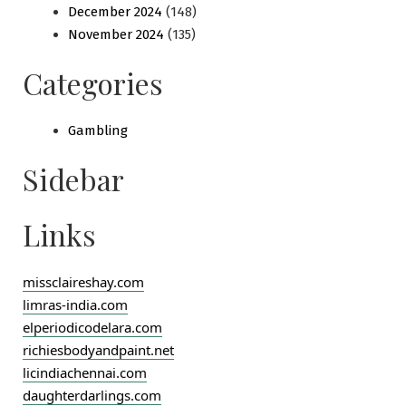
December 2024
(148)
November 2024
(135)
Categories
Gambling
Sidebar
Links
missclaireshay.com
limras-india.com
elperiodicodelara.com
richiesbodyandpaint.net
licindiachennai.com
daughterdarlings.com