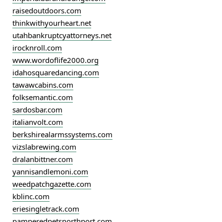
raisedoutdoors.com
thinkwithyourheart.net
utahbankruptcyattorneys.net
irocknroll.com
www.wordoflife2000.org
idahosquaredancing.com
tawawcabins.com
folksemantic.com
sardosbar.com
italianvolt.com
berkshirealarmssystems.com
vizslabrewing.com
dralanbittner.com
yannisandlemoni.com
weedpatchgazette.com
kblinc.com
eriesingletrack.com
pamperedpetsnorthport.com