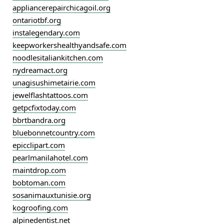
appliancerepairchicagoil.org
ontariotbf.org
instalegendary.com
keepworkershealthyandsafe.com
noodlesitaliankitchen.com
nydreamact.org
unagisushimetairie.com
jewelflashtattoos.com
getpcfixtoday.com
bbrtbandra.org
bluebonnetcountry.com
epicclipart.com
pearlmanilahotel.com
maintdrop.com
bobtoman.com
sosanimauxtunisie.org
kogroofing.com
alpinedentist.net