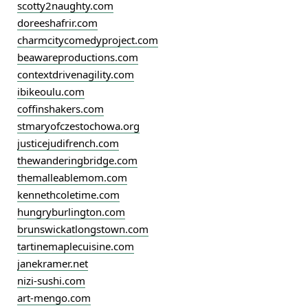
scotty2naughty.com
doreeshafrir.com
charmcitycomedyproject.com
beawareproductions.com
contextdrivenagility.com
ibikeoulu.com
coffinshakers.com
stmaryofczestochowa.org
justicejudifrench.com
thewanderingbridge.com
themalleablemom.com
kennethcoletime.com
hungryburlington.com
brunswickatlongstown.com
tartinemaplecuisine.com
janekramer.net
nizi-sushi.com
art-mengo.com