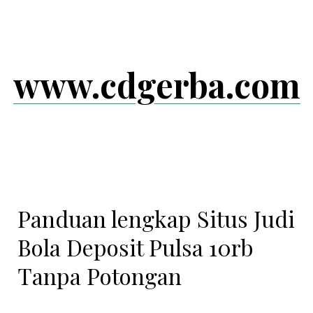
Skip
to
content
www.cdgerba.com
Panduan lengkap Situs Judi
Bola Deposit Pulsa 10rb
Tanpa Potongan