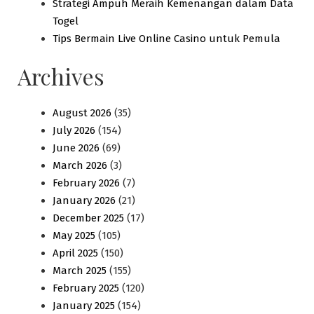
Strategi Ampuh Meraih Kemenangan dalam Data
Togel
Tips Bermain Live Online Casino untuk Pemula
Archives
August 2026
(35)
July 2026
(154)
June 2026
(69)
March 2026
(3)
February 2026
(7)
January 2026
(21)
December 2025
(17)
May 2025
(105)
April 2025
(150)
March 2025
(155)
February 2025
(120)
January 2025
(154)