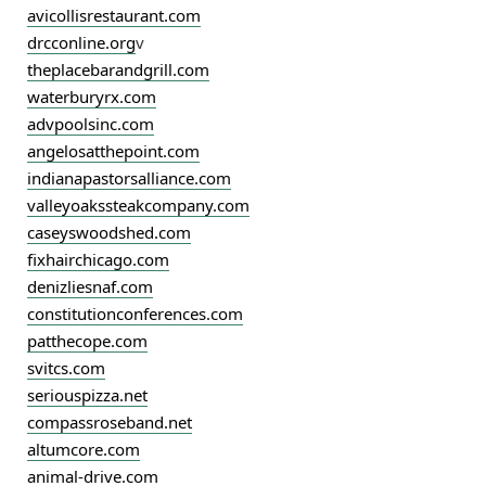
avicollisrestaurant.com
drcconline.org
v
theplacebarandgrill.com
waterburyrx.com
advpoolsinc.com
angelosatthepoint.com
indianapastorsalliance.com
valleyoakssteakcompany.com
caseyswoodshed.com
fixhairchicago.com
denizliesnaf.com
constitutionconferences.com
patthecope.com
svitcs.com
seriouspizza.net
compassroseband.net
altumcore.com
animal-drive.com