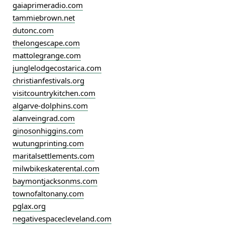
gaiaprimeradio.com
tammiebrown.net
dutonc.com
thelongescape.com
mattolegrange.com
junglelodgecostarica.com
christianfestivals.org
visitcountrykitchen.com
algarve-dolphins.com
alanveingrad.com
ginosonhiggins.com
wutungprinting.com
maritalsettlements.com
milwbikeskaterental.com
baymontjacksonms.com
townofaltonany.com
pglax.org
negativespacecleveland.com