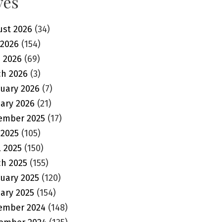
ves
ust 2026
(34)
 2026
(154)
 2026
(69)
ch 2026
(3)
uary 2026
(7)
ary 2026
(21)
ember 2025
(17)
 2025
(105)
l 2025
(150)
ch 2025
(155)
uary 2025
(120)
ary 2025
(154)
ember 2024
(148)