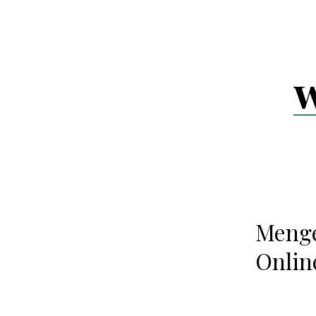
Skip
to
content
Menge
Onlin