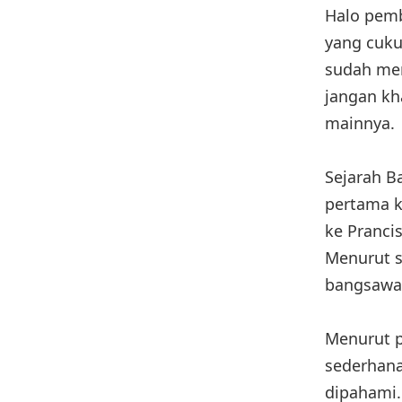
Halo pemb
yang cukup
sudah men
jangan kh
mainnya.
Sejarah B
pertama k
ke Pranci
Menurut s
bangsawan
Menurut p
sederhan
dipahami.