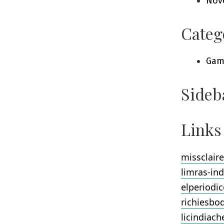
Nov
Categ
Gam
Sideb
Links
missclair
limras-in
elperiodi
richiesbo
licindiac