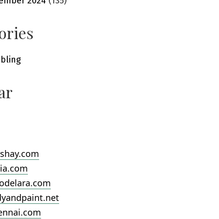
ember 2024
(135)
ories
bling
ar
eshay.com
dia.com
codelara.com
dyandpaint.net
hennai.com