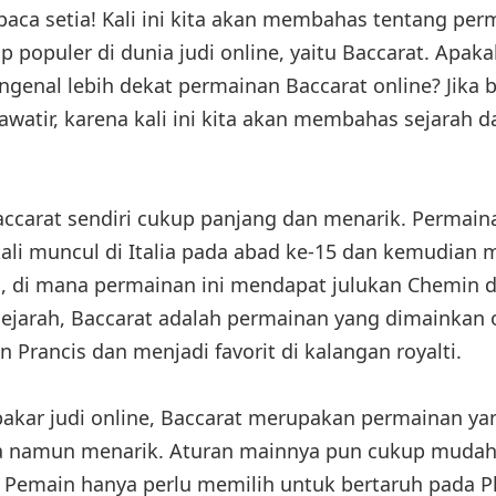
aca setia! Kali ini kita akan membahas tentang per
 populer di dunia judi online, yaitu Baccarat. Apaka
genal lebih dekat permainan Baccarat online? Jika 
awatir, karena kali ini kita akan membahas sejarah d
accarat sendiri cukup panjang dan menarik. Permaina
ali muncul di Italia pada abad ke-15 dan kemudian
s, di mana permainan ini mendapat julukan Chemin de
ejarah, Baccarat adalah permainan yang dimainkan 
 Prancis dan menjadi favorit di kalangan royalti.
akar judi online, Baccarat merupakan permainan ya
a namun menarik. Aturan mainnya pun cukup muda
 Pemain hanya perlu memilih untuk bertaruh pada Pl