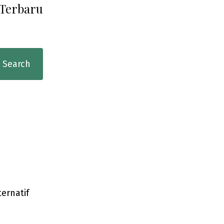
Terbaru
ernatif