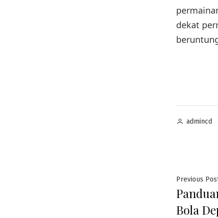
permainan
dekat per
beruntung
Posted
admincd
by
Post
Previous Pos
Panduan
navig
Bola De