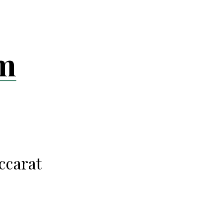
m
ccarat