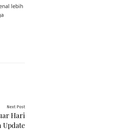
nal lebih
ga
Next
Next Post
uar Hari
post:
n Update