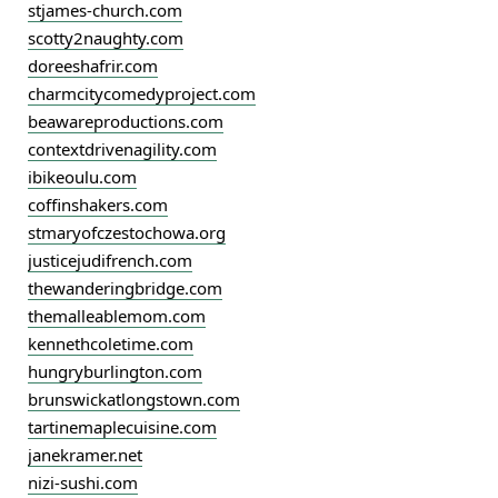
stjames-church.com
scotty2naughty.com
doreeshafrir.com
charmcitycomedyproject.com
beawareproductions.com
contextdrivenagility.com
ibikeoulu.com
coffinshakers.com
stmaryofczestochowa.org
justicejudifrench.com
thewanderingbridge.com
themalleablemom.com
kennethcoletime.com
hungryburlington.com
brunswickatlongstown.com
tartinemaplecuisine.com
janekramer.net
nizi-sushi.com