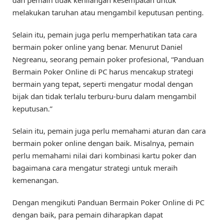
melakukan taruhan atau mengambil keputusan penting.
Selain itu, pemain juga perlu memperhatikan tata cara
bermain poker online yang benar. Menurut Daniel
Negreanu, seorang pemain poker profesional, “Panduan
Bermain Poker Online di PC harus mencakup strategi
bermain yang tepat, seperti mengatur modal dengan
bijak dan tidak terlalu terburu-buru dalam mengambil
keputusan.”
Selain itu, pemain juga perlu memahami aturan dan cara
bermain poker online dengan baik. Misalnya, pemain
perlu memahami nilai dari kombinasi kartu poker dan
bagaimana cara mengatur strategi untuk meraih
kemenangan.
Dengan mengikuti Panduan Bermain Poker Online di PC
dengan baik, para pemain diharapkan dapat