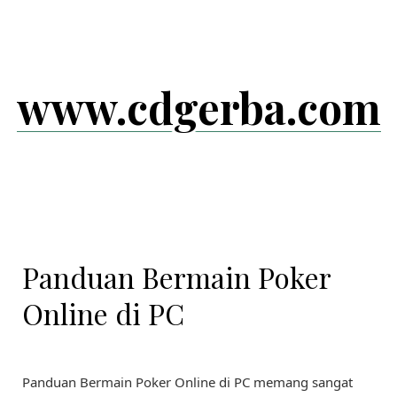
Skip
to
content
www.cdgerba.com
Panduan Bermain Poker
Online di PC
Panduan Bermain Poker Online di PC memang sangat