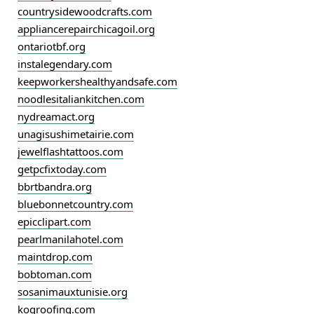
countrysidewoodcrafts.com
appliancerepairchicagoil.org
ontariotbf.org
instalegendary.com
keepworkershealthyandsafe.com
noodlesitaliankitchen.com
nydreamact.org
unagisushimetairie.com
jewelflashtattoos.com
getpcfixtoday.com
bbrtbandra.org
bluebonnetcountry.com
epicclipart.com
pearlmanilahotel.com
maintdrop.com
bobtoman.com
sosanimauxtunisie.org
kogroofing.com