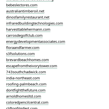
bebeslectores.com
australiantimberoil.net
dinosfamilyrestaurant.net
infraredbuildingtechnologies.com
harvesttablehermann.com
carrosdegolfclub.com
energydevelopmentassociates.com
floraandfarmer.com
s3fsolutions.com
brevardbeachhomes.com
escapefromtheivorytower.com
743southchadwick.com
india-northeast.com
roofing-palmbeach.com
dontfightthefuture.com
arnoldhomesltd.com
coloredpencilcentral.com
cliftonfilmfest.com