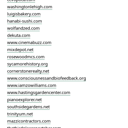
washingtonlehigh.com
luigisbakery.com
hanabi-sushi.com
wolfandzed.com
dekuta.com
www.cinemabuzz.com
mixdepot.net
rosewoodmcs.com
sycamorehistory.org
cornerstonerealty.net
www.consciousnessandbiofeedback.org
www.iamzowilliams.com
www.hastingsgardencenter.com
pianoexplorer.net
southsidegardens.net
trinityum.net
mazzicontractors.com
thethirdplacesportsbar.com