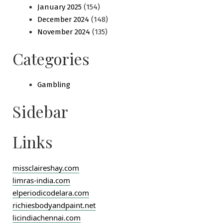
January 2025
(154)
December 2024
(148)
November 2024
(135)
Categories
Gambling
Sidebar
Links
missclaireshay.com
limras-india.com
elperiodicodelara.com
richiesbodyandpaint.net
licindiachennai.com