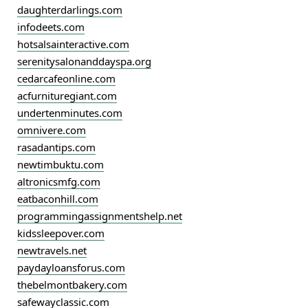
daughterdarlings.com
infodeets.com
hotsalsainteractive.com
serenitysalonanddayspa.org
cedarcafeonline.com
acfurnituregiant.com
undertenminutes.com
omnivere.com
rasadantips.com
newtimbuktu.com
altronicsmfg.com
eatbaconhill.com
programmingassignmentshelp.net
kidssleepover.com
newtravels.net
paydayloansforus.com
thebelmontbakery.com
safewayclassic.com