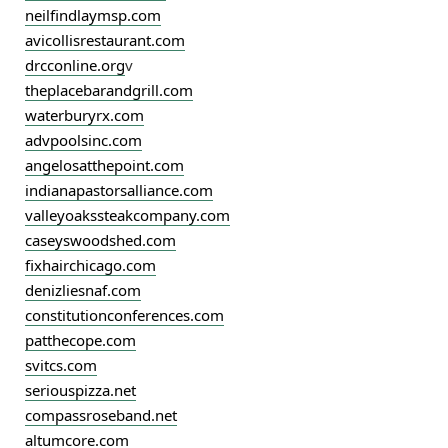
neilfindlaymsp.com
avicollisrestaurant.com
drcconline.org
v
theplacebarandgrill.com
waterburyrx.com
advpoolsinc.com
angelosatthepoint.com
indianapastorsalliance.com
valleyoakssteakcompany.com
caseyswoodshed.com
fixhairchicago.com
denizliesnaf.com
constitutionconferences.com
patthecope.com
svitcs.com
seriouspizza.net
compassroseband.net
altumcore.com