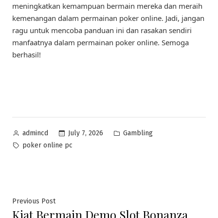
meningkatkan kemampuan bermain mereka dan meraih
kemenangan dalam permainan poker online. Jadi, jangan
ragu untuk mencoba panduan ini dan rasakan sendiri
manfaatnya dalam permainan poker online. Semoga
berhasil!
Posted
Posted
July 7, 2026
Gambling
admincd
by
in
Tags:
poker online pc
Post
Previous
Previous Post
Kiat Bermain Demo Slot Bonanza
post: