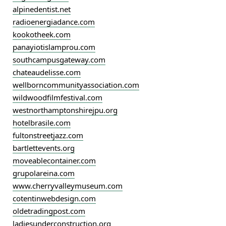
alpinedentist.net
radioenergiadance.com
kookotheek.com
panayiotislamprou.com
southcampusgateway.com
chateaudelisse.com
wellborncommunityassociation.com
wildwoodfilmfestival.com
westnorthamptonshirejpu.org
hotelbrasile.com
fultonstreetjazz.com
bartlettevents.org
moveablecontainer.com
grupolareina.com
www.cherryvalleymuseum.com
cotentinwebdesign.com
oldetradingpost.com
ladiesunderconstruction.org