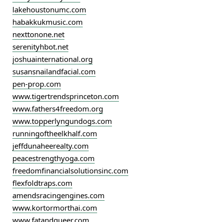
lakehoustonumc.com
habakkukmusic.com
nexttonone.net
serenityhbot.net
joshuainternational.org
susansnailandfacial.com
pen-prop.com
www.tigertrendsprinceton.com
www.fathers4freedom.org
www.topperlyngundogs.com
runningoftheelkhalf.com
jeffdunaheerealty.com
peacestrengthyoga.com
freedomfinancialsolutionsinc.com
flexfoldtraps.com
amendsracingengines.com
www.kortormorthai.com
www.fatandqueer.com