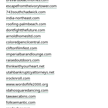
escapefromtheivorytower.com
743southchadwick.com
india-northeast.com
roofing-palmbeach.com
dontfightthefuture.com
arnoldhomesltd.com
coloredpencilcentral.com
cliftonfilmfest.com
imperialbarandlounge.com
raisedoutdoors.com
thinkwithyourheart.net
utahbankruptcyattorneys.net
irocknroll.com
www.wordoflife2000.org
idahosquaredancing.com
tawawcabins.com
folksemantic.com