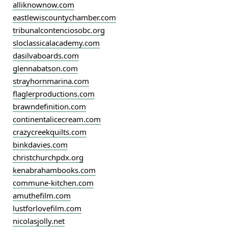
alliknownow.com
eastlewiscountychamber.com
tribunalcontenciosobc.org
sloclassicalacademy.com
dasilvaboards.com
glennabatson.com
strayhornmarina.com
flaglerproductions.com
brawndefinition.com
continentalicecream.com
crazycreekquilts.com
binkdavies.com
christchurchpdx.org
kenabrahambooks.com
commune-kitchen.com
amuthefilm.com
lustforlovefilm.com
nicolasjolly.net