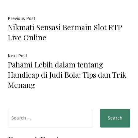
Post
Previous
Previous Post
Nikmati Sensasi Bermain Slot RTP
post:
navigation
Live Online
Next
Next Post
Pahami Lebih dalam tentang
post:
Handicap di Judi Bola: Tips dan Trik
Menang
Search
for: