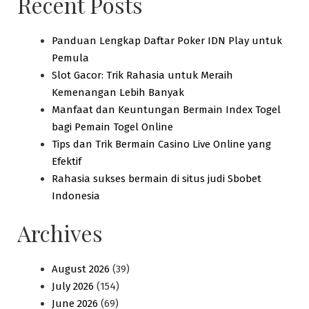
Recent Posts
Panduan Lengkap Daftar Poker IDN Play untuk
Pemula
Slot Gacor: Trik Rahasia untuk Meraih
Kemenangan Lebih Banyak
Manfaat dan Keuntungan Bermain Index Togel
bagi Pemain Togel Online
Tips dan Trik Bermain Casino Live Online yang
Efektif
Rahasia sukses bermain di situs judi Sbobet
Indonesia
Archives
August 2026
(39)
July 2026
(154)
June 2026
(69)