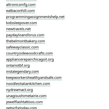
altronicsmfg.com
eatbaconhill.com
programmingassignmentshelp.net
kidssleepover.com
newtravels.net
paydayloansforus.com
thebelmontbakery.com
safewayclassic.com
countrysidewoodcrafts.com
appliancerepairchicagoil.org
ontariotbf.org
instalegendary.com
keepworkershealthyandsafe.com
noodlesitaliankitchen.com
nydreamact.org
unagisushimetairie.com
jewelflashtattoos.com
getpcfixtoday.com