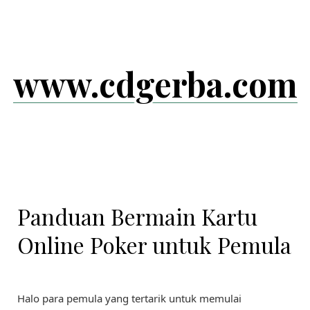
Skip
to
content
www.cdgerba.com
Panduan Bermain Kartu
Online Poker untuk Pemula
Halo para pemula yang tertarik untuk memulai