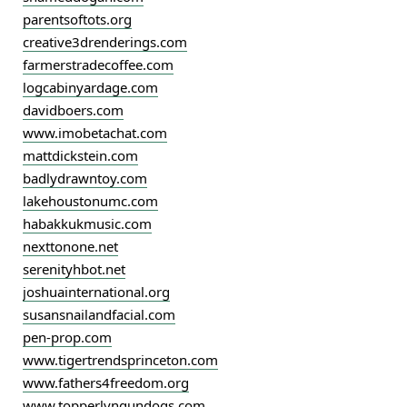
parentsoftots.org
creative3drenderings.com
farmerstradecoffee.com
logcabinyardage.com
davidboers.com
www.imobetachat.com
mattdickstein.com
badlydrawntoy.com
lakehoustonumc.com
habakkukmusic.com
nexttonone.net
serenityhbot.net
joshuainternational.org
susansnailandfacial.com
pen-prop.com
www.tigertrendsprinceton.com
www.fathers4freedom.org
www.topperlyngundogs.com