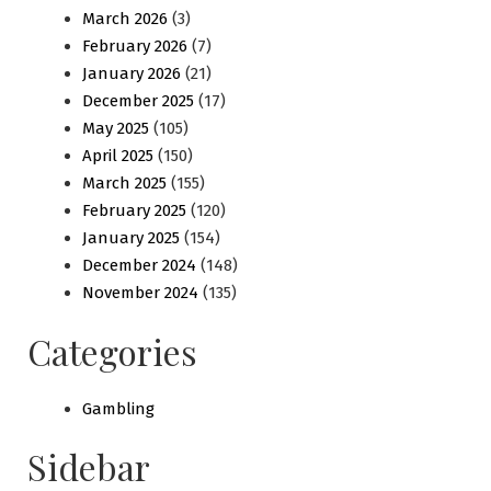
March 2026
(3)
February 2026
(7)
January 2026
(21)
December 2025
(17)
May 2025
(105)
April 2025
(150)
March 2025
(155)
February 2025
(120)
January 2025
(154)
December 2024
(148)
November 2024
(135)
Categories
Gambling
Sidebar