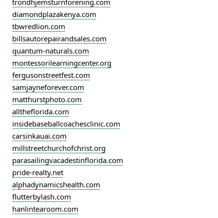
trondhjemsturnforening.com
diamondplazakenya.com
tbwredlion.com
billsautorepairandsales.com
quantum-naturals.com
montessorilearningcenter.org
fergusonstreetfest.com
samjayneforever.com
matthurstphoto.com
alltheflorida.com
insidebaseballcoachesclinic.com
carsinkauai.com
millstreetchurchofchrist.org
parasailingvacadestinflorida.com
pride-realty.net
alphadynamicshealth.com
flutterbylash.com
hanlintearoom.com