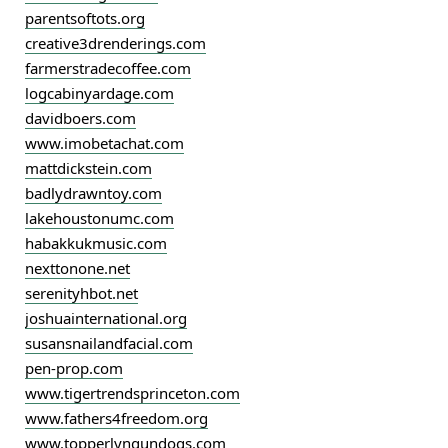
parentsoftots.org
creative3drenderings.com
farmerstradecoffee.com
logcabinyardage.com
davidboers.com
www.imobetachat.com
mattdickstein.com
badlydrawntoy.com
lakehoustonumc.com
habakkukmusic.com
nexttonone.net
serenityhbot.net
joshuainternational.org
susansnailandfacial.com
pen-prop.com
www.tigertrendsprinceton.com
www.fathers4freedom.org
www.topperlyngundogs.com