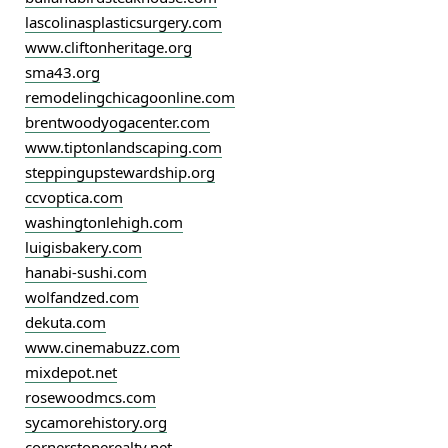
lascolinasplasticsurgery.com
www.cliftonheritage.org
sma43.org
remodelingchicagoonline.com
brentwoodyogacenter.com
www.tiptonlandscaping.com
steppingupstewardship.org
ccvoptica.com
washingtonlehigh.com
luigisbakery.com
hanabi-sushi.com
wolfandzed.com
dekuta.com
www.cinemabuzz.com
mixdepot.net
rosewoodmcs.com
sycamorehistory.org
cornerstonerealty.net