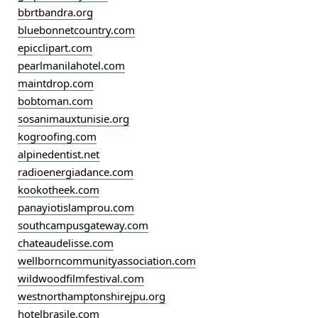
bbrtbandra.org
bluebonnetcountry.com
epicclipart.com
pearlmanilahotel.com
maintdrop.com
bobtoman.com
sosanimauxtunisie.org
kogroofing.com
alpinedentist.net
radioenergiadance.com
kookotheek.com
panayiotislamprou.com
southcampusgateway.com
chateaudelisse.com
wellborncommunityassociation.com
wildwoodfilmfestival.com
westnorthamptonshirejpu.org
hotelbrasile.com