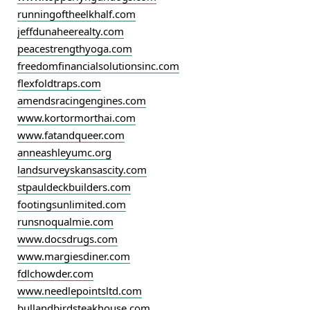
runningoftheelkhalf.com
jeffdunaheerealty.com
peacestrengthyoga.com
freedomfinancialsolutionsinc.com
flexfoldtraps.com
amendsracingengines.com
www.kortormorthai.com
www.fatandqueer.com
anneashleyumc.org
landsurveyskansascity.com
stpauldeckbuilders.com
footingsunlimited.com
runsnoqualmie.com
www.docsdrugs.com
www.margiesdiner.com
fdlchowder.com
www.needlepointsltd.com
bullandbirdsteakhouse.com