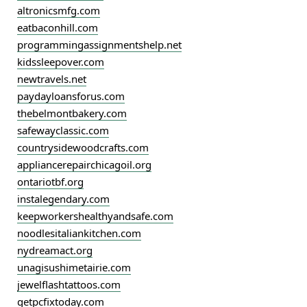
altronicsmfg.com
eatbaconhill.com
programmingassignmentshelp.net
kidssleepover.com
newtravels.net
paydayloansforus.com
thebelmontbakery.com
safewayclassic.com
countrysidewoodcrafts.com
appliancerepairchicagoil.org
ontariotbf.org
instalegendary.com
keepworkershealthyandsafe.com
noodlesitaliankitchen.com
nydreamact.org
unagisushimetairie.com
jewelflashtattoos.com
getpcfixtoday.com