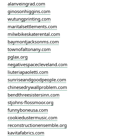
alanveingrad.com
ginosonhiggins.com
wutungprinting.com
maritalsettlements.com
milwbikeskaterental.com
baymontjacksonms.com
townofaltonany.com
pglax.org
negativespacecleveland.com
liuteriapaoletti.com
sunriseandgoodpeople.com
chinesedrywallproblem.com
bendthreesistersinn.com
stjohns-flossmoor.org
funnyboneusa.com
cookiedustermusic.com
reconstructionensemble.org
kavitafabrics.com