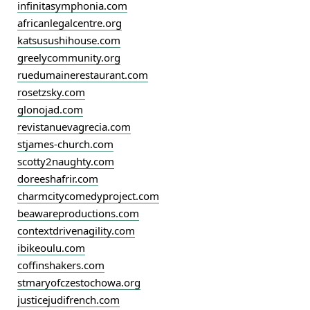
infinitasymphonia.com
africanlegalcentre.org
katsusushihouse.com
greelycommunity.org
ruedumainerestaurant.com
rosetzsky.com
glonojad.com
revistanuevagrecia.com
stjames-church.com
scotty2naughty.com
doreeshafrir.com
charmcitycomedyproject.com
beawareproductions.com
contextdrivenagility.com
ibikeoulu.com
coffinshakers.com
stmaryofczestochowa.org
justicejudifrench.com