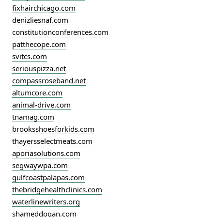
fixhairchicago.com
denizliesnaf.com
constitutionconferences.com
patthecope.com
svitcs.com
seriouspizza.net
compassroseband.net
altumcore.com
animal-drive.com
tnamag.com
brooksshoesforkids.com
thayersselectmeats.com
aporiasolutions.com
segwaywpa.com
gulfcoastpalapas.com
thebridgehealthclinics.com
waterlinewriters.org
shameddogan.com