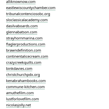
alliknownow.com
eastlewiscountychamber.com
tribunalcontenciosobc.org
sloclassicalacademy.com
dasilvaboards.com
glennabatson.com
strayhornmarina.com
flaglerproductions.com
brawndefinition.com
continentalicecream.com
crazycreekquilts.com
binkdavies.com
christchurchpdx.org
kenabrahambooks.com
commune-kitchen.com
amuthefilm.com
lustforlovefilm.com
nicolasjolly.net