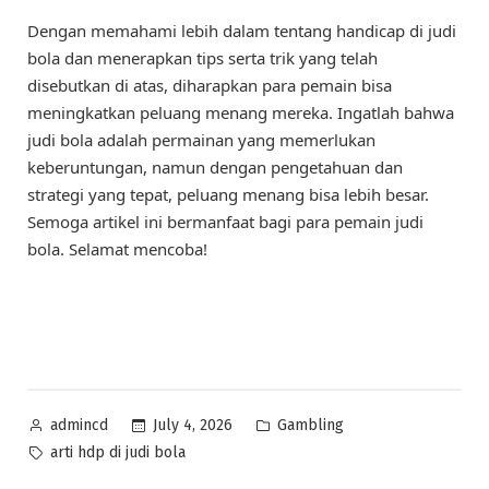
Dengan memahami lebih dalam tentang handicap di judi
bola dan menerapkan tips serta trik yang telah
disebutkan di atas, diharapkan para pemain bisa
meningkatkan peluang menang mereka. Ingatlah bahwa
judi bola adalah permainan yang memerlukan
keberuntungan, namun dengan pengetahuan dan
strategi yang tepat, peluang menang bisa lebih besar.
Semoga artikel ini bermanfaat bagi para pemain judi
bola. Selamat mencoba!
Posted
Posted
July 4, 2026
Gambling
admincd
by
in
Tags:
arti hdp di judi bola