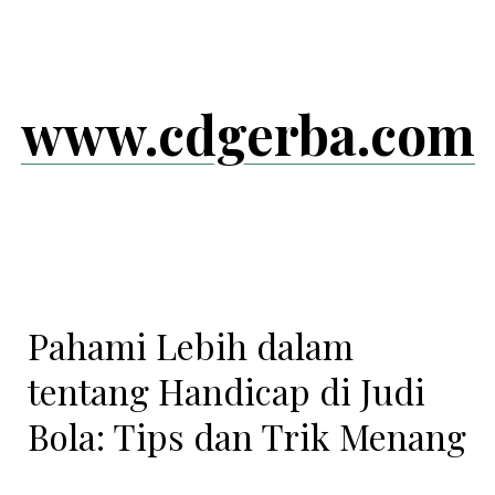
Skip
to
content
www.cdgerba.com
Pahami Lebih dalam
tentang Handicap di Judi
Bola: Tips dan Trik Menang