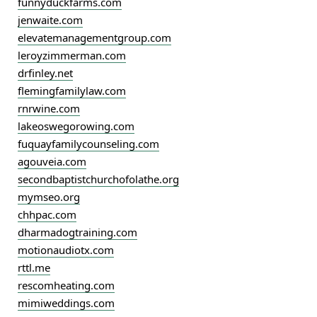
funnyduckfarms.com
jenwaite.com
elevatemanagementgroup.com
leroyzimmerman.com
drfinley.net
flemingfamilylaw.com
rnrwine.com
lakeoswegorowing.com
fuquayfamilycounseling.com
agouveia.com
secondbaptistchurchofolathe.org
mymseo.org
chhpac.com
dharmadogtraining.com
motionaudiotx.com
rttl.me
rescomheating.com
mimiweddings.com