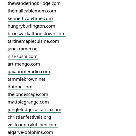
thewanderingbridge.com
themalleablemom.com
kennethcoletime.com
hungryburlington.com
brunswickatlongstown.com
tartinemaplecuisine.com
janekramer.net
nizi-sushi.com
art-mengo.com
gaiaprimeradio.com
tammiebrown.net
dutonc.com
thelongescape.com
mattolegrange.com
junglelodgecostarica.com
christianfestivals.org
visitcountrykitchen.com
algarve-dolphins.com