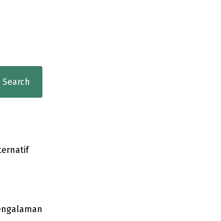
ernatif
Pengalaman