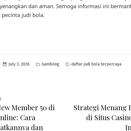
yenangkan dan aman. Semoga informasi ini bermanf
pecinta judi bola.
Posted
Tags:
July 3, 2026
Gambling
daftar judi bola terpercaya
in
Previous
t
New Member 50 di
Strategi Menang 
post:
ation
nline: Cara
di Situs Casin
atkannya dan
I