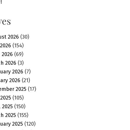
!
ves
ust 2026
(30)
 2026
(154)
 2026
(69)
ch 2026
(3)
uary 2026
(7)
ary 2026
(21)
ember 2025
(17)
 2025
(105)
l 2025
(150)
ch 2025
(155)
uary 2025
(120)