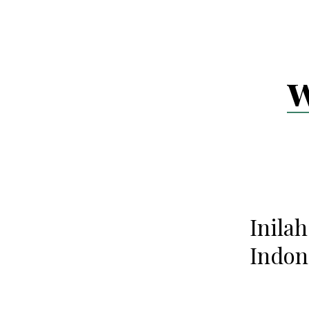
Skip
to
content
Inilah
Indon