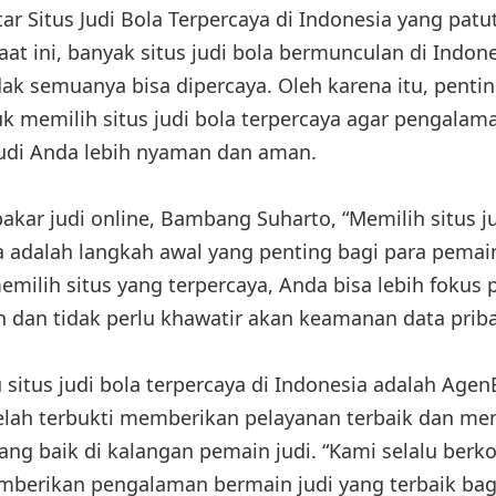
tar Situs Judi Bola Terpercaya di Indonesia yang pat
aat ini, banyak situs judi bola bermunculan di Indone
ak semuanya bisa dipercaya. Oleh karena itu, pentin
k memilih situs judi bola terpercaya agar pengalam
udi Anda lebih nyaman dan aman.
akar judi online, Bambang Suharto, “Memilih situs ju
a adalah langkah awal yang penting bagi para pemain
milih situs yang terpercaya, Anda bisa lebih fokus 
 dan tidak perlu khawatir akan keamanan data priba
 situs judi bola terpercaya di Indonesia adalah Agen
 telah terbukti memberikan pelayanan terbaik dan mem
yang baik di kalangan pemain judi. “Kami selalu ber
berikan pengalaman bermain judi yang terbaik bag