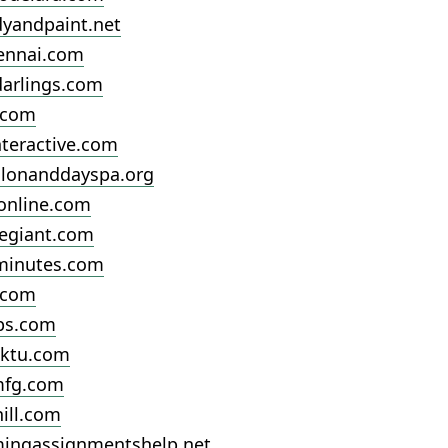
dyandpaint.net
hennai.com
arlings.com
.com
nteractive.com
alonanddayspa.org
online.com
regiant.com
minutes.com
.com
ps.com
ktu.com
mfg.com
ill.com
ingassignmentshelp.net