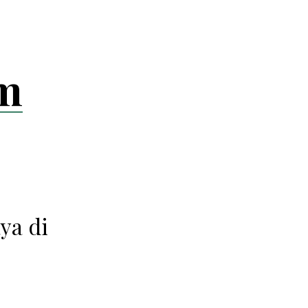
m
ya di