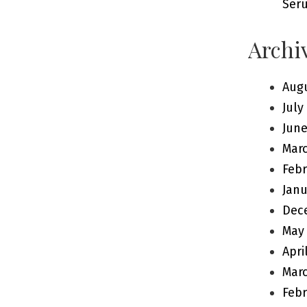
Seru
Archi
Aug
July
June
Mar
Febr
Janu
Dec
May
Apri
Mar
Febr