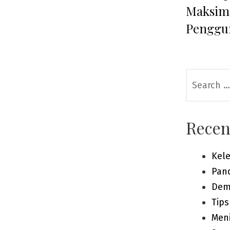
Maksim
Penggu
Search
for:
Recen
Kel
Pan
Dem
Tips
Meni