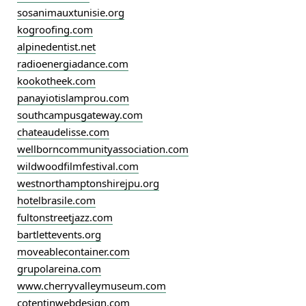
sosanimauxtunisie.org
kogroofing.com
alpinedentist.net
radioenergiadance.com
kookotheek.com
panayiotislamprou.com
southcampusgateway.com
chateaudelisse.com
wellborncommunityassociation.com
wildwoodfilmfestival.com
westnorthamptonshirejpu.org
hotelbrasile.com
fultonstreetjazz.com
bartlettevents.org
moveablecontainer.com
grupolareina.com
www.cherryvalleymuseum.com
cotentinwebdesign.com