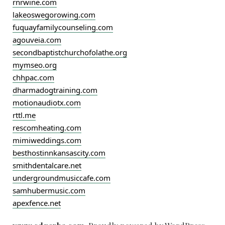
rnrwine.com
lakeoswegorowing.com
fuquayfamilycounseling.com
agouveia.com
secondbaptistchurchofolathe.org
mymseo.org
chhpac.com
dharmadogtraining.com
motionaudiotx.com
rttl.me
rescomheating.com
mimiweddings.com
besthostinnkansascity.com
smithdentalcare.net
undergroundmusiccafe.com
samhubermusic.com
apexfence.net