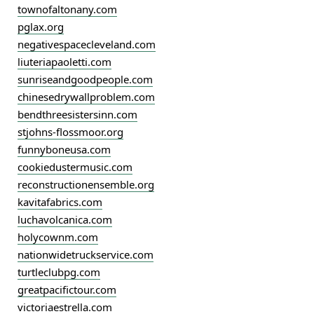
townofaltonany.com
pglax.org
negativespacecleveland.com
liuteriapaoletti.com
sunriseandgoodpeople.com
chinesedrywallproblem.com
bendthreesistersinn.com
stjohns-flossmoor.org
funnyboneusa.com
cookiedustermusic.com
reconstructionensemble.org
kavitafabrics.com
luchavolcanica.com
holycownm.com
nationwidetruckservice.com
turtleclubpg.com
greatpacifictour.com
victoriaestrella.com