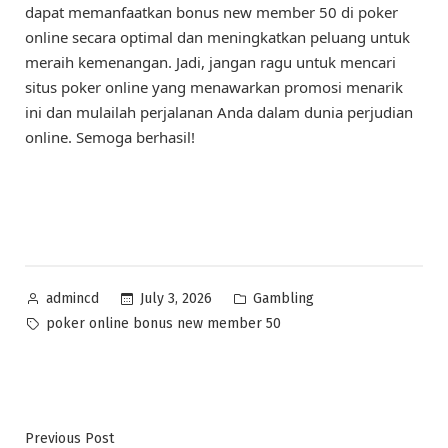
dapat memanfaatkan bonus new member 50 di poker
online secara optimal dan meningkatkan peluang untuk
meraih kemenangan. Jadi, jangan ragu untuk mencari
situs poker online yang menawarkan promosi menarik
ini dan mulailah perjalanan Anda dalam dunia perjudian
online. Semoga berhasil!
Posted
Posted
July 3, 2026
Gambling
admincd
by
in
Tags:
poker online bonus new member 50
Post
Previous
Previous Post