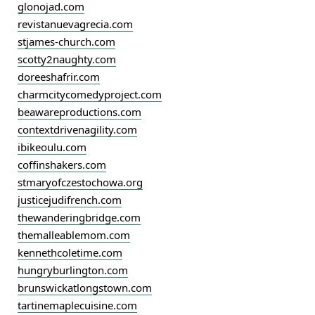
glonojad.com
revistanuevagrecia.com
stjames-church.com
scotty2naughty.com
doreeshafrir.com
charmcitycomedyproject.com
beawareproductions.com
contextdrivenagility.com
ibikeoulu.com
coffinshakers.com
stmaryofczestochowa.org
justicejudifrench.com
thewanderingbridge.com
themalleablemom.com
kennethcoletime.com
hungryburlington.com
brunswickatlongstown.com
tartinemaplecuisine.com