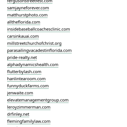
fergusonstreetfest.com
samjayneforever.com
matthurstphoto.com
alltheflorida.com
insidebaseballcoachesclinic.com
carsinkauai.com
millstreetchurchofchrist.org
parasailingvacadestinflorida.com
pride-realty.net
alphadynamicshealth.com
flutterbylash.com
hanlintearoom.com
funnyduckfarms.com
jenwaite.com
elevatemanagementgroup.com
leroyzimmerman.com
drfinley.net
flemingfamilylaw.com