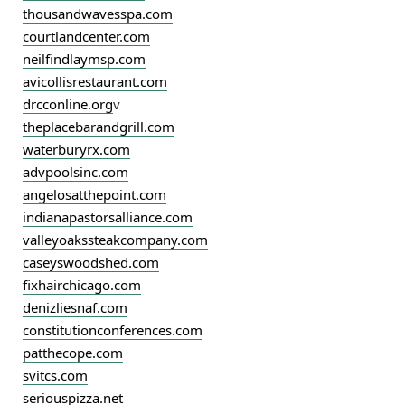
thousandwavesspa.com
courtlandcenter.com
neilfindlaymsp.com
avicollisrestaurant.com
drcconline.org
v
theplacebarandgrill.com
waterburyrx.com
advpoolsinc.com
angelosatthepoint.com
indianapastorsalliance.com
valleyoakssteakcompany.com
caseyswoodshed.com
fixhairchicago.com
denizliesnaf.com
constitutionconferences.com
patthecope.com
svitcs.com
seriouspizza.net