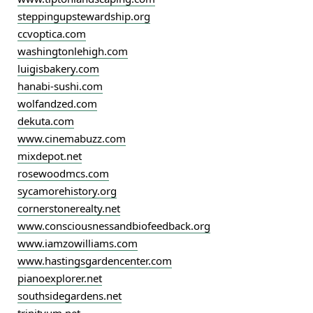
steppingupstewardship.org
ccvoptica.com
washingtonlehigh.com
luigisbakery.com
hanabi-sushi.com
wolfandzed.com
dekuta.com
www.cinemabuzz.com
mixdepot.net
rosewoodmcs.com
sycamorehistory.org
cornerstonerealty.net
www.consciousnessandbiofeedback.org
www.iamzowilliams.com
www.hastingsgardencenter.com
pianoexplorer.net
southsidegardens.net
trinityum.net