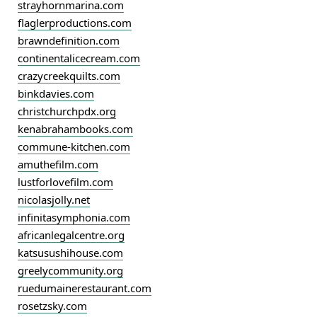
strayhornmarina.com
flaglerproductions.com
brawndefinition.com
continentalicecream.com
crazycreekquilts.com
binkdavies.com
christchurchpdx.org
kenabrahambooks.com
commune-kitchen.com
amuthefilm.com
lustforlovefilm.com
nicolasjolly.net
infinitasymphonia.com
africanlegalcentre.org
katsusushihouse.com
greelycommunity.org
ruedumainerestaurant.com
rosetzsky.com