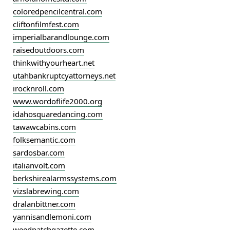
coloredpencilcentral.com
cliftonfilmfest.com
imperialbarandlounge.com
raisedoutdoors.com
thinkwithyourheart.net
utahbankruptcyattorneys.net
irocknroll.com
www.wordoflife2000.org
idahosquaredancing.com
tawawcabins.com
folksemantic.com
sardosbar.com
italianvolt.com
berkshirealarmssystems.com
vizslabrewing.com
dralanbittner.com
yannisandlemoni.com
weedpatchgazette.com