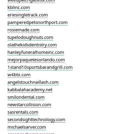
kblinc.com
eriesingletrack.com
pamperedpetsnorthport.com
rosiemade.com
tupelodoughnuts.com
olathekidsdentistry.com
hanleyfuneralhomeinc.com
mejorpaquetesorlando.com
1stand10sportsbarandgrill.com
w4btx.com
angelstouchnaillash.com
kabbalahacademy.net
smilondental.com
newstarcollision.com
sasrentals.com
secondsighttechnology.com
michaelsarver.com