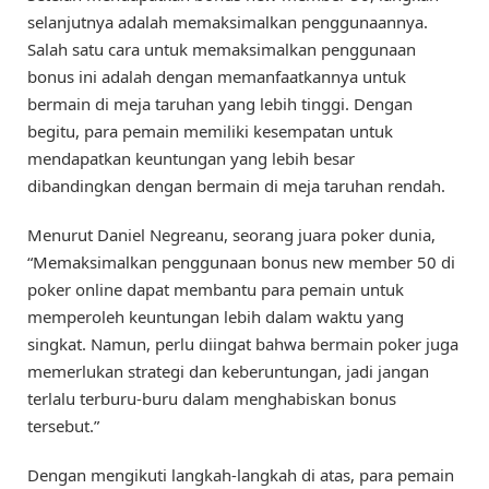
selanjutnya adalah memaksimalkan penggunaannya.
Salah satu cara untuk memaksimalkan penggunaan
bonus ini adalah dengan memanfaatkannya untuk
bermain di meja taruhan yang lebih tinggi. Dengan
begitu, para pemain memiliki kesempatan untuk
mendapatkan keuntungan yang lebih besar
dibandingkan dengan bermain di meja taruhan rendah.
Menurut Daniel Negreanu, seorang juara poker dunia,
“Memaksimalkan penggunaan bonus new member 50 di
poker online dapat membantu para pemain untuk
memperoleh keuntungan lebih dalam waktu yang
singkat. Namun, perlu diingat bahwa bermain poker juga
memerlukan strategi dan keberuntungan, jadi jangan
terlalu terburu-buru dalam menghabiskan bonus
tersebut.”
Dengan mengikuti langkah-langkah di atas, para pemain