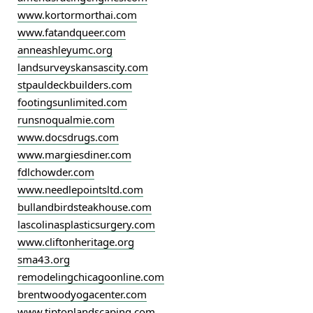
www.kortormorthai.com
www.fatandqueer.com
anneashleyumc.org
landsurveyskansascity.com
stpauldeckbuilders.com
footingsunlimited.com
runsnoqualmie.com
www.docsdrugs.com
www.margiesdiner.com
fdlchowder.com
www.needlepointsltd.com
bullandbirdsteakhouse.com
lascolinasplasticsurgery.com
www.cliftonheritage.org
sma43.org
remodelingchicagoonline.com
brentwoodyogacenter.com
www.tiptonlandscaping.com