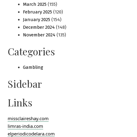
March 2025
(155)
February 2025
(120)
January 2025
(154)
December 2024
(148)
November 2024
(135)
Categories
Gambling
Sidebar
Links
missclaireshay.com
limras-india.com
elperiodicodelara.com