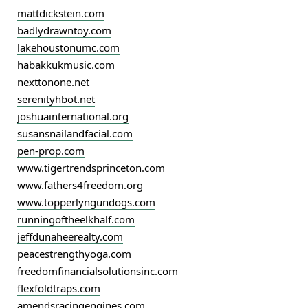
mattdickstein.com
badlydrawntoy.com
lakehoustonumc.com
habakkukmusic.com
nexttonone.net
serenityhbot.net
joshuainternational.org
susansnailandfacial.com
pen-prop.com
www.tigertrendsprinceton.com
www.fathers4freedom.org
www.topperlyngundogs.com
runningoftheelkhalf.com
jeffdunaheerealty.com
peacestrengthyoga.com
freedomfinancialsolutionsinc.com
flexfoldtraps.com
amendsracingengines.com