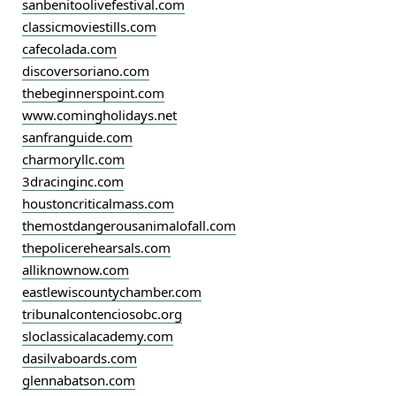
sanbenitoolivefestival.com
classicmoviestills.com
cafecolada.com
discoversoriano.com
thebeginnerspoint.com
www.comingholidays.net
sanfranguide.com
charmoryllc.com
3dracinginc.com
houstoncriticalmass.com
themostdangerousanimalofall.com
thepolicerehearsals.com
alliknownow.com
eastlewiscountychamber.com
tribunalcontenciosobc.org
sloclassicalacademy.com
dasilvaboards.com
glennabatson.com