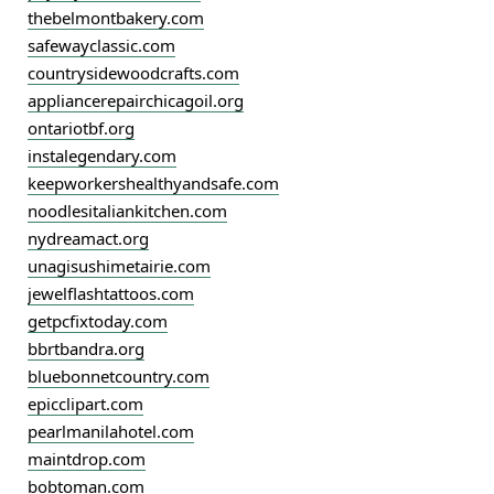
thebelmontbakery.com
safewayclassic.com
countrysidewoodcrafts.com
appliancerepairchicagoil.org
ontariotbf.org
instalegendary.com
keepworkershealthyandsafe.com
noodlesitaliankitchen.com
nydreamact.org
unagisushimetairie.com
jewelflashtattoos.com
getpcfixtoday.com
bbrtbandra.org
bluebonnetcountry.com
epicclipart.com
pearlmanilahotel.com
maintdrop.com
bobtoman.com