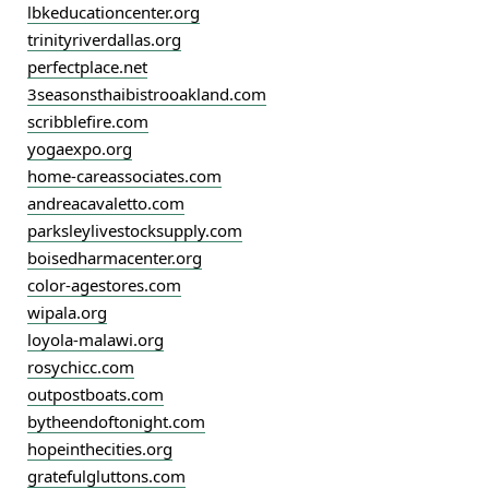
lbkeducationcenter.org
trinityriverdallas.org
perfectplace.net
3seasonsthaibistrooakland.com
scribblefire.com
yogaexpo.org
home-careassociates.com
andreacavaletto.com
parksleylivestocksupply.com
boisedharmacenter.org
color-agestores.com
wipala.org
loyola-malawi.org
rosychicc.com
outpostboats.com
bytheendoftonight.com
hopeinthecities.org
gratefulgluttons.com