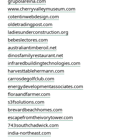
grupolareina.com
www.cherryvalleymuseum.com
cotentinwebdesign.com
oldetradingpost.com
ladiesunderconstruction.org
bebeslectores.com
australiantimberoil.net
dinosfamilyrestaurant.net
infraredbuildingtechnologies.com
harvesttablehermann.com
carrosdegolfclub.com
energydevelopmentassociates.com
floraandfarmer.com
s3fsolutions.com
brevardbeachhomes.com
escapefromtheivorytower.com
743southchadwick.com
india-northeast.com