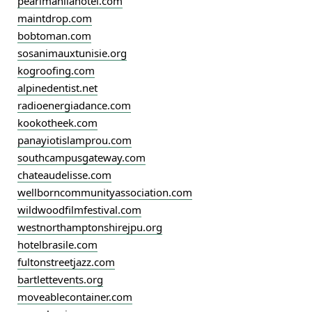
pearlmanilahotel.com
maintdrop.com
bobtoman.com
sosanimauxtunisie.org
kogroofing.com
alpinedentist.net
radioenergiadance.com
kookotheek.com
panayiotislamprou.com
southcampusgateway.com
chateaudelisse.com
wellborncommunityassociation.com
wildwoodfilmfestival.com
westnorthamptonshirejpu.org
hotelbrasile.com
fultonstreetjazz.com
bartlettevents.org
moveablecontainer.com