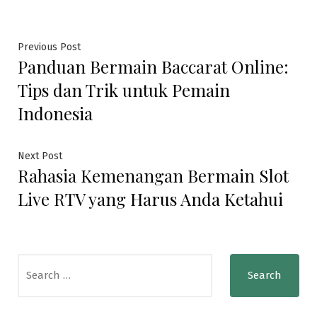
Post
Previous
Previous Post
Panduan Bermain Baccarat Online:
post:
navigation
Tips dan Trik untuk Pemain
Indonesia
Next
Next Post
Rahasia Kemenangan Bermain Slot
post:
Live RTV yang Harus Anda Ketahui
Search
for: