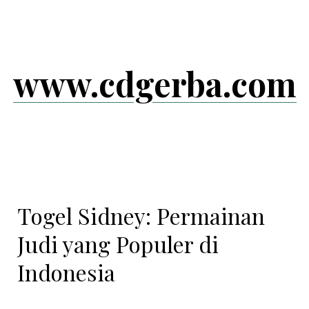
Skip
to
content
www.cdgerba.com
Togel Sidney: Permainan
Judi yang Populer di
Indonesia