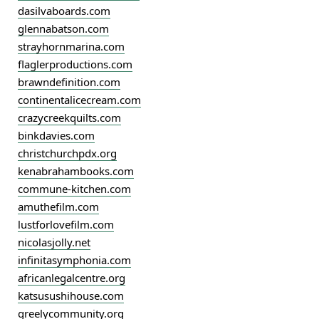
dasilvaboards.com
glennabatson.com
strayhornmarina.com
flaglerproductions.com
brawndefinition.com
continentalicecream.com
crazycreekquilts.com
binkdavies.com
christchurchpdx.org
kenabrahambooks.com
commune-kitchen.com
amuthefilm.com
lustforlovefilm.com
nicolasjolly.net
infinitasymphonia.com
africanlegalcentre.org
katsusushihouse.com
greelycommunity.org