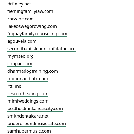
drfinley.net
flemingfamilylaw.com
rnrwine.com
lakeoswegorowing.com
fuquayfamilycounseling.com
agouveia.com
secondbaptistchurchofolathe.org
mymseo.org
chhpac.com
dharmadogtraining.com
motionaudiotx.com
rttl.me
rescomheating.com
mimiweddings.com
besthostinnkansascity.com
smithdentalcare.net
undergroundmusiccafe.com
samhubermusic.com