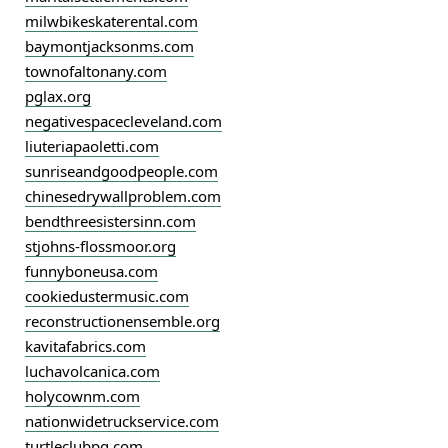
milwbikeskaterental.com
baymontjacksonms.com
townofaltonany.com
pglax.org
negativespacecleveland.com
liuteriapaoletti.com
sunriseandgoodpeople.com
chinesedrywallproblem.com
bendthreesistersinn.com
stjohns-flossmoor.org
funnyboneusa.com
cookiedustermusic.com
reconstructionensemble.org
kavitafabrics.com
luchavolcanica.com
holycownm.com
nationwidetruckservice.com
turtleclubpg.com