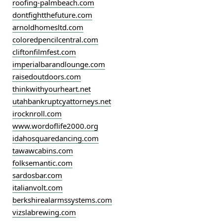
roofing-palmbeach.com
dontfightthefuture.com
arnoldhomesltd.com
coloredpencilcentral.com
cliftonfilmfest.com
imperialbarandlounge.com
raisedoutdoors.com
thinkwithyourheart.net
utahbankruptcyattorneys.net
irocknroll.com
www.wordoflife2000.org
idahosquaredancing.com
tawawcabins.com
folksemantic.com
sardosbar.com
italianvolt.com
berkshirealarmssystems.com
vizslabrewing.com