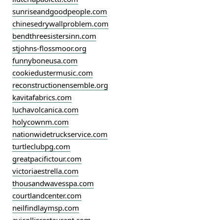
sunriseandgoodpeople.com
chinesedrywallproblem.com
bendthreesistersinn.com
stjohns-flossmoor.org
funnyboneusa.com
cookiedustermusic.com
reconstructionensemble.org
kavitafabrics.com
luchavolcanica.com
holycownm.com
nationwidetruckservice.com
turtleclubpg.com
greatpacifictour.com
victoriaestrella.com
thousandwavesspa.com
courtlandcenter.com
neilfindlaymsp.com