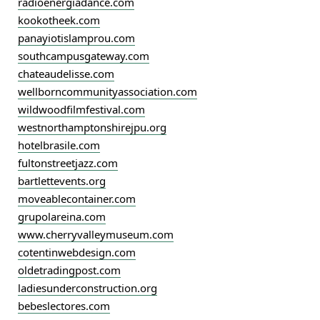
radioenergiadance.com
kookotheek.com
panayiotislamprou.com
southcampusgateway.com
chateaudelisse.com
wellborncommunityassociation.com
wildwoodfilmfestival.com
westnorthamptonshirejpu.org
hotelbrasile.com
fultonstreetjazz.com
bartlettevents.org
moveablecontainer.com
grupolareina.com
www.cherryvalleymuseum.com
cotentinwebdesign.com
oldetradingpost.com
ladiesunderconstruction.org
bebeslectores.com