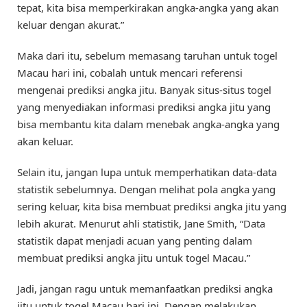
tepat, kita bisa memperkirakan angka-angka yang akan
keluar dengan akurat.”
Maka dari itu, sebelum memasang taruhan untuk togel
Macau hari ini, cobalah untuk mencari referensi
mengenai prediksi angka jitu. Banyak situs-situs togel
yang menyediakan informasi prediksi angka jitu yang
bisa membantu kita dalam menebak angka-angka yang
akan keluar.
Selain itu, jangan lupa untuk memperhatikan data-data
statistik sebelumnya. Dengan melihat pola angka yang
sering keluar, kita bisa membuat prediksi angka jitu yang
lebih akurat. Menurut ahli statistik, Jane Smith, “Data
statistik dapat menjadi acuan yang penting dalam
membuat prediksi angka jitu untuk togel Macau.”
Jadi, jangan ragu untuk memanfaatkan prediksi angka
jitu untuk togel Macau hari ini. Dengan melakukan