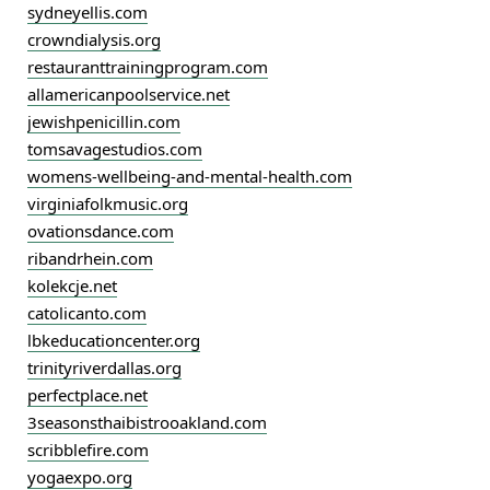
sydneyellis.com
crowndialysis.org
restauranttrainingprogram.com
allamericanpoolservice.net
jewishpenicillin.com
tomsavagestudios.com
womens-wellbeing-and-mental-health.com
virginiafolkmusic.org
ovationsdance.com
ribandrhein.com
kolekcje.net
catolicanto.com
lbkeducationcenter.org
trinityriverdallas.org
perfectplace.net
3seasonsthaibistrooakland.com
scribblefire.com
yogaexpo.org