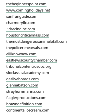
thebeginnerspoint.com
www.comingholidays.net
sanfranguide.com
charmoryllc.com
3dracinginc.com
houstoncriticalmass.com
themostdangerousanimalofall.com
thepolicerehearsals.com
alliknownow.com
eastlewiscountychamber.com
tribunalcontenciosobc.org
sloclassicalacademy.com
dasilvaboards.com
glennabatson.com
strayhornmarina.com
flaglerproductions.com
brawndefinition.com
continentalicecream.com