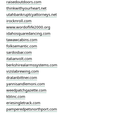
raisedoutdoors.com
thinkwithyourheart.net
utahbankruptcyattorneys.net
irocknroll.com
www.wordoflife2000.org
idahosquaredancing.com
tawawcabins.com
folksemantic.com
sardosbar.com
italianvolt.com
berkshirealarmssystems.com
vizslabrewing.com
dralanbittner.com
yannisandlemoni.com
weedpatchgazette.com
kblinc.com
eriesingletrack.com
pamperedpetsnorthport.com