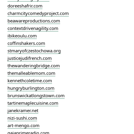
doreeshafrir.com
charmcitycomedyproject.com
beawareproductions.com
contextdrivenagility.com
ibikeoulu.com
coffinshakers.com
stmaryofczestochowa.org
justicejudifrench.com
thewanderingbridge.com
themalleablemom.com
kennethcoletime.com
hungryburlington.com
brunswickatlongstown.com
tartinemaplecuisine.com
janekramer.net
nizi-sushi.com
art-mengo.com
gaiaprimeradio.com