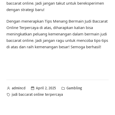
baccarat online. Jadi jangan takut untuk bereksperimen
dengan strategi baru!
Dengan menerapkan Tips Menang Bermain Judi Baccarat
Online Terpercaya di atas, diharapkan kalian bisa
meningkatkan peluang kemenangan dalam bermain judi
baccarat online. Jadi jangan ragu untuk mencoba tips-tips
di atas dan raih kemenangan besar! Semoga berhasil!
Posted
Posted
April 2, 2025
Gambling
admincd
by
in
Tags:
judi baccarat online terpercaya