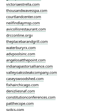
victoriaestrella.com
thousandwavesspa.com
courtlandcenter.com
neilfindlaymsp.com
avicollisrestaurant.com
drcconline.org
v
theplacebarandgrill.com
waterburyrx.com
advpoolsinc.com
angelosatthepoint.com
indianapastorsalliance.com
valleyoakssteakcompany.com
caseyswoodshed.com
fixhairchicago.com
denizliesnaf.com
constitutionconferences.com
patthecope.com
svitcs.com