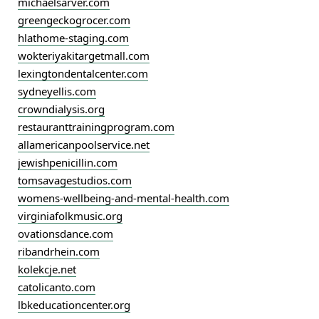
michaelsarver.com
greengeckogrocer.com
hlathome-staging.com
wokteriyakitargetmall.com
lexingtondentalcenter.com
sydneyellis.com
crowndialysis.org
restauranttrainingprogram.com
allamericanpoolservice.net
jewishpenicillin.com
tomsavagestudios.com
womens-wellbeing-and-mental-health.com
virginiafolkmusic.org
ovationsdance.com
ribandrhein.com
kolekcje.net
catolicanto.com
lbkeducationcenter.org