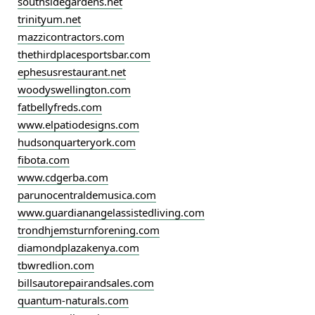
southsidegardens.net
trinityum.net
mazzicontractors.com
thethirdplacesportsbar.com
ephesusrestaurant.net
woodyswellington.com
fatbellyfreds.com
www.elpatiodesigns.com
hudsonquarteryork.com
fibota.com
www.cdgerba.com
parunocentraldemusica.com
www.guardianangelassistedliving.com
trondhjemsturnforening.com
diamondplazakenya.com
tbwredlion.com
billsautorepairandsales.com
quantum-naturals.com