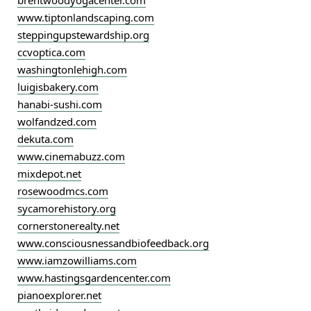
brentwoodyogacenter.com
www.tiptonlandscaping.com
steppingupstewardship.org
ccvoptica.com
washingtonlehigh.com
luigisbakery.com
hanabi-sushi.com
wolfandzed.com
dekuta.com
www.cinemabuzz.com
mixdepot.net
rosewoodmcs.com
sycamorehistory.org
cornerstonerealty.net
www.consciousnessandbiofeedback.org
www.iamzowilliams.com
www.hastingsgardencenter.com
pianoexplorer.net