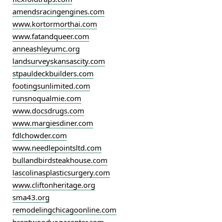
amendsracingengines.com
www.kortormorthai.com
www.fatandqueer.com
anneashleyumc.org
landsurveyskansascity.com
stpauldeckbuilders.com
footingsunlimited.com
runsnoqualmie.com
www.docsdrugs.com
www.margiesdiner.com
fdlchowder.com
www.needlepointsltd.com
bullandbirdsteakhouse.com
lascolinasplasticsurgery.com
www.cliftonheritage.org
sma43.org
remodelingchicagoonline.com