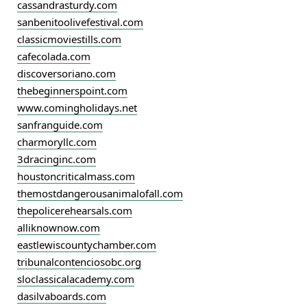
cassandrasturdy.com
sanbenitoolivefestival.com
classicmoviestills.com
cafecolada.com
discoversoriano.com
thebeginnerspoint.com
www.comingholidays.net
sanfranguide.com
charmoryllc.com
3dracinginc.com
houstoncriticalmass.com
themostdangerousanimalofall.com
thepolicerehearsals.com
alliknownow.com
eastlewiscountychamber.com
tribunalcontenciosobc.org
sloclassicalacademy.com
dasilvaboards.com