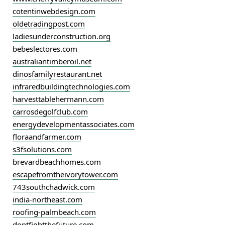
cotentinwebdesign.com
oldetradingpost.com
ladiesunderconstruction.org
bebeslectores.com
australiantimberoil.net
dinosfamilyrestaurant.net
infraredbuildingtechnologies.com
harvesttablehermann.com
carrosdegolfclub.com
energydevelopmentassociates.com
floraandfarmer.com
s3fsolutions.com
brevardbeachhomes.com
escapefromtheivorytower.com
743southchadwick.com
india-northeast.com
roofing-palmbeach.com
dontfightthefuture.com