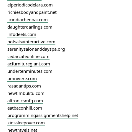
elperiodicodelara.com
richiesbodyandpaint.net
licindiachennai.com
daughterdarlings.com
infodeets.com
hotsalsainteractive.com
serenitysalonanddayspa.org
cedarcafeonline.com
acfurnituregiant.com
undertenminutes.com
omnivere.com
rasadantips.com
newtimbuktu.com
altronicsmfg.com
eatbaconhill.com
programmingassignmentshelp.net
kidssleepover.com
newtravels.net