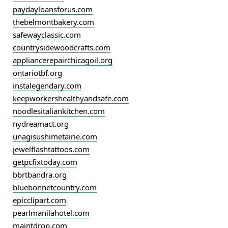
paydayloansforus.com
thebelmontbakery.com
safewayclassic.com
countrysidewoodcrafts.com
appliancerepairchicagoil.org
ontariotbf.org
instalegendary.com
keepworkershealthyandsafe.com
noodlesitaliankitchen.com
nydreamact.org
unagisushimetairie.com
jewelflashtattoos.com
getpcfixtoday.com
bbrtbandra.org
bluebonnetcountry.com
epicclipart.com
pearlmanilahotel.com
maintdrop.com