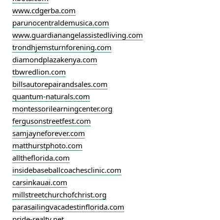
www.cdgerba.com
parunocentraldemusica.com
www.guardianangelassistedliving.com
trondhjemsturnforening.com
diamondplazakenya.com
tbwredlion.com
billsautorepairandsales.com
quantum-naturals.com
montessorilearningcenter.org
fergusonstreetfest.com
samjayneforever.com
matthurstphoto.com
alltheflorida.com
insidebaseballcoachesclinic.com
carsinkauai.com
millstreetchurchofchrist.org
parasailingvacadestinflorida.com
pride-realty.net