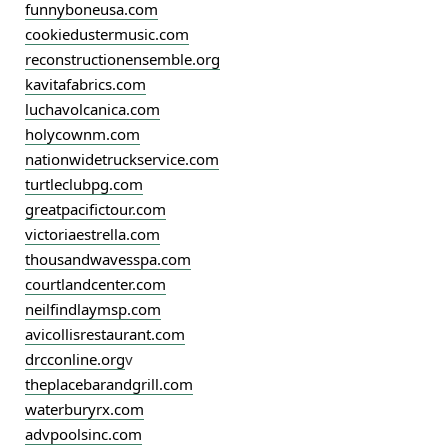
funnyboneusa.com
cookiedustermusic.com
reconstructionensemble.org
kavitafabrics.com
luchavolcanica.com
holycownm.com
nationwidetruckservice.com
turtleclubpg.com
greatpacifictour.com
victoriaestrella.com
thousandwavesspa.com
courtlandcenter.com
neilfindlaymsp.com
avicollisrestaurant.com
drcconline.org
v
theplacebarandgrill.com
waterburyrx.com
advpoolsinc.com