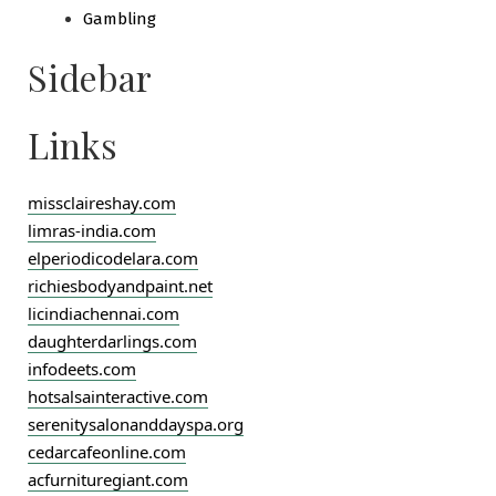
Gambling
Sidebar
Links
missclaireshay.com
limras-india.com
elperiodicodelara.com
richiesbodyandpaint.net
licindiachennai.com
daughterdarlings.com
infodeets.com
hotsalsainteractive.com
serenitysalonanddayspa.org
cedarcafeonline.com
acfurnituregiant.com