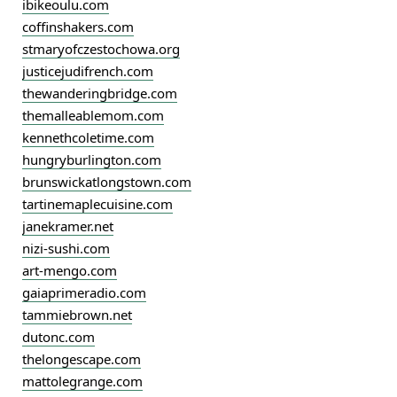
ibikeoulu.com
coffinshakers.com
stmaryofczestochowa.org
justicejudifrench.com
thewanderingbridge.com
themalleablemom.com
kennethcoletime.com
hungryburlington.com
brunswickatlongstown.com
tartinemaplecuisine.com
janekramer.net
nizi-sushi.com
art-mengo.com
gaiaprimeradio.com
tammiebrown.net
dutonc.com
thelongescape.com
mattolegrange.com