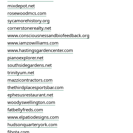
mixdepot.net
rosewoodmcs.com
sycamorehistory.org
cornerstonerealty.net
www.consciousnessandbiofeedback.org
www.iamzowilliams.com
www.hastingsgardencenter.com
pianoexplorer.net
southsidegardens.net
trinityum.net
mazzicontractors.com
thethirdplacesportsbar.com
ephesusrestaurant.net
woodyswellington.com
fatbellyfreds.com
www.elpatiodesigns.com
hudsonquarteryork.com
fibota.com