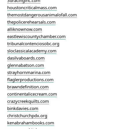
3dracinginc.com
houstoncriticalmass.com
themostdangerousanimalofall.com
thepolicerehearsals.com
alliknownow.com
eastlewiscountychamber.com
tribunalcontenciosobc.org
sloclassicalacademy.com
dasilvaboards.com
glennabatson.com
strayhornmarina.com
flaglerproductions.com
brawndefinition.com
continentalicecream.com
crazycreekquilts.com
binkdavies.com
christchurchpdx.org
kenabrahambooks.com