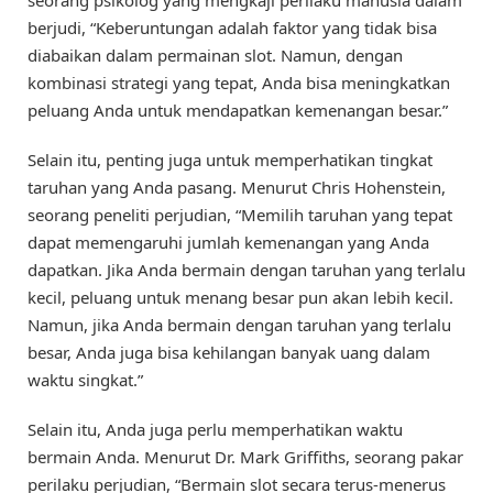
berjudi, “Keberuntungan adalah faktor yang tidak bisa
diabaikan dalam permainan slot. Namun, dengan
kombinasi strategi yang tepat, Anda bisa meningkatkan
peluang Anda untuk mendapatkan kemenangan besar.”
Selain itu, penting juga untuk memperhatikan tingkat
taruhan yang Anda pasang. Menurut Chris Hohenstein,
seorang peneliti perjudian, “Memilih taruhan yang tepat
dapat memengaruhi jumlah kemenangan yang Anda
dapatkan. Jika Anda bermain dengan taruhan yang terlalu
kecil, peluang untuk menang besar pun akan lebih kecil.
Namun, jika Anda bermain dengan taruhan yang terlalu
besar, Anda juga bisa kehilangan banyak uang dalam
waktu singkat.”
Selain itu, Anda juga perlu memperhatikan waktu
bermain Anda. Menurut Dr. Mark Griffiths, seorang pakar
perilaku perjudian, “Bermain slot secara terus-menerus