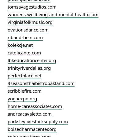
tomsavagestudios.com
womens-wellbeing-and-mental-health.com
virginiafolkmusic.org
ovationsdance.com
ribandrhein.com
kolekcje.net
catolicanto.com
lbkeducationcenter.org
trinityriverdallas.org
perfectplace.net
3seasonsthaibistrooakland.com
scribblefire.com
yogaexpo.org
home-careassociates.com
andreacavaletto.com
parksleylivestocksupply.com
boisedharmacenter.org
color-agestores.com