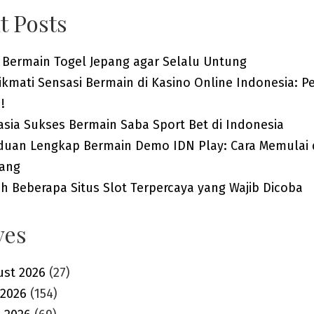
t Posts
 Bermain Togel Jepang agar Selalu Untung
kmati Sensasi Bermain di Kasino Online Indonesia: 
!
sia Sukses Bermain Saba Sport Bet di Indonesia
duan Lengkap Bermain Demo IDN Play: Cara Memulai
ang
ah Beberapa Situs Slot Terpercaya yang Wajib Dicoba
ves
ust 2026
(27)
 2026
(154)