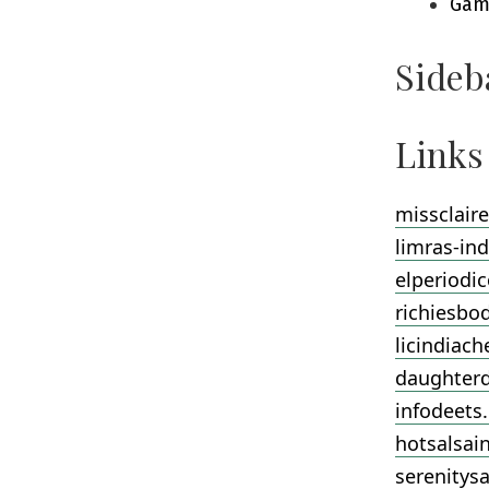
Gam
Sideb
Links
missclair
limras-in
elperiodi
richiesbo
licindiac
daughterd
infodeets
hotsalsai
serenitys