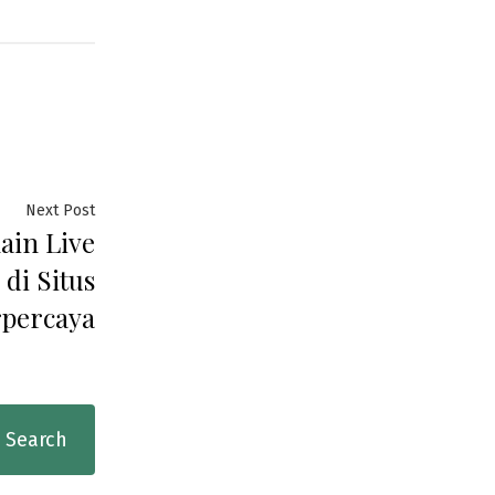
Next
Next Post
in Live
post:
di Situs
rpercaya