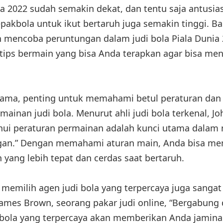
ia 2022 sudah semakin dekat, dan tentu saja antusi
epakbola untuk ikut bertaruh juga semakin tinggi. B
n mencoba peruntungan dalam judi bola Piala Dunia 
tips bermain yang bisa Anda terapkan agar bisa me
ama, penting untuk memahami betul peraturan dan
ainan judi bola. Menurut ahli judi bola terkenal, Jo
ui peraturan permainan adalah kunci utama dalam 
an.” Dengan memahami aturan main, Anda bisa m
 yang lebih tepat dan cerdas saat bertaruh.
, memilih agen judi bola yang terpercaya juga sangat
ames Brown, seorang pakar judi online, “Bergabung
 bola yang terpercaya akan memberikan Anda jamin