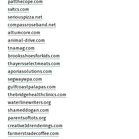
patthecope.com
svitcs.com
seriouspizza.net
compassroseband.net
altumcore.com
animal-drive.com
tnamag.com
brooksshoesforkids.com
thayersselectmeats.com
aporiasolutions.com
segwaywpa.com
gulfcoastpalapas.com
thebridgehealthclinics.com
waterlinewriters.org
shameddogan.com
parentsoftots.org
creative3drenderings.com
farmerstradecoffee.com