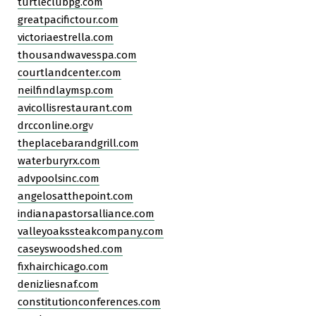
turtleclubpg.com
greatpacifictour.com
victoriaestrella.com
thousandwavesspa.com
courtlandcenter.com
neilfindlaymsp.com
avicollisrestaurant.com
drcconline.org
v
theplacebarandgrill.com
waterburyrx.com
advpoolsinc.com
angelosatthepoint.com
indianapastorsalliance.com
valleyoakssteakcompany.com
caseyswoodshed.com
fixhairchicago.com
denizliesnaf.com
constitutionconferences.com