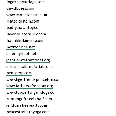
logcabinyardage.com
davidboers.com
www.imobetachat.com
mattdickstein.com
badlydrawntoy.com
lakehoustonumc.com
habakkukmusic.com
nexttonone.net
serenityhbot.net
joshuainternational.org
susansnailandfacial.com
pen-prop.com
www.tigertrendsprinceton.com
www.fathers4freedom.org
www.topperlyngundogs.com
runningoftheelkhalf.com
jeffdunaheerealty.com
peacestrengthyoga.com