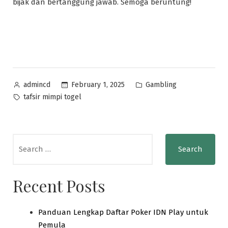
bijak dan bertanggung jawab. Semoga beruntung!
Posted
Posted
February 1, 2025
Gambling
admincd
by
in
Tags:
tafsir mimpi togel
Search
for:
Recent Posts
Panduan Lengkap Daftar Poker IDN Play untuk
Pemula