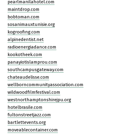
pearlmanilahotel.com
maintdrop.com
bobtoman.com
sosanimauxtunisie.org
kogroofing.com
alpinedentist.net
radioenergiadance.com
kookotheek.com
panayiotislamprou.com
southcampusgateway.com
chateaudelisse.com
wellborncommunityassociation.com
wildwoodfilmfestival.com
westnorthamptonshirejpu.org
hotelbrasile.com
fultonstreetjazz.com
bartlettevents.org
moveablecontainer.com