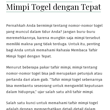
Mimpi Togel dengan Tepat
Pernahkah Anda bermimpi tentang nomor-nomor togel
yang muncul dalam tidur Anda? Jangan buru-buru
meremehkannya, karena mungkin saja mimpi tersebut
memiliki makna yang tidak terduga. Untuk itu, penting
bagi Anda untuk memahami Rahasia Membaca Tafsir
Mimpi Togel dengan Tepat.
Menurut beberapa pakar tafsir mimpi, mimpi tentang
nomor-nomor togel bisa jadi merupakan petunjuk atau
pertanda dari alam gaib. “Tafsir mimpi togel sebenarnya
bisa membantu seseorang untuk mengambil keputusan
dalam hidupnya,” ujar salah satu ahli tafsir mimpi.
Salah satu kunci untuk memahami tafsir mimpi togel
adalah dengan memperhatikan detail-detail dalam