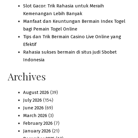
Slot Gacor: Trik Rahasia untuk Meraih
Kemenangan Lebih Banyak
Manfaat dan Keuntungan Bermain Index Togel
bagi Pemain Togel Online
Tips dan Trik Bermain Casino Live Online yang
Efektif
Rahasia sukses bermain di situs judi Sbobet
Indonesia
Archives
August 2026
(39)
July 2026
(154)
June 2026
(69)
March 2026
(3)
February 2026
(7)
January 2026
(21)