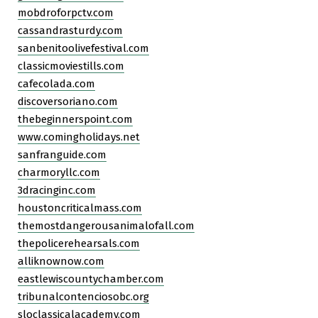
mobdroforpctv.com
cassandrasturdy.com
sanbenitoolivefestival.com
classicmoviestills.com
cafecolada.com
discoversoriano.com
thebeginnerspoint.com
www.comingholidays.net
sanfranguide.com
charmoryllc.com
3dracinginc.com
houstoncriticalmass.com
themostdangerousanimalofall.com
thepolicerehearsals.com
alliknownow.com
eastlewiscountychamber.com
tribunalcontenciosobc.org
sloclassicalacademy.com