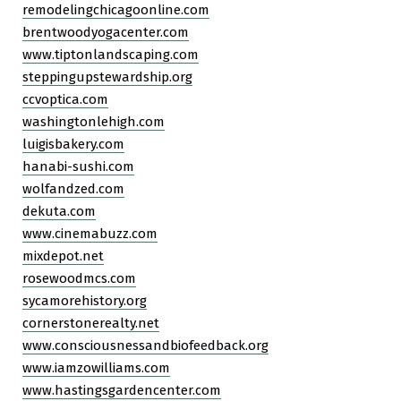
remodelingchicagoonline.com
brentwoodyogacenter.com
www.tiptonlandscaping.com
steppingupstewardship.org
ccvoptica.com
washingtonlehigh.com
luigisbakery.com
hanabi-sushi.com
wolfandzed.com
dekuta.com
www.cinemabuzz.com
mixdepot.net
rosewoodmcs.com
sycamorehistory.org
cornerstonerealty.net
www.consciousnessandbiofeedback.org
www.iamzowilliams.com
www.hastingsgardencenter.com