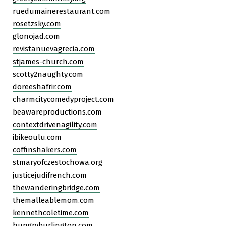
ruedumainerestaurant.com
rosetzsky.com
glonojad.com
revistanuevagrecia.com
stjames-church.com
scotty2naughty.com
doreeshafrir.com
charmcitycomedyproject.com
beawareproductions.com
contextdrivenagility.com
ibikeoulu.com
coffinshakers.com
stmaryofczestochowa.org
justicejudifrench.com
thewanderingbridge.com
themalleablemom.com
kennethcoletime.com
hungryburlington.com