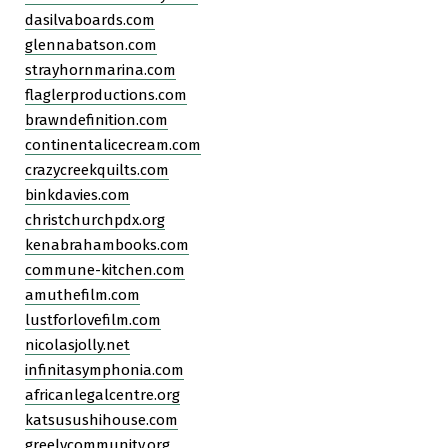
dasilvaboards.com
glennabatson.com
strayhornmarina.com
flaglerproductions.com
brawndefinition.com
continentalicecream.com
crazycreekquilts.com
binkdavies.com
christchurchpdx.org
kenabrahambooks.com
commune-kitchen.com
amuthefilm.com
lustforlovefilm.com
nicolasjolly.net
infinitasymphonia.com
africanlegalcentre.org
katsusushihouse.com
greelycommunity.org