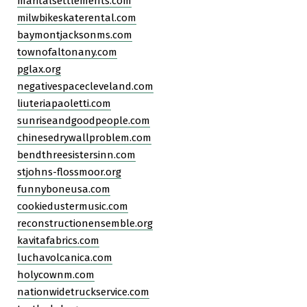
maritalsettlements.com
milwbikeskaterental.com
baymontjacksonms.com
townofaltonany.com
pglax.org
negativespacecleveland.com
liuteriapaoletti.com
sunriseandgoodpeople.com
chinesedrywallproblem.com
bendthreesistersinn.com
stjohns-flossmoor.org
funnyboneusa.com
cookiedustermusic.com
reconstructionensemble.org
kavitafabrics.com
luchavolcanica.com
holycownm.com
nationwidetruckservice.com