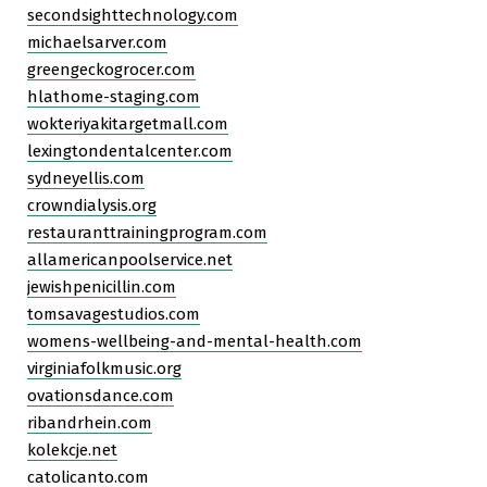
secondsighttechnology.com
michaelsarver.com
greengeckogrocer.com
hlathome-staging.com
wokteriyakitargetmall.com
lexingtondentalcenter.com
sydneyellis.com
crowndialysis.org
restauranttrainingprogram.com
allamericanpoolservice.net
jewishpenicillin.com
tomsavagestudios.com
womens-wellbeing-and-mental-health.com
virginiafolkmusic.org
ovationsdance.com
ribandrhein.com
kolekcje.net
catolicanto.com