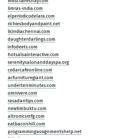
missclaireshay.com
limras-india.com
elperiodicodelara.com
richiesbodyandpaint.net
licindiachennai.com
daughterdarlings.com
infodeets.com
hotsalsainteractive.com
serenitysalonanddayspa.org
cedarcafeonline.com
acfurnituregiant.com
undertenminutes.com
omnivere.com
rasadantips.com
newtimbuktu.com
altronicsmfg.com
eatbaconhill.com
programmingassignmentshelp.net