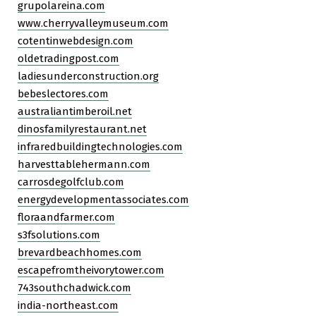
grupolareina.com
www.cherryvalleymuseum.com
cotentinwebdesign.com
oldetradingpost.com
ladiesunderconstruction.org
bebeslectores.com
australiantimberoil.net
dinosfamilyrestaurant.net
infraredbuildingtechnologies.com
harvesttablehermann.com
carrosdegolfclub.com
energydevelopmentassociates.com
floraandfarmer.com
s3fsolutions.com
brevardbeachhomes.com
escapefromtheivorytower.com
743southchadwick.com
india-northeast.com