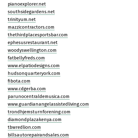
pianoexplorer.net
southsidegardens.net
trinityum.net
mazzicontractors.com
thethirdplacesportsbar.com
ephesusrestaurant.net
woodyswellington.com
fatbellyfreds.com
www.elpatiodesigns.com
hudsonquarteryork.com
fibota.com
www.cdgerba.com
parunocentraldemusica.com
www.guardianangelassistedliving.com
trondhjemsturnforening.com
diamondplazakenya.com
tbwredlion.com
billsautorepairandsales.com