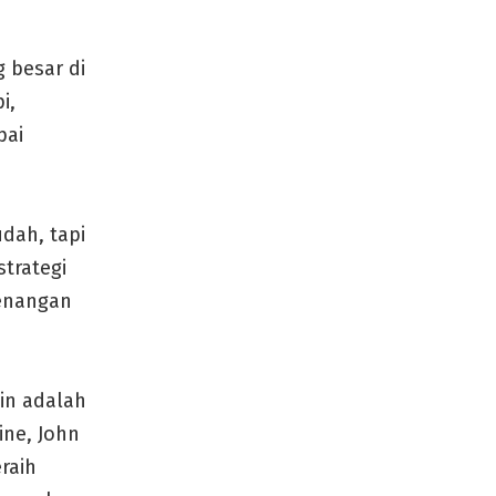
 besar di
i,
pai
dah, tapi
trategi
menangan
in adalah
ne, John
raih