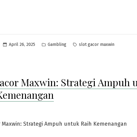
Posted
Tags:
April 26, 2025
Gambling
slot gacor maxwin
in
Gacor Maxwin: Strategi Ampuh 
 Kemenangan
r Maxwin: Strategi Ampuh untuk Raih Kemenangan