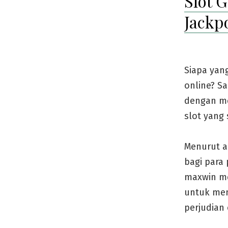
Slot 
Jackp
Siapa yan
online? S
dengan me
slot yang
Menurut ah
bagi para
maxwin me
untuk mend
perjudian