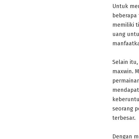
Untuk men
beberapa t
memiliki 
uang untu
manfaatka
Selain itu
maxwin. 
permainan
mendapatk
keberuntun
seorang p
terbesar.
Dengan men