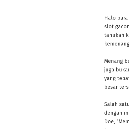
Halo para
slot gaco
tahukah k
kemenanga
Menang be
juga buka
yang tepa
besar ters
Salah sat
dengan me
Doe, “Mem