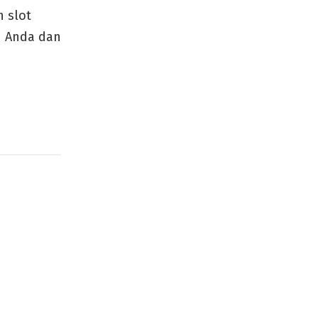
 slot
n Anda dan