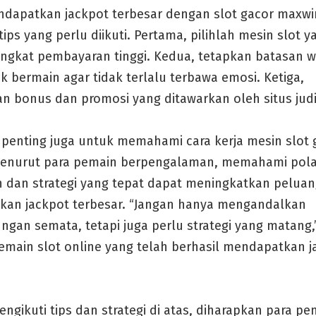
dapatkan jackpot terbesar dengan slot gacor maxwi
ips yang perlu diikuti. Pertama, pilihlah mesin slot y
tingkat pembayaran tinggi. Kedua, tetapkan batasan 
k bermain agar tidak terlalu terbawa emosi. Ketiga,
n bonus dan promosi yang ditawarkan oleh situs judi
, penting juga untuk memahami cara kerja mesin slot 
Menurut para pemain berpengalaman, memahami pol
 dan strategi yang tepat dapat meningkatkan peluan
an jackpot terbesar. “Jangan hanya mengandalkan
gan semata, tetapi juga perlu strategi yang matang,”
emain slot online yang telah berhasil mendapatkan j
gikuti tips dan strategi di atas, diharapkan para pe