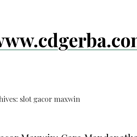
www.cdgerba.co
hives:
slot gacor maxwin