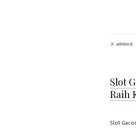
Posted
admincd
by
Slot 
Raih
Slot Gaco