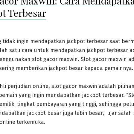
Gacor Maxwin: Cara Mendapatk
ot Terbesar
g tidak ingin mendapatkan jackpot terbesar saat berm
alah satu cara untuk mendapatkan jackpot terbesar a
nggunakan slot gacor maxwin. Slot gacor maxwin ad
 sering memberikan jackpot besar kepada pemainnya.
li perjudian online, slot gacor maxwin adalah pilihan
 pemain yang ingin mendapatkan jackpot terbesar. “Sl
miliki tingkat pembayaran yang tinggi, sehingga pel
apatkan jackpot besar juga lebih besar,” ujar salah 
 online terkemuka.