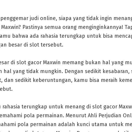
 penggemar judi online, siapa yang tidak ingin menang
r Maxwin? Pastinya semua orang menginginkannya! Tap
amu bahwa ada rahasia terungkap untuk bisa menca
n besar di slot tersebut.
sar di slot gacor Maxwin memang bukan hal yang mu
n hal yang tidak mungkin. Dengan sedikit kesabaran, s
t, dan sedikit keberuntungan, kamu bisa meraih ke
ebut.
u rahasia terungkap untuk menang di slot gacor Maxw
mahami pola permainan. Menurut Ahli Perjudian Onli
ahami pola permainan adalah kunci utama untuk me