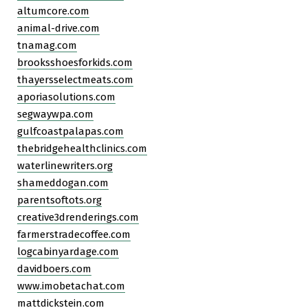
altumcore.com
animal-drive.com
tnamag.com
brooksshoesforkids.com
thayersselectmeats.com
aporiasolutions.com
segwaywpa.com
gulfcoastpalapas.com
thebridgehealthclinics.com
waterlinewriters.org
shameddogan.com
parentsoftots.org
creative3drenderings.com
farmerstradecoffee.com
logcabinyardage.com
davidboers.com
www.imobetachat.com
mattdickstein.com