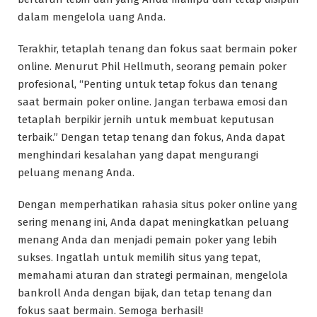
dalam mengelola uang Anda.
Terakhir, tetaplah tenang dan fokus saat bermain poker
online. Menurut Phil Hellmuth, seorang pemain poker
profesional, “Penting untuk tetap fokus dan tenang
saat bermain poker online. Jangan terbawa emosi dan
tetaplah berpikir jernih untuk membuat keputusan
terbaik.” Dengan tetap tenang dan fokus, Anda dapat
menghindari kesalahan yang dapat mengurangi
peluang menang Anda.
Dengan memperhatikan rahasia situs poker online yang
sering menang ini, Anda dapat meningkatkan peluang
menang Anda dan menjadi pemain poker yang lebih
sukses. Ingatlah untuk memilih situs yang tepat,
memahami aturan dan strategi permainan, mengelola
bankroll Anda dengan bijak, dan tetap tenang dan
fokus saat bermain. Semoga berhasil!