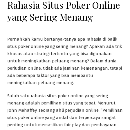
Rahasia Situs Poker Online
yang Sering Menang
Pernahkah kamu bertanya-tanya apa rahasia di balik
situs poker online yang sering menang? Apakah ada trik
khusus atau strategi tertentu yang bisa digunakan
untuk meningkatkan peluang menang? Dalam dunia
perjudian online, tidak ada jaminan kemenangan, tetapi
ada beberapa faktor yang bisa membantu
meningkatkan peluang menang.
Salah satu rahasia situs poker online yang sering
menang adalah pemilihan situs yang tepat. Menurut
John Mehaffey, seorang ahli perjudian online, “Pemilihan
situs poker online yang andal dan terpercaya sangat
penting untuk memastikan fair play dan pembayaran