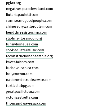
pglax.org
negativespacecleveland.com
liuteriapaoletti.com
sunriseandgoodpeople.com
chinesedrywallproblem.com
bendthreesistersinn.com
stjohns-flossmoor.org
funnyboneusa.com
cookiedustermusic.com
reconstructionensemble.org
kavitafabrics.com
luchavolcanica.com
holycownm.com
nationwidetruckservice.com
turtleclubpg.com
greatpacifictour.com
victoriaestrella.com
thousandwavesspa.com