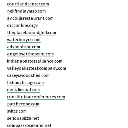
courtlandcenter.com
neilfindlaymsp.com
avicollisrestaurant.com
drcconline.org
v
theplacebarandgrill.com
waterburyrx.com
advpoolsinc.com
angelosatthepoint.com
indianapastorsalliance.com
valleyoakssteakcompany.com
caseyswoodshed.com
fixhairchicago.com
denizliesnaf.com
constitutionconferences.com
patthecope.com
svitcs.com
seriouspizza.net
compassroseband.net