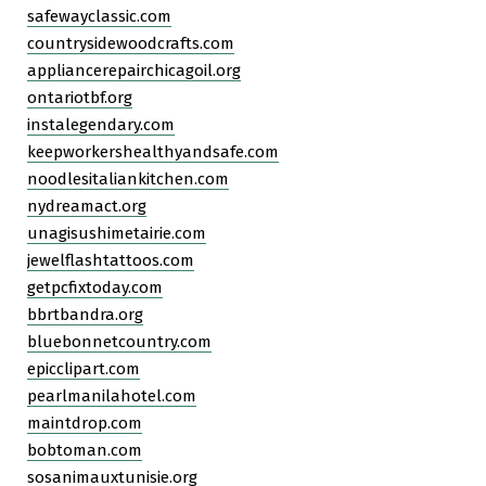
safewayclassic.com
countrysidewoodcrafts.com
appliancerepairchicagoil.org
ontariotbf.org
instalegendary.com
keepworkershealthyandsafe.com
noodlesitaliankitchen.com
nydreamact.org
unagisushimetairie.com
jewelflashtattoos.com
getpcfixtoday.com
bbrtbandra.org
bluebonnetcountry.com
epicclipart.com
pearlmanilahotel.com
maintdrop.com
bobtoman.com
sosanimauxtunisie.org