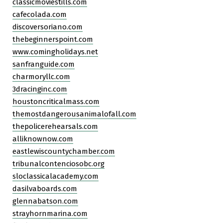
classicmoviestills.com
cafecolada.com
discoversoriano.com
thebeginnerspoint.com
www.comingholidays.net
sanfranguide.com
charmoryllc.com
3dracinginc.com
houstoncriticalmass.com
themostdangerousanimalofall.com
thepolicerehearsals.com
alliknownow.com
eastlewiscountychamber.com
tribunalcontenciosobc.org
sloclassicalacademy.com
dasilvaboards.com
glennabatson.com
strayhornmarina.com