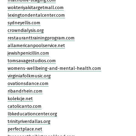
hlathome-staging.com
wokteriyakitargetmall.com
lexingtondentalcenter.com
sydneyellis.com
crowndialysis.org
restauranttrainingprogram.com
allamericanpoolservice.net
jewishpenicillin.com
tomsavagestudios.com
womens-wellbeing-and-mental-health.com
virginiafolkmusic.org
ovationsdance.com
ribandrhein.com
kolekcje.net
catolicanto.com
lbkeducationcenter.org
trinityriverdallas.org
perfectplace.net