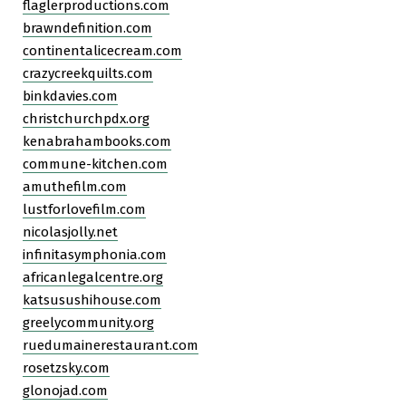
flaglerproductions.com
brawndefinition.com
continentalicecream.com
crazycreekquilts.com
binkdavies.com
christchurchpdx.org
kenabrahambooks.com
commune-kitchen.com
amuthefilm.com
lustforlovefilm.com
nicolasjolly.net
infinitasymphonia.com
africanlegalcentre.org
katsusushihouse.com
greelycommunity.org
ruedumainerestaurant.com
rosetzsky.com
glonojad.com