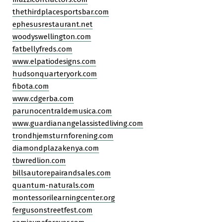
thethirdplacesportsbar.com
ephesusrestaurant.net
woodyswellington.com
fatbellyfreds.com
www.elpatiodesigns.com
hudsonquarteryork.com
fibota.com
www.cdgerba.com
parunocentraldemusica.com
www.guardianangelassistedliving.com
trondhjemsturnforening.com
diamondplazakenya.com
tbwredlion.com
billsautorepairandsales.com
quantum-naturals.com
montessorilearningcenter.org
fergusonstreetfest.com