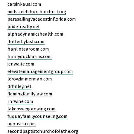
carsinkauai.com
millstreetchurchofchrist.org
parasailingvacadestinflorida.com
pride-realty.net
alphadynamicshealth.com
flutterbylash.com
hanlintearoom.com
funnyduckfarms.com
jenwaite.com
elevatemanagementgroup.com
leroyzimmerman.com
drfinley.net
flemingfamilylaw.com
rnrwine.com
lakeoswegorowing.com
fuquayfamilycounseling.com
agouveia.com
secondbaptistchurchofolathe.org