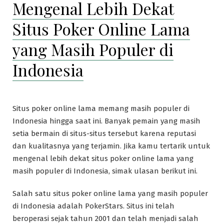
Mengenal Lebih Dekat
Situs Poker Online Lama
yang Masih Populer di
Indonesia
Situs poker online lama memang masih populer di
Indonesia hingga saat ini. Banyak pemain yang masih
setia bermain di situs-situs tersebut karena reputasi
dan kualitasnya yang terjamin. Jika kamu tertarik untuk
mengenal lebih dekat situs poker online lama yang
masih populer di Indonesia, simak ulasan berikut ini.
Salah satu situs poker online lama yang masih populer
di Indonesia adalah PokerStars. Situs ini telah
beroperasi sejak tahun 2001 dan telah menjadi salah