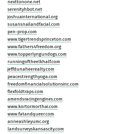
nexttonone.net
serenityhbot.net
joshuainternational.org
susansnailandfacial.com
pen-prop.com
www.tigertrendsprinceton.com
www.fathers4freedom.org
www.topperlyngundogs.com
runningoftheelkhalf.com
jeffdunaheerealty.com
peacestrengthyoga.com
freedomfinancialsolutionsinc.com
flexfoldtraps.com
amendsracingengines.com
www.kortormorthai.com
www.fatandqueer.com
anneashleyumc.org
landsurveyskansascity.com