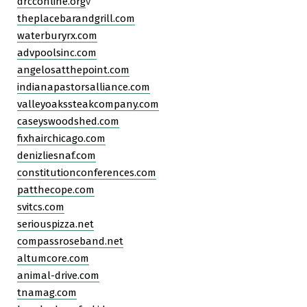
drcconline.org
v
theplacebarandgrill.com
waterburyrx.com
advpoolsinc.com
angelosatthepoint.com
indianapastorsalliance.com
valleyoakssteakcompany.com
caseyswoodshed.com
fixhairchicago.com
denizliesnaf.com
constitutionconferences.com
patthecope.com
svitcs.com
seriouspizza.net
compassroseband.net
altumcore.com
animal-drive.com
tnamag.com