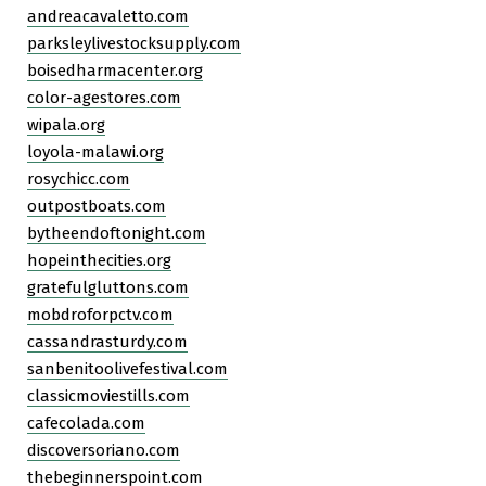
andreacavaletto.com
parksleylivestocksupply.com
boisedharmacenter.org
color-agestores.com
wipala.org
loyola-malawi.org
rosychicc.com
outpostboats.com
bytheendoftonight.com
hopeinthecities.org
gratefulgluttons.com
mobdroforpctv.com
cassandrasturdy.com
sanbenitoolivefestival.com
classicmoviestills.com
cafecolada.com
discoversoriano.com
thebeginnerspoint.com