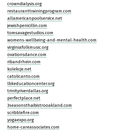
crowndialysis.org
restauranttrainingprogram.com
allamericanpoolservice.net
jewishpenicillin.com
tomsavagestudios.com
womens-wellbeing-and-mental-health.com
virginiafolkmusic.org
ovationsdance.com
ribandrhein.com
kolekcje.net
catolicanto.com
lbkeducationcenter.org
trinityriverdallas.org
perfectplace.net
3seasonsthaibistrooakland.com
scribblefire.com
yogaexpo.org
home-careassociates.com