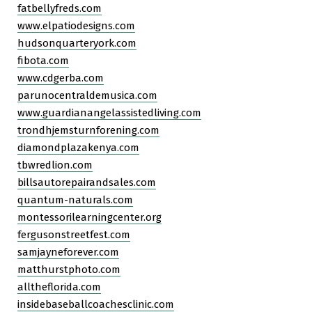
fatbellyfreds.com
www.elpatiodesigns.com
hudsonquarteryork.com
fibota.com
www.cdgerba.com
parunocentraldemusica.com
www.guardianangelassistedliving.com
trondhjemsturnforening.com
diamondplazakenya.com
tbwredlion.com
billsautorepairandsales.com
quantum-naturals.com
montessorilearningcenter.org
fergusonstreetfest.com
samjayneforever.com
matthurstphoto.com
alltheflorida.com
insidebaseballcoachesclinic.com