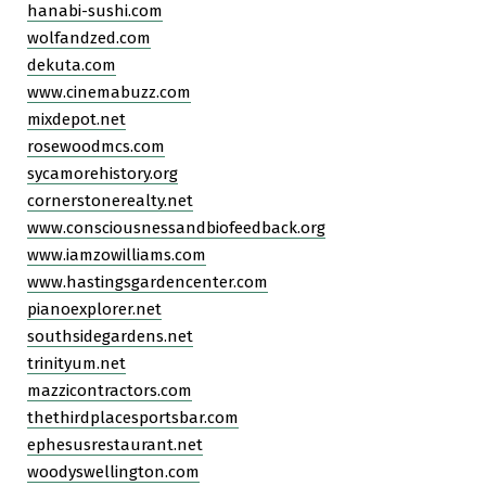
hanabi-sushi.com
wolfandzed.com
dekuta.com
www.cinemabuzz.com
mixdepot.net
rosewoodmcs.com
sycamorehistory.org
cornerstonerealty.net
www.consciousnessandbiofeedback.org
www.iamzowilliams.com
www.hastingsgardencenter.com
pianoexplorer.net
southsidegardens.net
trinityum.net
mazzicontractors.com
thethirdplacesportsbar.com
ephesusrestaurant.net
woodyswellington.com