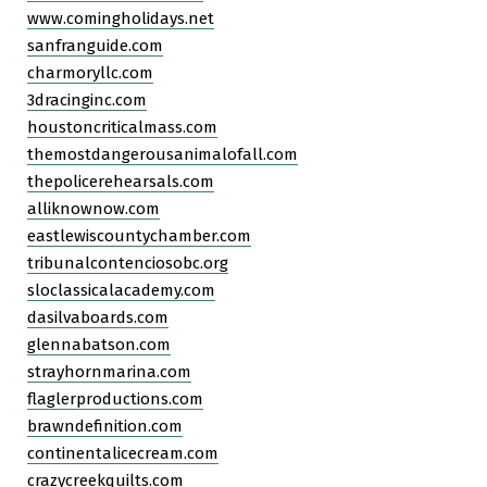
www.comingholidays.net
sanfranguide.com
charmoryllc.com
3dracinginc.com
houstoncriticalmass.com
themostdangerousanimalofall.com
thepolicerehearsals.com
alliknownow.com
eastlewiscountychamber.com
tribunalcontenciosobc.org
sloclassicalacademy.com
dasilvaboards.com
glennabatson.com
strayhornmarina.com
flaglerproductions.com
brawndefinition.com
continentalicecream.com
crazycreekquilts.com