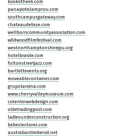
kookotheek.com
panayiotislamprou.com
southcampusgateway.com
chateaudelisse.com
wellborncommunityassociation.com
wildwoodfilmfestival.com
westnorthamptonshirejpu.org
hotelbrasile.com
fultonstreetjazz.com
bartlettevents.org
moveablecontainer.com
grupolareina.com
www.cherryvalleymuseum.com
cotentinwebdesign.com
oldetradingpost.com
ladiesunderconstruction.org
bebeslectores.com
australiantimberoil.net