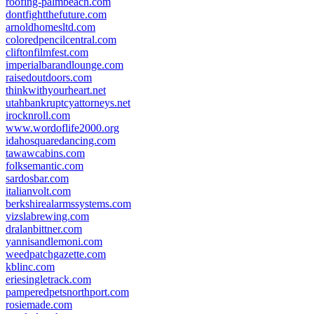
roofing-palmbeach.com
dontfightthefuture.com
arnoldhomesltd.com
coloredpencilcentral.com
cliftonfilmfest.com
imperialbarandlounge.com
raisedoutdoors.com
thinkwithyourheart.net
utahbankruptcyattorneys.net
irocknroll.com
www.wordoflife2000.org
idahosquaredancing.com
tawawcabins.com
folksemantic.com
sardosbar.com
italianvolt.com
berkshirealarmssystems.com
vizslabrewing.com
dralanbittner.com
yannisandlemoni.com
weedpatchgazette.com
kblinc.com
eriesingletrack.com
pamperedpetsnorthport.com
rosiemade.com