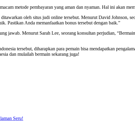
agai macam metode pembayaran yang aman dan nyaman. Hal ini akan me
ditawarkan oleh situs judi online tersebut. Menurut David Johnson, se
rbaik. Pastikan Anda memanfaatkan bonus tersebut dengan baik.”
gung jawab. Menurut Sarah Lee, seorang konsultan perjudian, “Bermain
i Indonesia tersebut, diharapkan para pemain bisa mendapatkan penga
onesia dan mulailah bermain sekarang juga!
alaman Seru!