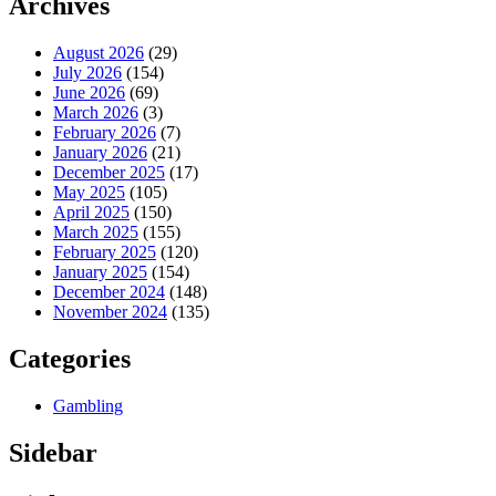
Archives
August 2026
(29)
July 2026
(154)
June 2026
(69)
March 2026
(3)
February 2026
(7)
January 2026
(21)
December 2025
(17)
May 2025
(105)
April 2025
(150)
March 2025
(155)
February 2025
(120)
January 2025
(154)
December 2024
(148)
November 2024
(135)
Categories
Gambling
Sidebar