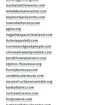
maritalsettlements.com
milwbikeskaterental.com
baymontjacksonms.com
townofaltonany.com
pglax.org
negativespacecleveland.com
liuteriapaoletti.com
sunriseandgoodpeople.com
chinesedrywallproblem.com
bendthreesistersinn.com
stjohns-flossmoor.org
funnyboneusa.com
cookiedustermusic.com
reconstructionensemble.org
kavitafabrics.com
luchavolcanica.com
holycownm.com