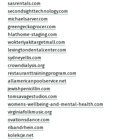
sasrentals.com
secondsighttechnology.com
michaelsarver.com
greengeckogrocer.com
hlathome-staging.com
wokteriyakitargetmall.com
lexingtondentalcenter.com
sydneyellis.com
crowndialysis.org
restauranttrainingprogram.com
allamericanpoolservice.net
jewishpenicillin.com
tomsavagestudios.com
womens-wellbeing-and-mental-health.com
virginiafolkmusic.org
ovationsdance.com
ribandrhein.com
kolekcje.net