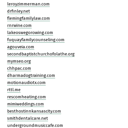
leroyzimmerman.com
drfinley.net
flemingfamilylaw.com
rnrwine.com
lakeoswegorowing.com
fuquayfamilycounseling.com
agouveia.com
secondbaptistchurchofolathe.org
mymseo.org
chhpac.com
dharmadogtraining.com
motionaudiotx.com
rttl.me
rescomheating.com
mimiweddings.com
besthostinnkansascity.com
smithdentalcare.net
undergroundmusiccafe.com