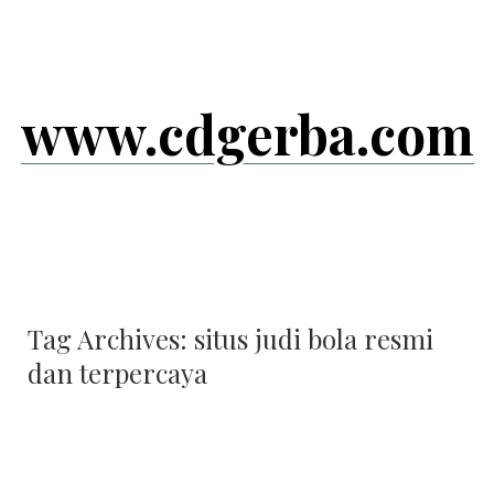
Skip
to
content
www.cdgerba.com
Tag Archives:
situs judi bola resmi
dan terpercaya