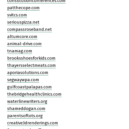
constitutionconferences.com
patthecope.com
svitcs.com
seriouspizza.net
compassroseband.net
altumcore.com
animal-drive.com
tnamag.com
brooksshoesforkids.com
thayersselectmeats.com
aporiasolutions.com
segwaywpa.com
gulfcoastpalapas.com
thebridgehealthclinics.com
waterlinewriters.org
shameddogan.com
parentsoftots.org
creative3drenderings.com