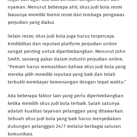
nyaman. Menurut beberapa ahli, situs judi bola resmi
biasanya memiliki lisensi resmi dari lembaga pengawas
perjudian yang diakui.
Selain resmi, situs judi bola juga harus terpercaya.
Kredibilitas dan reputasi platform perjudian online
sangat penting untuk dipertimbangkan. Menurut John
Smith, seorang pakar dalam industri perjudian online,
“Pemain harus memastikan bahwa situs judi bola yang
mereka pilih memiliki reputasi yang baik dan telah
terbukti membayar kemenangan dengan tepat waktu.”
Ada beberapa faktor lain yang perlu dipertimbangkan
ketika memilih situs judi bola terbaik. Salah satunya
adalah kualitas layanan pelanggan yang ditawarkan.
Sebuah situs judi bola yang baik harus menyediakan
dukungan pelanggan 24/7 melalui berbagai saluran
komunikasi.