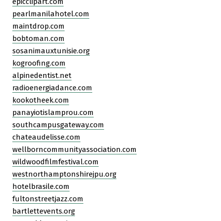
epicclipart.com
pearlmanilahotel.com
maintdrop.com
bobtoman.com
sosanimauxtunisie.org
kogroofing.com
alpinedentist.net
radioenergiadance.com
kookotheek.com
panayiotislamprou.com
southcampusgateway.com
chateaudelisse.com
wellborncommunityassociation.com
wildwoodfilmfestival.com
westnorthamptonshirejpu.org
hotelbrasile.com
fultonstreetjazz.com
bartlettevents.org