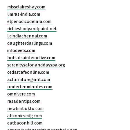
missclaireshay.com
limras-india.com
elperiodicodelara.com
richiesbodyandpaint.net
licindiachennai.com
daughterdarlings.com
infodeets.com
hotsalsainteractive.com
serenitysalonanddayspa.org
cedarcafeonline.com
acfurnituregiant.com
undertenminutes.com
omnivere.com
rasadantips.com
newtimbuktu.com
altronicsmfg.com
eatbaconhill.com