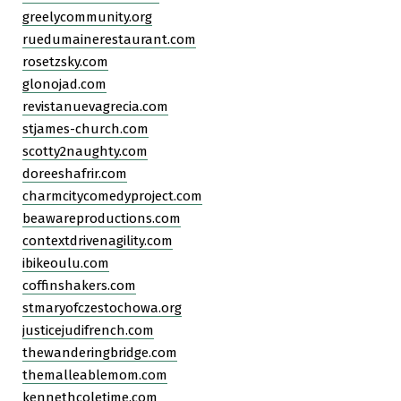
greelycommunity.org
ruedumainerestaurant.com
rosetzsky.com
glonojad.com
revistanuevagrecia.com
stjames-church.com
scotty2naughty.com
doreeshafrir.com
charmcitycomedyproject.com
beawareproductions.com
contextdrivenagility.com
ibikeoulu.com
coffinshakers.com
stmaryofczestochowa.org
justicejudifrench.com
thewanderingbridge.com
themalleablemom.com
kennethcoletime.com