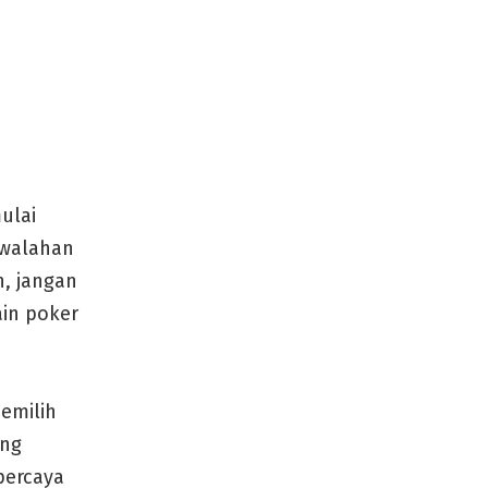
ulai
ewalahan
n, jangan
ain poker
emilih
ang
percaya