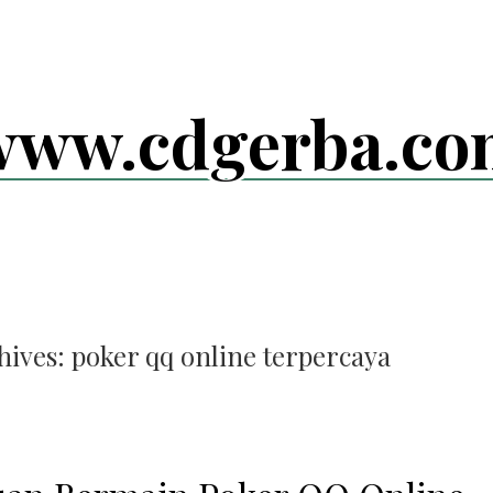
www.cdgerba.co
hives:
poker qq online terpercaya