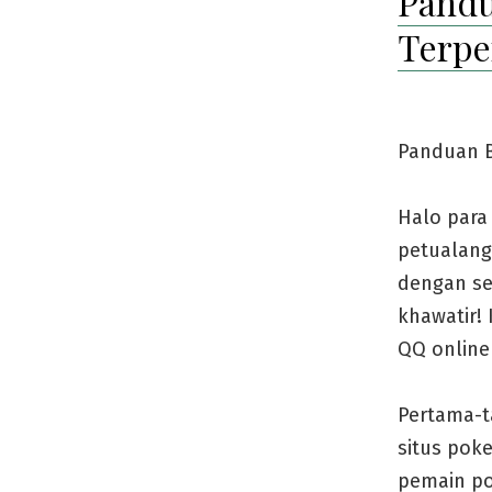
Pandu
Terpe
Panduan B
Halo para 
petualang
dengan se
khawatir!
QQ online
Pertama-t
situs pok
pemain pok