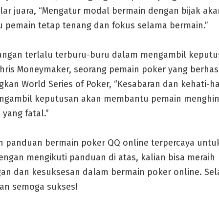
lar juara, “Mengatur modal bermain dengan bijak aka
pemain tetap tenang dan fokus selama bermain.”
 jangan terlalu terburu-buru dalam mengambil keputu
hris Moneymaker, seorang pemain poker yang berhasi
an World Series of Poker, “Kesabaran dan kehati-ha
ngambil keputusan akan membantu pemain menghin
yang fatal.”
ah panduan bermain poker QQ online terpercaya untu
ngan mengikuti panduan di atas, kalian bisa meraih
n dan kesuksesan dalam bermain poker online. Se
an semoga sukses!