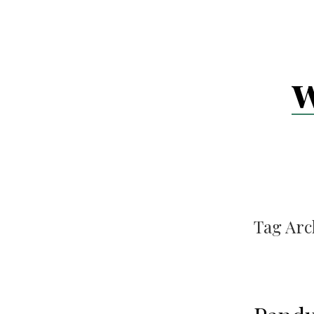
Skip
to
content
Tag Arc