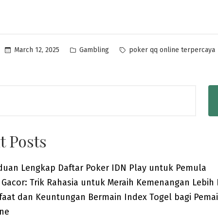
Posted
Tags:
March 12, 2025
Gambling
poker qq online terpercaya
in
t Posts
duan Lengkap Daftar Poker IDN Play untuk Pemula
 Gacor: Trik Rahasia untuk Meraih Kemenangan Lebih
faat dan Keuntungan Bermain Index Togel bagi Pemai
ine