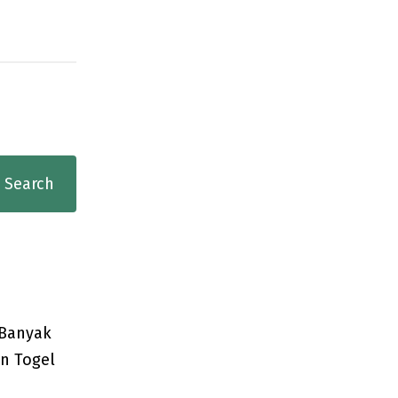
 Banyak
n Togel