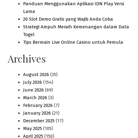
Panduan Menggunakan Aplikasi IDN Play Versi
Lama
20 Slot Demo Gratis yang Wajib Anda Coba
Strategi Ampuh Meraih Kemenangan dalam Data
Togel
Tips Bermain Live Online Casino untuk Pemula
Archives
August 2026
(35)
July 2026
(154)
June 2026
(69)
March 2026
(3)
February 2026
(7)
January 2026
(21)
December 2025
(17)
May 2025
(105)
April 2025
(150)