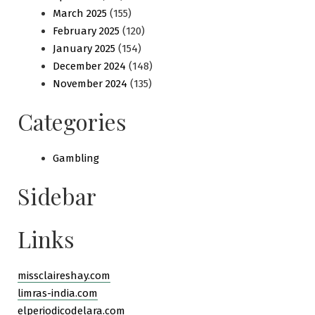
March 2025
(155)
February 2025
(120)
January 2025
(154)
December 2024
(148)
November 2024
(135)
Categories
Gambling
Sidebar
Links
missclaireshay.com
limras-india.com
elperiodicodelara.com