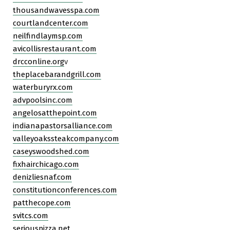
thousandwavesspa.com
courtlandcenter.com
neilfindlaymsp.com
avicollisrestaurant.com
drcconline.org
v
theplacebarandgrill.com
waterburyrx.com
advpoolsinc.com
angelosatthepoint.com
indianapastorsalliance.com
valleyoakssteakcompany.com
caseyswoodshed.com
fixhairchicago.com
denizliesnaf.com
constitutionconferences.com
patthecope.com
svitcs.com
seriouspizza.net