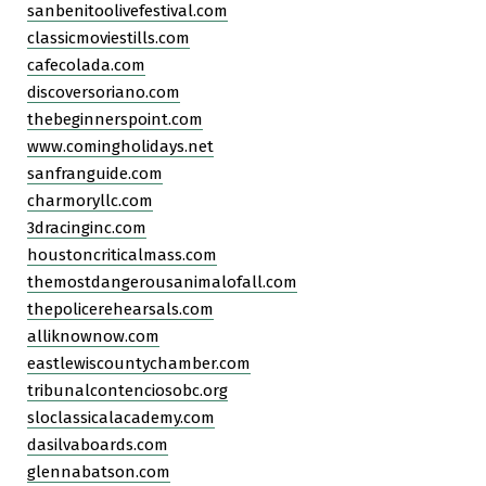
sanbenitoolivefestival.com
classicmoviestills.com
cafecolada.com
discoversoriano.com
thebeginnerspoint.com
www.comingholidays.net
sanfranguide.com
charmoryllc.com
3dracinginc.com
houstoncriticalmass.com
themostdangerousanimalofall.com
thepolicerehearsals.com
alliknownow.com
eastlewiscountychamber.com
tribunalcontenciosobc.org
sloclassicalacademy.com
dasilvaboards.com
glennabatson.com