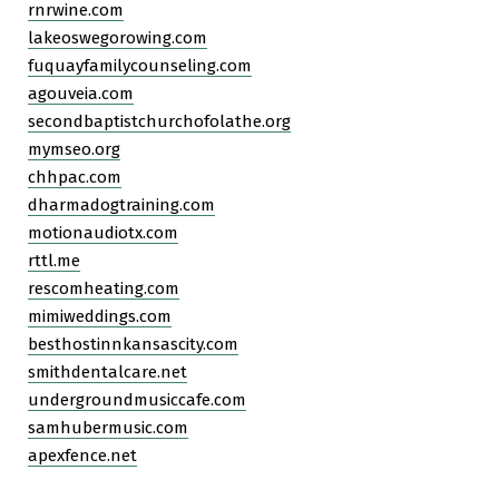
rnrwine.com
lakeoswegorowing.com
fuquayfamilycounseling.com
agouveia.com
secondbaptistchurchofolathe.org
mymseo.org
chhpac.com
dharmadogtraining.com
motionaudiotx.com
rttl.me
rescomheating.com
mimiweddings.com
besthostinnkansascity.com
smithdentalcare.net
undergroundmusiccafe.com
samhubermusic.com
apexfence.net