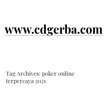
Skip
to
content
www.cdgerba.com
Tag Archives:
poker online
terpercaya 2021