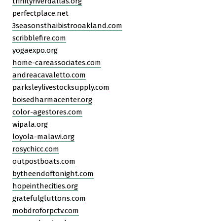
trinityriverdallas.org
perfectplace.net
3seasonsthaibistrooakland.com
scribblefire.com
yogaexpo.org
home-careassociates.com
andreacavaletto.com
parksleylivestocksupply.com
boisedharmacenter.org
color-agestores.com
wipala.org
loyola-malawi.org
rosychicc.com
outpostboats.com
bytheendoftonight.com
hopeinthecities.org
gratefulgluttons.com
mobdroforpctv.com