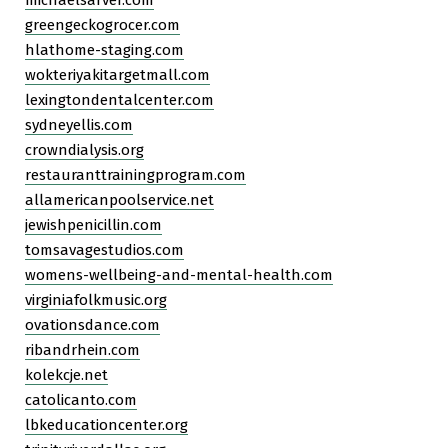
michaelsarver.com
greengeckogrocer.com
hlathome-staging.com
wokteriyakitargetmall.com
lexingtondentalcenter.com
sydneyellis.com
crowndialysis.org
restauranttrainingprogram.com
allamericanpoolservice.net
jewishpenicillin.com
tomsavagestudios.com
womens-wellbeing-and-mental-health.com
virginiafolkmusic.org
ovationsdance.com
ribandrhein.com
kolekcje.net
catolicanto.com
lbkeducationcenter.org