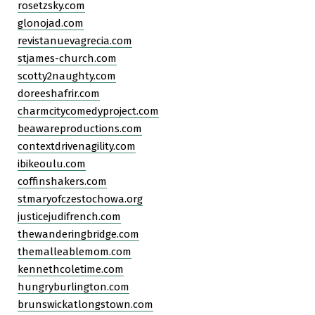
rosetzsky.com
glonojad.com
revistanuevagrecia.com
stjames-church.com
scotty2naughty.com
doreeshafrir.com
charmcitycomedyproject.com
beawareproductions.com
contextdrivenagility.com
ibikeoulu.com
coffinshakers.com
stmaryofczestochowa.org
justicejudifrench.com
thewanderingbridge.com
themalleablemom.com
kennethcoletime.com
hungryburlington.com
brunswickatlongstown.com