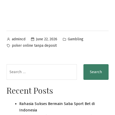
Posted
Posted
June 22, 2026
Gambling
admincd
by
in
Tags:
poker online tanpa deposit
Search
for:
Recent Posts
Rahasia Sukses Bermain Saba Sport Bet di
Indonesia