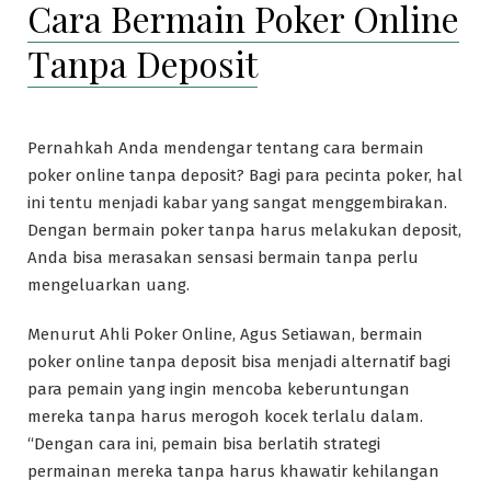
Cara Bermain Poker Online
Tanpa Deposit
Pernahkah Anda mendengar tentang cara bermain
poker online tanpa deposit? Bagi para pecinta poker, hal
ini tentu menjadi kabar yang sangat menggembirakan.
Dengan bermain poker tanpa harus melakukan deposit,
Anda bisa merasakan sensasi bermain tanpa perlu
mengeluarkan uang.
Menurut Ahli Poker Online, Agus Setiawan, bermain
poker online tanpa deposit bisa menjadi alternatif bagi
para pemain yang ingin mencoba keberuntungan
mereka tanpa harus merogoh kocek terlalu dalam.
“Dengan cara ini, pemain bisa berlatih strategi
permainan mereka tanpa harus khawatir kehilangan