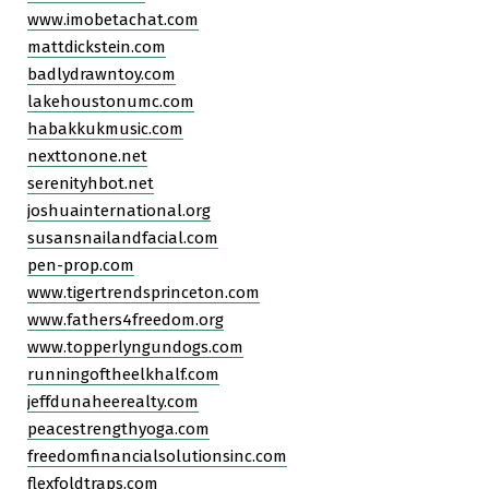
www.imobetachat.com
mattdickstein.com
badlydrawntoy.com
lakehoustonumc.com
habakkukmusic.com
nexttonone.net
serenityhbot.net
joshuainternational.org
susansnailandfacial.com
pen-prop.com
www.tigertrendsprinceton.com
www.fathers4freedom.org
www.topperlyngundogs.com
runningoftheelkhalf.com
jeffdunaheerealty.com
peacestrengthyoga.com
freedomfinancialsolutionsinc.com
flexfoldtraps.com