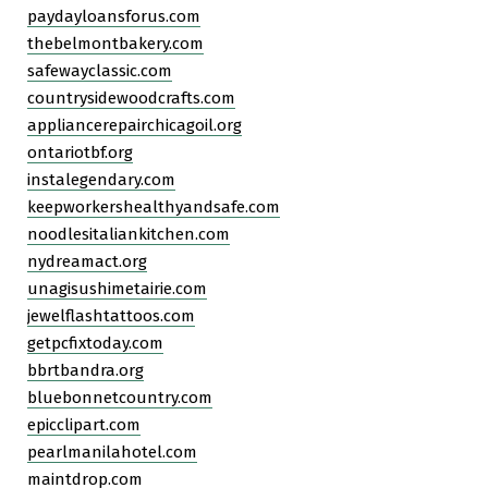
paydayloansforus.com
thebelmontbakery.com
safewayclassic.com
countrysidewoodcrafts.com
appliancerepairchicagoil.org
ontariotbf.org
instalegendary.com
keepworkershealthyandsafe.com
noodlesitaliankitchen.com
nydreamact.org
unagisushimetairie.com
jewelflashtattoos.com
getpcfixtoday.com
bbrtbandra.org
bluebonnetcountry.com
epicclipart.com
pearlmanilahotel.com
maintdrop.com