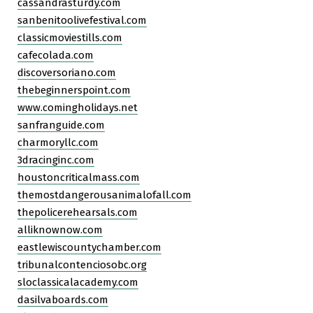
cassandrasturdy.com
sanbenitoolivefestival.com
classicmoviestills.com
cafecolada.com
discoversoriano.com
thebeginnerspoint.com
www.comingholidays.net
sanfranguide.com
charmoryllc.com
3dracinginc.com
houstoncriticalmass.com
themostdangerousanimalofall.com
thepolicerehearsals.com
alliknownow.com
eastlewiscountychamber.com
tribunalcontenciosobc.org
sloclassicalacademy.com
dasilvaboards.com