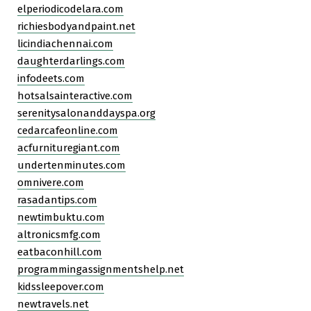
elperiodicodelara.com
richiesbodyandpaint.net
licindiachennai.com
daughterdarlings.com
infodeets.com
hotsalsainteractive.com
serenitysalonanddayspa.org
cedarcafeonline.com
acfurnituregiant.com
undertenminutes.com
omnivere.com
rasadantips.com
newtimbuktu.com
altronicsmfg.com
eatbaconhill.com
programmingassignmentshelp.net
kidssleepover.com
newtravels.net