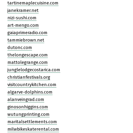
tartinemaplecuisine.com
janekramer.net
nizi-sushi.com
art-mengo.com
gaiaprimeradio.com
tammiebrown.net
dutonc.com
thelongescape.com
mattolegrange.com
junglelodgecostarica.com
christianfestivals.org
visitcountrykitchen.com
algarve-dolphins.com
alanveingrad.com
ginosonhiggins.com
wutungprinting.com
maritalsettlements.com
milwbikeskaterental.com