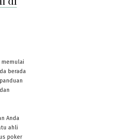
i di
n memulai
nda berada
n panduan
 dan
an Anda
tu ahli
us poker