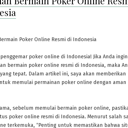
an Bermain Poker Online Resm
esia
ermain Poker Online Resmi di Indonesia
 penggemar poker online di Indonesia! Jika Anda ingi
an bermain poker online resmi di Indonesia, maka A
 yang tepat. Dalam artikel ini, saya akan memberika
ntuk memulai permainan poker online dengan aman
ama, sebelum memulai bermain poker online, pastik
tus poker online resmi di Indonesia. Menurut salah sa
ine terkemuka, “Penting untuk memastikan bahwa sit