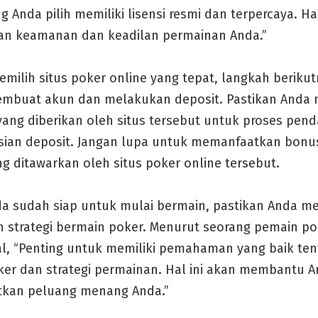
g Anda pilih memiliki lisensi resmi dan terpercaya. Ha
n keamanan dan keadilan permainan Anda.”
emilih situs poker online yang tepat, langkah beriku
mbuat akun dan melakukan deposit. Pastikan Anda 
ang diberikan oleh situs tersebut untuk proses pend
sian deposit. Jangan lupa untuk memanfaatkan bonu
g ditawarkan oleh situs poker online tersebut.
da sudah siap untuk mulai bermain, pastikan Anda 
n strategi bermain poker. Menurut seorang pemain po
al, “Penting untuk memiliki pemahaman yang baik te
ker dan strategi permainan. Hal ini akan membantu 
kan peluang menang Anda.”