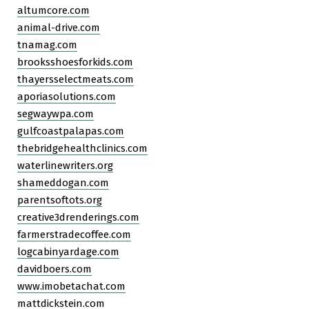
altumcore.com
animal-drive.com
tnamag.com
brooksshoesforkids.com
thayersselectmeats.com
aporiasolutions.com
segwaywpa.com
gulfcoastpalapas.com
thebridgehealthclinics.com
waterlinewriters.org
shameddogan.com
parentsoftots.org
creative3drenderings.com
farmerstradecoffee.com
logcabinyardage.com
davidboers.com
www.imobetachat.com
mattdickstein.com