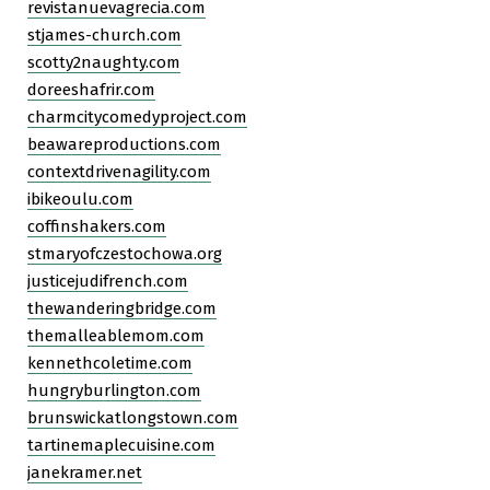
revistanuevagrecia.com
stjames-church.com
scotty2naughty.com
doreeshafrir.com
charmcitycomedyproject.com
beawareproductions.com
contextdrivenagility.com
ibikeoulu.com
coffinshakers.com
stmaryofczestochowa.org
justicejudifrench.com
thewanderingbridge.com
themalleablemom.com
kennethcoletime.com
hungryburlington.com
brunswickatlongstown.com
tartinemaplecuisine.com
janekramer.net