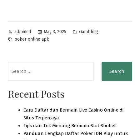
Posted
Posted
May 3, 2025
Gambling
admincd
by
in
Tags:
poker online apk
Search
for:
Recent Posts
Cara Daftar dan Bermain Live Casino Online di
Situs Terpercaya
Tips dan Trik Menang Bermain Slot Sbobet
Panduan Lengkap Daftar Poker IDN Play untuk