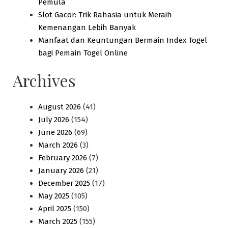
Pemula
Slot Gacor: Trik Rahasia untuk Meraih
Kemenangan Lebih Banyak
Manfaat dan Keuntungan Bermain Index Togel
bagi Pemain Togel Online
Archives
August 2026
(41)
July 2026
(154)
June 2026
(69)
March 2026
(3)
February 2026
(7)
January 2026
(21)
December 2025
(17)
May 2025
(105)
April 2025
(150)
March 2025
(155)