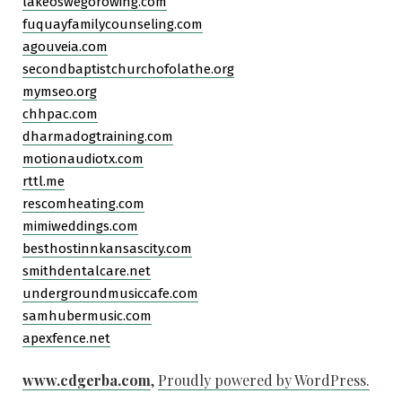
lakeoswegorowing.com
fuquayfamilycounseling.com
agouveia.com
secondbaptistchurchofolathe.org
mymseo.org
chhpac.com
dharmadogtraining.com
motionaudiotx.com
rttl.me
rescomheating.com
mimiweddings.com
besthostinnkansascity.com
smithdentalcare.net
undergroundmusiccafe.com
samhubermusic.com
apexfence.net
www.cdgerba.com
,
Proudly powered by WordPress.