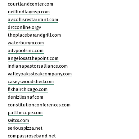
courtlandcenter.com
neilfindlaymsp.com
avicollisrestaurant.com
drcconline.org
v
theplacebarandgrill.com
waterburyrx.com
advpoolsinc.com
angelosatthepoint.com
indianapastorsalliance.com
valleyoakssteakcompany.com
caseyswoodshed.com
fixhairchicago.com
denizliesnaf.com
constitutionconferences.com
patthecope.com
svitcs.com
seriouspizza.net
compassroseband.net