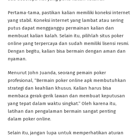
Pertama-tama, pastikan kalian memiliki koneksi internet
yang stabil. Koneksi internet yang lambat atau sering
putus dapat mengganggu permainan kalian dan
membuat kalian kalah. Selain itu, pilihlah situs poker
online yang terpercaya dan sudah memiliki lisensi resmi.
Dengan begitu, kalian bisa bermain dengan aman dan
nyaman.
Menurut John Juanda, seorang pemain poker
profesional, “Bermain poker online apk membutuhkan
strategi dan keahlian khusus. Kalian harus bisa
membaca gerak-gerik lawan dan membuat keputusan
yang tepat dalam waktu singkat.” Oleh karena itu,
latihan dan pengalaman bermain sangat penting
dalam poker online.
Selain itu, jangan lupa untuk memperhatikan aturan