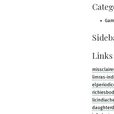
Categ
Gam
Sideb
Links
missclair
limras-in
elperiodi
richiesbo
licindiac
daughterd