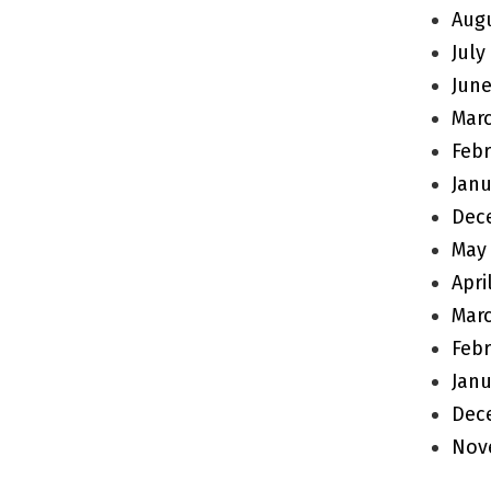
Aug
July
June
Mar
Febr
Janu
Dec
May
Apri
Mar
Febr
Janu
Dec
Nov