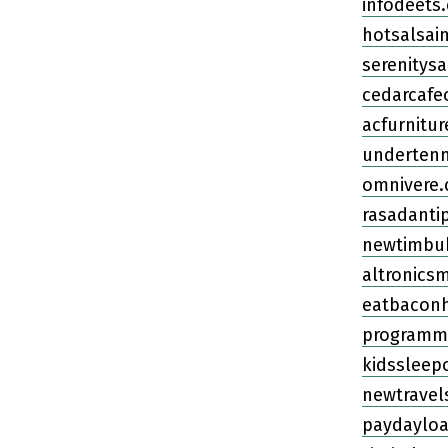
infodeets
hotsalsai
serenitys
cedarcafe
acfurnitu
underten
omnivere
rasadanti
newtimbu
altronics
eatbaconh
programm
kidssleep
newtravel
paydaylo