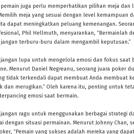
u, pemain juga perlu memperhatikan pilihan meja dan 
Memilih meja yang sesuai dengan level kemampuan d
ita dapat meningkatkan peluang kemenangan. Seora
fesional, Phil Hellmuth, menyarankan, “Bermainlah 
 jangan terburu-buru dalam mengambil keputusan.”
u, jangan lupa untuk mengelola emosi dan fokus saat
ine. Menurut Daniel Negreanu, seorang juara poker du
ng tidak terkendali dapat membuat Anda membuat k
k dan merugikan.” Oleh karena itu, penting untuk te
 terpancing emosi saat bermain.
u, jangan ragu untuk menggunakan berbagai strategi d
ai dengan situasi permainan. Menurut Johnny Chan, s
oker, “Pemain yang sukses adalah mereka yang dapa