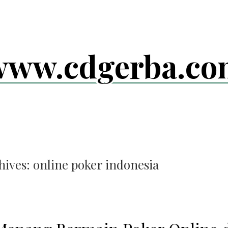
www.cdgerba.co
hives:
online poker indonesia