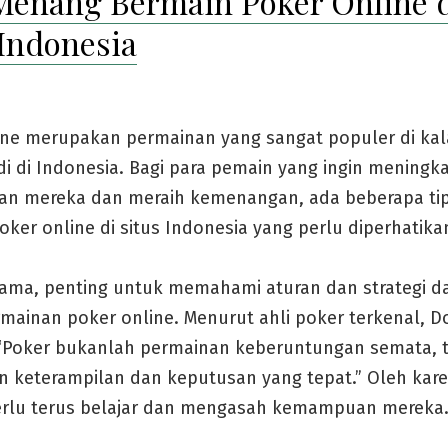
Menang Bermain Poker Online 
 Indonesia
ine merupakan permainan yang sangat populer di ka
di di Indonesia. Bagi para pemain yang ingin meningk
n mereka dan meraih kemenangan, ada beberapa ti
ker online di situs Indonesia yang perlu diperhatika
ama, penting untuk memahami aturan dan strategi d
mainan poker online. Menurut ahli poker terkenal, D
“Poker bukanlah permainan keberuntungan semata, t
n keterampilan dan keputusan yang tepat.” Oleh kare
rlu terus belajar dan mengasah kemampuan mereka