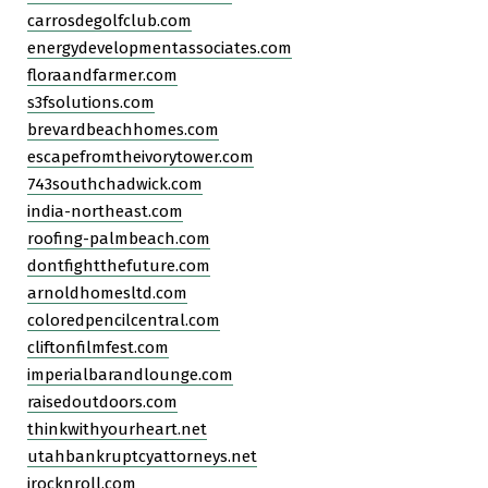
carrosdegolfclub.com
energydevelopmentassociates.com
floraandfarmer.com
s3fsolutions.com
brevardbeachhomes.com
escapefromtheivorytower.com
743southchadwick.com
india-northeast.com
roofing-palmbeach.com
dontfightthefuture.com
arnoldhomesltd.com
coloredpencilcentral.com
cliftonfilmfest.com
imperialbarandlounge.com
raisedoutdoors.com
thinkwithyourheart.net
utahbankruptcyattorneys.net
irocknroll.com