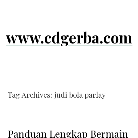
Skip
to
content
www.cdgerba.com
Tag Archives:
judi bola parlay
Panduan Lengkap Bermain