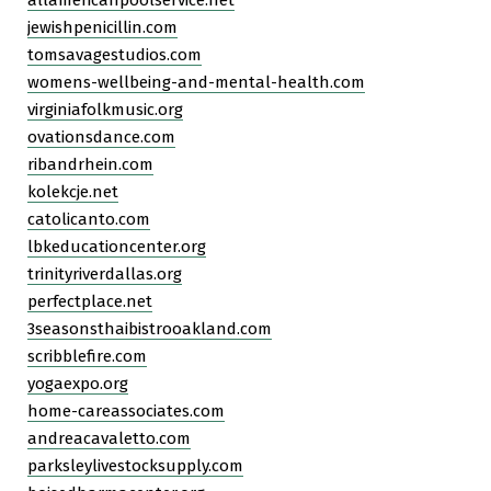
jewishpenicillin.com
tomsavagestudios.com
womens-wellbeing-and-mental-health.com
virginiafolkmusic.org
ovationsdance.com
ribandrhein.com
kolekcje.net
catolicanto.com
lbkeducationcenter.org
trinityriverdallas.org
perfectplace.net
3seasonsthaibistrooakland.com
scribblefire.com
yogaexpo.org
home-careassociates.com
andreacavaletto.com
parksleylivestocksupply.com