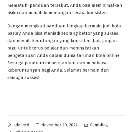
mematuhi panduan tersebut, Anda bisa meminimalkan
risiko dan meraih kemenangan secara konsisten.
Dengan mengikuti panduan lengkap bermain judi bola
parlay, Anda bisa menjadi seorang bettor yang sukses
dan meraih keuntungan yang konsisten. Jadi, jangan
ragu untuk terus belajar dan meningkatkan
pengetahuan Anda dalam dunia taruhan bola online.
Semoga panduan ini bermanfaat dan membawa
keberuntungan bagi Anda. Selamat bermain dan
semoga sukses!
Posted
Posted
November 10, 2024
Gambling
admincd
by
in
Tags: