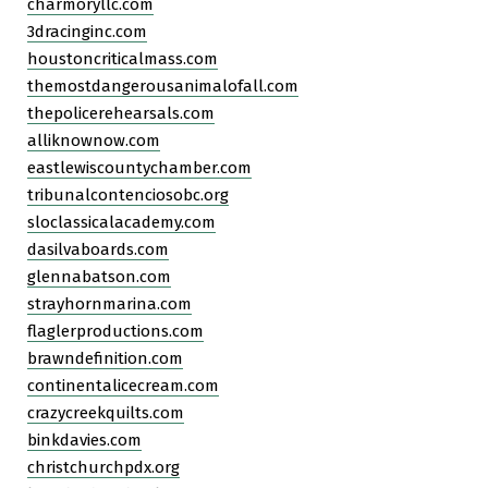
charmoryllc.com
3dracinginc.com
houstoncriticalmass.com
themostdangerousanimalofall.com
thepolicerehearsals.com
alliknownow.com
eastlewiscountychamber.com
tribunalcontenciosobc.org
sloclassicalacademy.com
dasilvaboards.com
glennabatson.com
strayhornmarina.com
flaglerproductions.com
brawndefinition.com
continentalicecream.com
crazycreekquilts.com
binkdavies.com
christchurchpdx.org