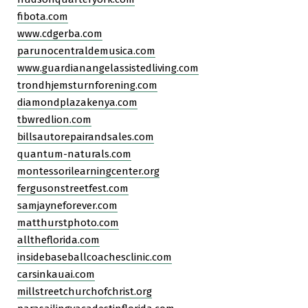
fibota.com
www.cdgerba.com
parunocentraldemusica.com
www.guardianangelassistedliving.com
trondhjemsturnforening.com
diamondplazakenya.com
tbwredlion.com
billsautorepairandsales.com
quantum-naturals.com
montessorilearningcenter.org
fergusonstreetfest.com
samjayneforever.com
matthurstphoto.com
alltheflorida.com
insidebaseballcoachesclinic.com
carsinkauai.com
millstreetchurchofchrist.org