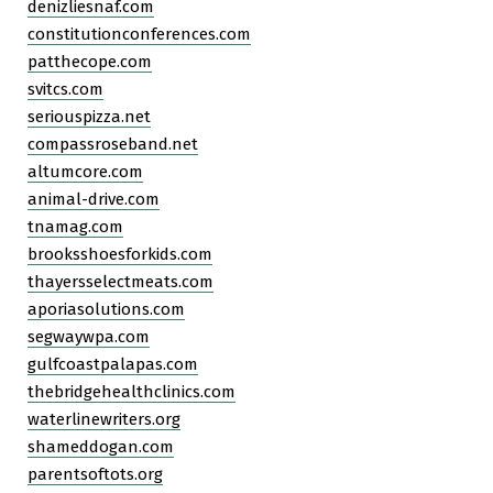
denizliesnaf.com
constitutionconferences.com
patthecope.com
svitcs.com
seriouspizza.net
compassroseband.net
altumcore.com
animal-drive.com
tnamag.com
brooksshoesforkids.com
thayersselectmeats.com
aporiasolutions.com
segwaywpa.com
gulfcoastpalapas.com
thebridgehealthclinics.com
waterlinewriters.org
shameddogan.com
parentsoftots.org