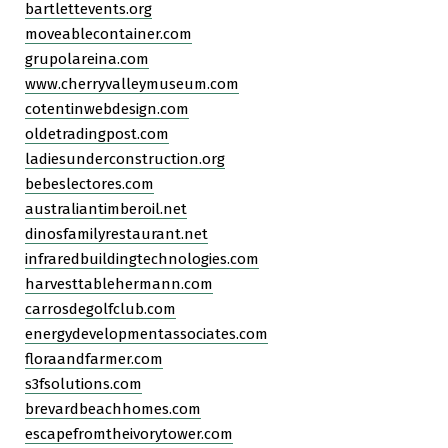
bartlettevents.org
moveablecontainer.com
grupolareina.com
www.cherryvalleymuseum.com
cotentinwebdesign.com
oldetradingpost.com
ladiesunderconstruction.org
bebeslectores.com
australiantimberoil.net
dinosfamilyrestaurant.net
infraredbuildingtechnologies.com
harvesttablehermann.com
carrosdegolfclub.com
energydevelopmentassociates.com
floraandfarmer.com
s3fsolutions.com
brevardbeachhomes.com
escapefromtheivorytower.com