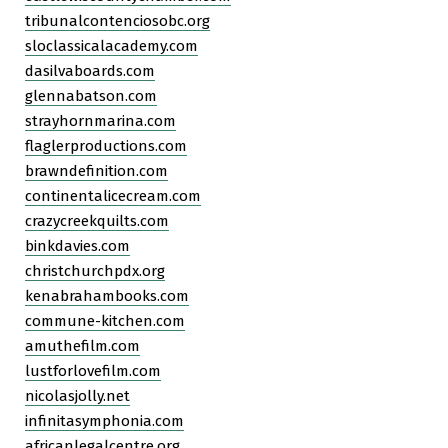
tribunalcontenciosobc.org
sloclassicalacademy.com
dasilvaboards.com
glennabatson.com
strayhornmarina.com
flaglerproductions.com
brawndefinition.com
continentalicecream.com
crazycreekquilts.com
binkdavies.com
christchurchpdx.org
kenabrahambooks.com
commune-kitchen.com
amuthefilm.com
lustforlovefilm.com
nicolasjolly.net
infinitasymphonia.com
africanlegalcentre.org