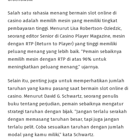
Salah satu rahasia menang bermain slot online di
casino adalah memilih mesin yang memiliki tingkat
pembayaran tinggi. Menurut Lisa Robertson-Dziedzic,
seorang editor Senior di Casino Player Magazine, mesin
dengan RTP (Return to Player) yang tinggi memiliki
peluang menang yang lebih baik. “Pemain sebaiknya
memilih mesin dengan RTP di atas 96% untuk
meningkatkan peluang menang,” ujarnya.
Selain itu, penting juga untuk memperhatikan jumlah
taruhan yang kamu pasang saat bermain slot online di
casino. Menurut David G. Schwartz, seorang penulis
buku tentang perjudian, pemain sebaiknya mengatur
strategi taruhan dengan bijak. “Jangan terlalu serakah
dengan memasang taruhan besar, tapi juga jangan
terlalu pelit. Coba sesuaikan taruhan dengan jumlah
modal yang kamu miliki,” kata Schwartz.