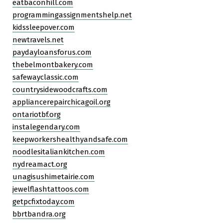
eatbaconhill.com
programmingassignmentshelp.net
kidssleepover.com
newtravels.net
paydayloansforus.com
thebelmontbakery.com
safewayclassic.com
countrysidewoodcrafts.com
appliancerepairchicagoil.org
ontariotbf.org
instalegendary.com
keepworkershealthyandsafe.com
noodlesitaliankitchen.com
nydreamact.org
unagisushimetairie.com
jewelflashtattoos.com
getpcfixtoday.com
bbrtbandra.org