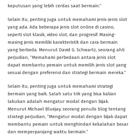
keputusan yang lebih cerdas saat bermain.”
Selain itu, penting juga untuk memahami jenis-jenis slot
yang ada. Ada beberapa jenis slot online di casino,
seperti slot klasik, video slot, dan progresif. Masing-
masing jenis memiliki karakteristik dan cara bermain
yang berbeda. Menurut David G. Schwartz, seorang ahli
perjudian, “Memahami perbedaan antara jenis slot
dapat membantu pemain untuk memilih jenis slot yang
sesuai dengan preferensi dan strategi bermain mereka.”
Selain itu, penting juga untuk memahami strategi
bermain yang baik. Salah satu trik yang bisa kalian
lakukan adalah mengatur modal dengan bijak.
Menurut Michael Bluejay, seorang penulis blog tentang
strategi perjudian, “Mengatur modal dengan bijak dapat
membantu pemain untuk menghindari kekalahan besar
dan memperpanjang waktu bermain.”