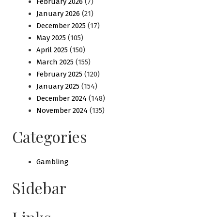
February 2026
(7)
January 2026
(21)
December 2025
(17)
May 2025
(105)
April 2025
(150)
March 2025
(155)
February 2025
(120)
January 2025
(154)
December 2024
(148)
November 2024
(135)
Categories
Gambling
Sidebar