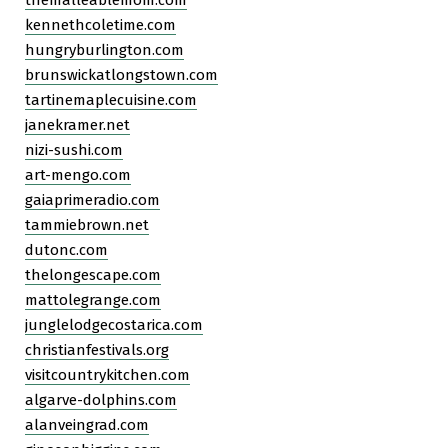
themalleablemom.com
kennethcoletime.com
hungryburlington.com
brunswickatlongstown.com
tartinemaplecuisine.com
janekramer.net
nizi-sushi.com
art-mengo.com
gaiaprimeradio.com
tammiebrown.net
dutonc.com
thelongescape.com
mattolegrange.com
junglelodgecostarica.com
christianfestivals.org
visitcountrykitchen.com
algarve-dolphins.com
alanveingrad.com