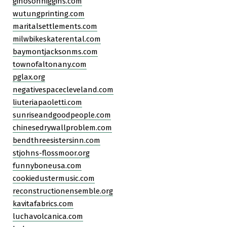
ginosonhiggins.com
wutungprinting.com
maritalsettlements.com
milwbikeskaterental.com
baymontjacksonms.com
townofaltonany.com
pglax.org
negativespacecleveland.com
liuteriapaoletti.com
sunriseandgoodpeople.com
chinesedrywallproblem.com
bendthreesistersinn.com
stjohns-flossmoor.org
funnyboneusa.com
cookiedustermusic.com
reconstructionensemble.org
kavitafabrics.com
luchavolcanica.com