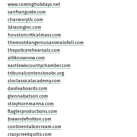
www.comingholidays.net
sanfranguide.com
charmoryllc.com
3dracinginc.com
houstoncriticalmass.com
themostdangerousanimalofall.com
thepolicerehearsals.com
alliknownow.com
eastlewiscountychamber.com
tribunalcontenciosobc.org
sloclassicalacademy.com
dasilvaboards.com
glennabatson.com
strayhornmarina.com
flaglerproductions.com
brawndefinition.com
continentalicecream.com
crazycreekquilts.com