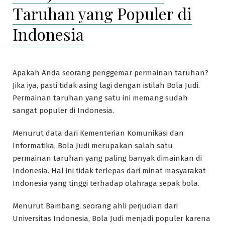
Taruhan yang Populer di
Indonesia
Apakah Anda seorang penggemar permainan taruhan?
Jika iya, pasti tidak asing lagi dengan istilah Bola Judi.
Permainan taruhan yang satu ini memang sudah
sangat populer di Indonesia.
Menurut data dari Kementerian Komunikasi dan
Informatika, Bola Judi merupakan salah satu
permainan taruhan yang paling banyak dimainkan di
Indonesia. Hal ini tidak terlepas dari minat masyarakat
Indonesia yang tinggi terhadap olahraga sepak bola.
Menurut Bambang, seorang ahli perjudian dari
Universitas Indonesia, Bola Judi menjadi populer karena