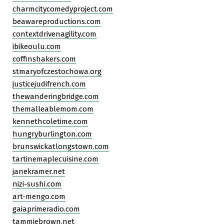
charmcitycomedyproject.com
beawareproductions.com
contextdrivenagility.com
ibikeoulu.com
coffinshakers.com
stmaryofczestochowa.org
justicejudifrench.com
thewanderingbridge.com
themalleablemom.com
kennethcoletime.com
hungryburlington.com
brunswickatlongstown.com
tartinemaplecuisine.com
janekramer.net
nizi-sushi.com
art-mengo.com
gaiaprimeradio.com
tammiebrown.net