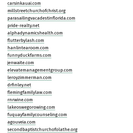
carsinkauai.com
millstreetchurchofchrist.org
parasailingvacadestinflorida.com
pride-realty.net
alphadynamicshealth.com
flutterbylash.com
hanlintearoom.com
funnyduckfarms.com
jenwaite.com
elevatemanagementgroup.com
leroyzimmerman.com
drfinley.net
flemingfamilylaw.com
rnrwine.com
lakeoswegorowing.com
fuquayfamilycounseling.com
agouveia.com
secondbaptistchurchofolathe.org