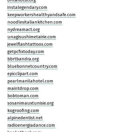
ontariotbf.org
instalegendary.com
keepworkershealthyandsafe.com
noodlesitaliankitchen.com
nydreamact.org
unagisushimetairie.com
jewelflashtattoos.com
getpcfixtoday.com
bbrtbandra.org
bluebonnetcountry.com
epicclipart.com
pearlmanilahotel.com
maintdrop.com
bobtoman.com
sosanimauxtunisie.org
kogroofing.com
alpinedentist.net
radioenergiadance.com