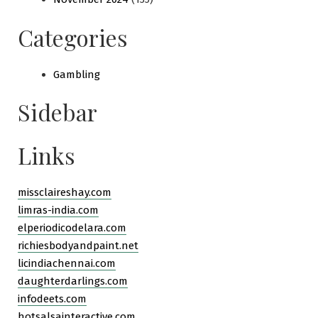
Categories
Gambling
Sidebar
Links
missclaireshay.com
limras-india.com
elperiodicodelara.com
richiesbodyandpaint.net
licindiachennai.com
daughterdarlings.com
infodeets.com
hotsalsainteractive.com