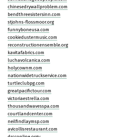
chinesedrywallproblem.com
bendthreesistersinn.com
stjohns-flossmoor.org
funnyboneusa.com
cookiedustermusic.com
reconstructionensemble.org
kavitafabrics.com
luchavolcanica.com
holycownm.com
nationwidetruckservice.com
turtleclubpg.com
greatpacifictour.com
victoriaestrella.com
thousandwavesspa.com
courtlandcenter.com
neilfindlaymsp.com
avicollisrestaurant.com
drcconline.org
v