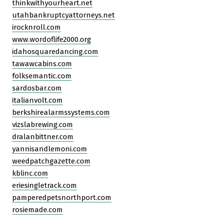
thinkwithyourheart.net
utahbankruptcyattorneys.net
irocknroll.com
www.wordoflife2000.org
idahosquaredancing.com
tawawcabins.com
folksemantic.com
sardosbar.com
italianvolt.com
berkshirealarmssystems.com
vizslabrewing.com
dralanbittner.com
yannisandlemoni.com
weedpatchgazette.com
kblinc.com
eriesingletrack.com
pamperedpetsnorthport.com
rosiemade.com