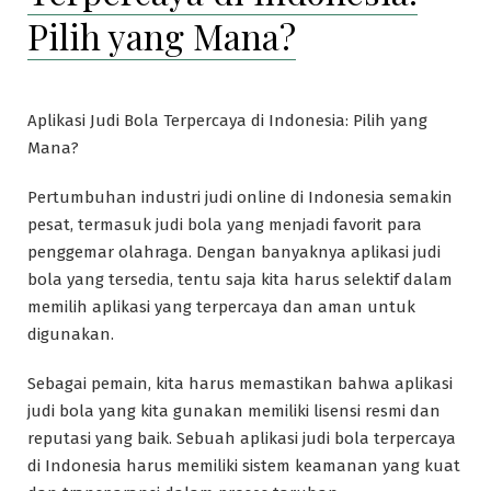
Pilih yang Mana?
Aplikasi Judi Bola Terpercaya di Indonesia: Pilih yang
Mana?
Pertumbuhan industri judi online di Indonesia semakin
pesat, termasuk judi bola yang menjadi favorit para
penggemar olahraga. Dengan banyaknya aplikasi judi
bola yang tersedia, tentu saja kita harus selektif dalam
memilih aplikasi yang terpercaya dan aman untuk
digunakan.
Sebagai pemain, kita harus memastikan bahwa aplikasi
judi bola yang kita gunakan memiliki lisensi resmi dan
reputasi yang baik. Sebuah aplikasi judi bola terpercaya
di Indonesia harus memiliki sistem keamanan yang kuat