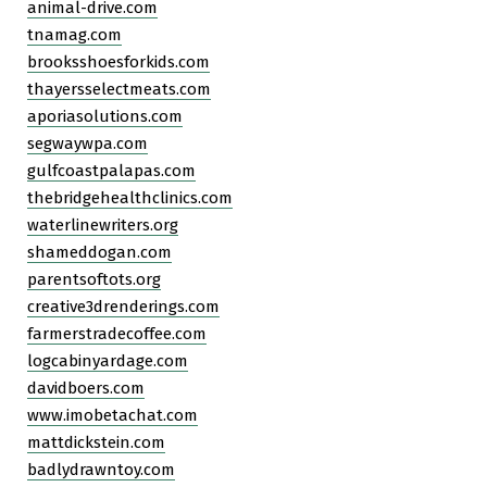
animal-drive.com
tnamag.com
brooksshoesforkids.com
thayersselectmeats.com
aporiasolutions.com
segwaywpa.com
gulfcoastpalapas.com
thebridgehealthclinics.com
waterlinewriters.org
shameddogan.com
parentsoftots.org
creative3drenderings.com
farmerstradecoffee.com
logcabinyardage.com
davidboers.com
www.imobetachat.com
mattdickstein.com
badlydrawntoy.com