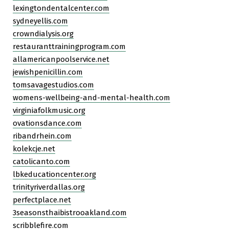
lexingtondentalcenter.com
sydneyellis.com
crowndialysis.org
restauranttrainingprogram.com
allamericanpoolservice.net
jewishpenicillin.com
tomsavagestudios.com
womens-wellbeing-and-mental-health.com
virginiafolkmusic.org
ovationsdance.com
ribandrhein.com
kolekcje.net
catolicanto.com
lbkeducationcenter.org
trinityriverdallas.org
perfectplace.net
3seasonsthaibistrooakland.com
scribblefire.com