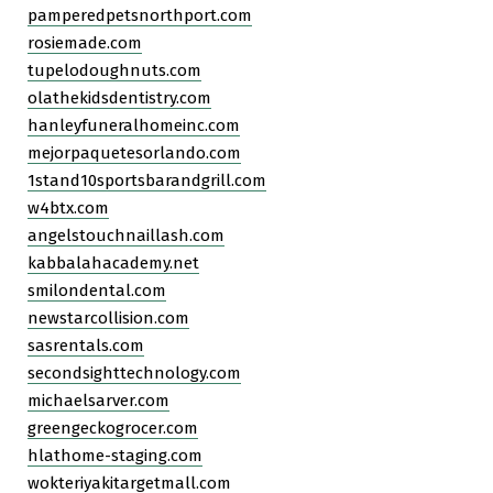
pamperedpetsnorthport.com
rosiemade.com
tupelodoughnuts.com
olathekidsdentistry.com
hanleyfuneralhomeinc.com
mejorpaquetesorlando.com
1stand10sportsbarandgrill.com
w4btx.com
angelstouchnaillash.com
kabbalahacademy.net
smilondental.com
newstarcollision.com
sasrentals.com
secondsighttechnology.com
michaelsarver.com
greengeckogrocer.com
hlathome-staging.com
wokteriyakitargetmall.com