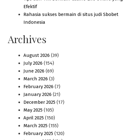
Efektif
Rahasia sukses bermain di situs judi Sbobet
Indonesia
Archives
August 2026
(39)
July 2026
(154)
June 2026
(69)
March 2026
(3)
February 2026
(7)
January 2026
(21)
December 2025
(17)
May 2025
(105)
April 2025
(150)
March 2025
(155)
February 2025
(120)