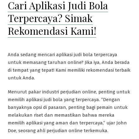
Cari Aplikasi Judi Bola
Terpercaya? Simak
Rekomendasi Kami!
Anda sedang mencari aplikasi judi bola terpercaya
untuk memasang taruhan online? Jika iya, Anda berada
di tempat yang tepat! Kami memiliki rekomendasi terbaik
untuk Anda.
Menurut pakar industri perjudian online, penting untuk
memilih aplikasi judi bola yang terpercaya. “Dengan
banyaknya opsi di pasaran, penting bagi pemain untuk
melakukan riset dan memastikan bahwa mereka
memilih aplikasi yang aman dan terpercaya,” ujar John
Doe, seorang ahli perjudian online terkemuka.