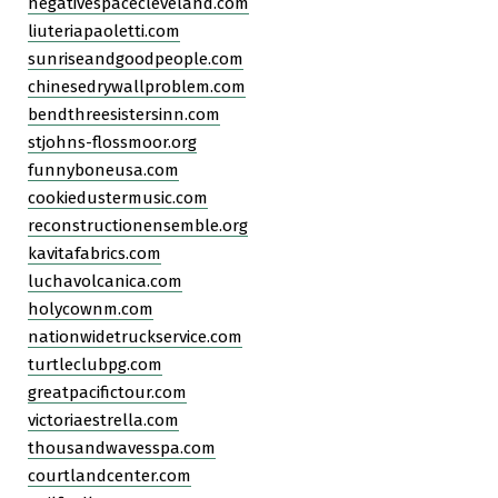
negativespacecleveland.com
liuteriapaoletti.com
sunriseandgoodpeople.com
chinesedrywallproblem.com
bendthreesistersinn.com
stjohns-flossmoor.org
funnyboneusa.com
cookiedustermusic.com
reconstructionensemble.org
kavitafabrics.com
luchavolcanica.com
holycownm.com
nationwidetruckservice.com
turtleclubpg.com
greatpacifictour.com
victoriaestrella.com
thousandwavesspa.com
courtlandcenter.com