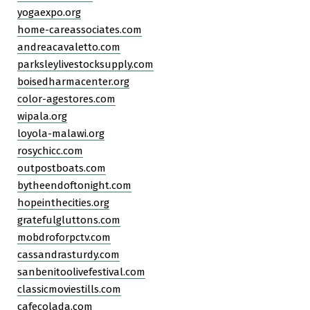
yogaexpo.org
home-careassociates.com
andreacavaletto.com
parksleylivestocksupply.com
boisedharmacenter.org
color-agestores.com
wipala.org
loyola-malawi.org
rosychicc.com
outpostboats.com
bytheendoftonight.com
hopeinthecities.org
gratefulgluttons.com
mobdroforpctv.com
cassandrasturdy.com
sanbenitoolivefestival.com
classicmoviestills.com
cafecolada.com