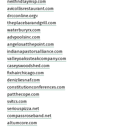
neilfindlaymsp.com
avicollisrestaurant.com
drcconline.org
v
theplacebarandgrill.com
waterburyrx.com
advpoolsinc.com
angelosatthepoint.com
indianapastorsalliance.com
valleyoakssteakcompany.com
caseyswoodshed.com
fixhairchicago.com
denizliesnaf.com
constitutionconferences.com
patthecope.com
svitcs.com
seriouspizza.net
compassroseband.net
altumcore.com