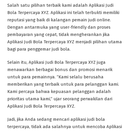
Salah satu pilihan terbaik kami adalah Aplikasi Judi
Bola Terpercaya XYZ. Aplikasi ini telah terbukti memiliki
reputasi yang baik di kalangan pemain judi online.
Dengan antarmuka yang user-friendly dan proses
pembayaran yang cepat, tidak mengherankan jika
Aplikasi Judi Bola Terpercaya XYZ menjadi pilihan utama
bagi para penggemar judi bola.
Selain itu, Aplikasi Judi Bola Terpercaya XYZ juga
menawarkan berbagai bonus dan promosi menarik
untuk para pemainnya. “Kami selalu berusaha
memberikan yang terbaik untuk para pelanggan kami.
Kami percaya bahwa kepuasan pelanggan adalah
prioritas utama kami,” ujar seorang perwakilan dari
Aplikasi Judi Bola Terpercaya XYZ.
Jadi, jika Anda sedang mencari aplikasi judi bola
terpercaya, tidak ada salahnya untuk mencoba Aplikasi